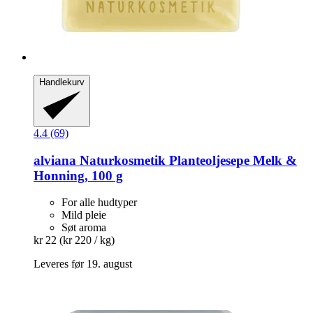
Handlekurv
4.4 (69)
alviana Naturkosmetik
Planteoljesepe Melk &
Honning, 100 g
For alle hudtyper
Mild pleie
Søt aroma
kr 22
(kr 220 / kg)
Leveres før 19. august