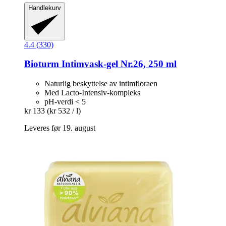
Handlekurv
4.4 (330)
Bioturm
Intimvask-​gel Nr.26, 250 ml
Naturlig beskyttelse av intimfloraen
Med Lacto-Intensiv-kompleks
pH-verdi < 5
kr 133
(kr 532 / l)
Leveres før 19. august