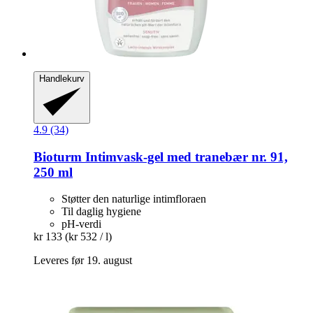
Handlekurv
4.9 (34)
Bioturm
Intimvask-​gel med tranebær nr. 91,
250 ml
Støtter den naturlige intimfloraen
Til daglig hygiene
pH-verdi
kr 133
(kr 532 / l)
Leveres før 19. august