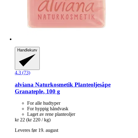
Handlekurv
4.3 (73)
alviana Naturkosmetik
Planteoljesåpe
Granateple, 100 g
For alle hudtyper
For hyppig håndvask
Laget av rene planteoljer
kr 22
(kr 220 / kg)
Leveres før 19. august