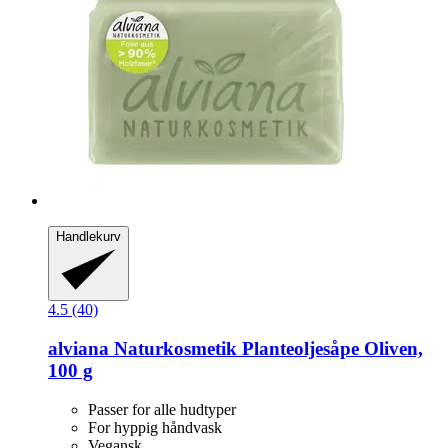
Handlekurv
4.5 (40)
alviana Naturkosmetik
Planteoljesåpe Oliven,
100 g
Passer for alle hudtyper
For hyppig håndvask
Vegansk