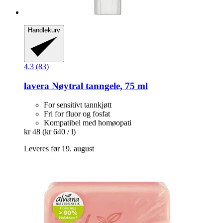
Handlekurv
4.3 (83)
lavera
Nøytral tanngele, 75 ml
For sensitivt tannkjøtt
Fri for fluor og fosfat
Kompatibel med homøopati
kr 48
(kr 640 / l)
Leveres før 19. august