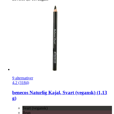
9 alternativer
4.2 (3184)
benecos
Naturlig Kajal, Svart (vegansk) (1,13
g)
Svart (vegansk)
Brun