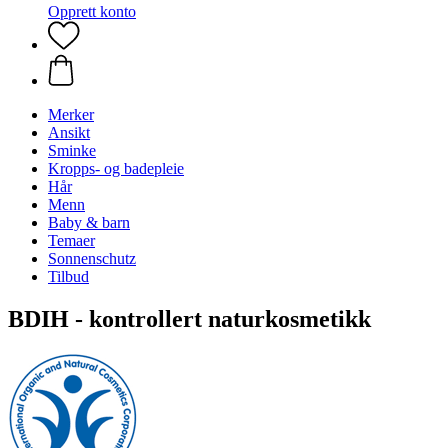
Opprett konto
Merker
Ansikt
Sminke
Kropps- og badepleie
Hår
Menn
Baby & barn
Temaer
Sonnenschutz
Tilbud
BDIH - kontrollert naturkosmetikk