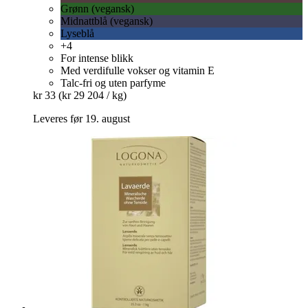
Grønn (vegansk)
Midnattblå (vegansk)
Lyseblå
+4
For intense blikk
Med verdifulle vokser og vitamin E
Talc-fri og uten parfyme
kr 33
(kr 29 204 / kg)
Leveres før 19. august