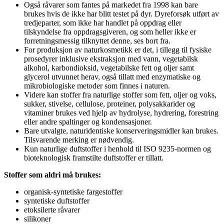
Også råvarer som fantes på markedet fra 1998 kan bare
brukes hvis de ikke har blitt testet på dyr. Dyreforsøk utført av
tredjeparter, som ikke har handlet på oppdrag eller
tilskyndelse fra oppdragsgiveren, og som heller ikke er
forretningsmessig tilknyttet denne, ses bort fra.
For produksjon av naturkosmetikk er det, i tillegg til fysiske
prosedyrer inklusive ekstraksjon med vann, vegetabilsk
alkohol, karbondioksid, vegetabilske fett og oljer samt
glycerol utvunnet herav, også tillatt med enzymatiske og
mikrobiologiske metoder som finnes i naturen.
Videre kan stoffer fra naturlige stoffer som fett, oljer og voks,
sukker, stivelse, cellulose, proteiner, polysakkarider og
vitaminer brukes ved hjelp av hydrolyse, hydrering, forestring
eller andre spaltinger og kondensasjoner.
Bare utvalgte, naturidentiske konserveringsmidler kan brukes.
Tilsvarende merking er nødvendig.
Kun naturlige duftstoffer i henhold til ISO 9235-normen og
bioteknologisk framstilte duftstoffer er tillatt.
Stoffer som aldri må brukes:
organisk-syntetiske fargestoffer
syntetiske duftstoffer
etoksilerte råvarer
silikoner