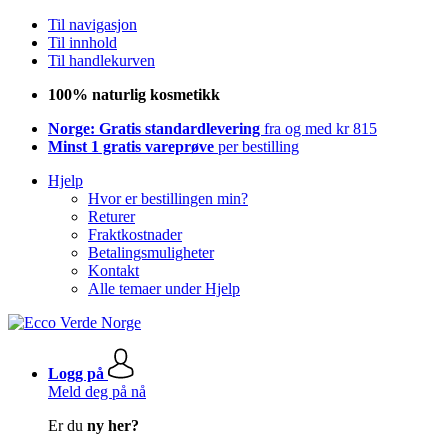
Til navigasjon
Til innhold
Til handlekurven
100% naturlig kosmetikk
Norge: Gratis standardlevering
fra og med kr 815
Minst 1 gratis vareprøve
per bestilling
Hjelp
Hvor er bestillingen min?
Returer
Fraktkostnader
Betalingsmuligheter
Kontakt
Alle temaer under Hjelp
Logg på
Meld deg på nå
Er du
ny her?