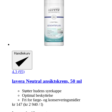
Handlekurv
4.3 (95)
lavera
Neutral ansiktskrem, 50 ml
Støtter hudens syrekappe
Optimal beskyttelse
Fri for farge- og konserveringsmidler
kr 147
(kr 2 940 / l)