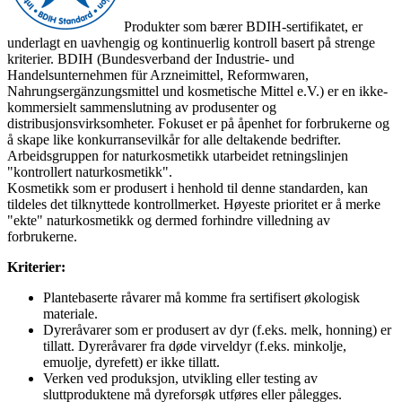
Produkter som bærer BDIH-sertifikatet, er
underlagt en uavhengig og kontinuerlig kontroll basert på strenge
kriterier. BDIH (Bundesverband der Industrie- und
Handelsunternehmen für Arzneimittel, Reformwaren,
Nahrungsergänzungsmittel und kosmetische Mittel e.V.) er en ikke-
kommersielt sammenslutning av produsenter og
distribusjonsvirksomheter. Fokuset er på åpenhet for forbrukerne og
å skape like konkurransevilkår for alle deltakende bedrifter.
Arbeidsgruppen for naturkosmetikk utarbeidet retningslinjen
"kontrollert naturkosmetikk".
Kosmetikk som er produsert i henhold til denne standarden, kan
tildeles det tilknyttede kontrollmerket. Høyeste prioritet er å merke
"ekte" naturkosmetikk og dermed forhindre villedning av
forbrukerne.
Kriterier:
Plantebaserte råvarer må komme fra sertifisert økologisk
materiale.
Dyreråvarer som er produsert av dyr (f.eks. melk, honning) er
tillatt. Dyreråvarer fra døde virveldyr (f.eks. minkolje,
emuolje, dyrefett) er ikke tillatt.
Verken ved produksjon, utvikling eller testing av
sluttproduktene må dyreforsøk utføres eller pålegges.