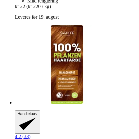
Mild rengjøring
kr 22
(kr 220 / kg)
Leveres før 19. august
Handlekurv
4.2 (33)