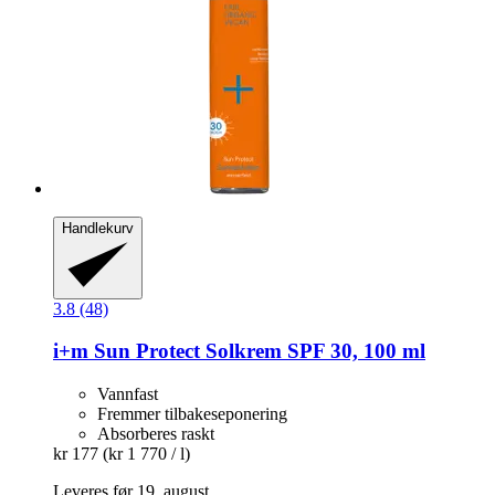
Handlekurv
3.8 (48)
i+m
Sun Protect Solkrem SPF 30, 100 ml
Vannfast
Fremmer tilbakeseponering
Absorberes raskt
kr 177
(kr 1 770 / l)
Leveres før 19. august