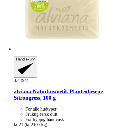
Handlekurv
4.4 (94)
alviana Naturkosmetik
Planteoljesepe
Sitrongress, 100 g
For alle hudtyper
Fruktig-fersk duft
For hyppig håndvask
kr 21
(kr 210 / kg)