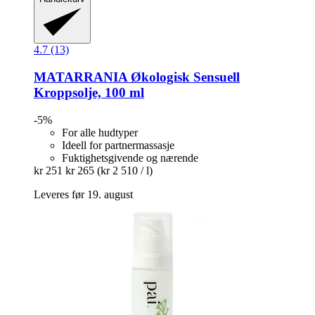
4.7 (13)
MATARRANIA
Økologisk Sensuell
Kroppsolje, 100 ml
-5%
For alle hudtyper
Ideell for partnermassasje
Fuktighetsgivende og nærende
kr 251
kr 265
(kr 2 510 / l)
Leveres før 19. august