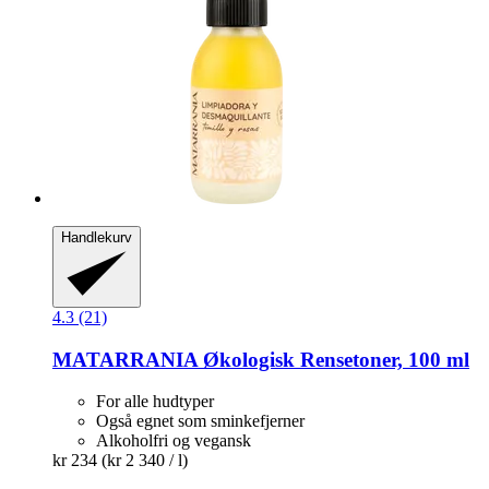
Handlekurv
4.3 (21)
MATARRANIA
Økologisk Rensetoner, 100 ml
For alle hudtyper
Også egnet som sminkefjerner
Alkoholfri og vegansk
kr 234
(kr 2 340 / l)