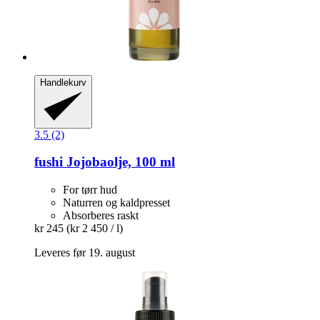
Handlekurv
3.5 (2)
fushi
Jojobaolje, 100 ml
For tørr hud
Naturren og kaldpresset
Absorberes raskt
kr 245
(kr 2 450 / l)
Leveres før 19. august