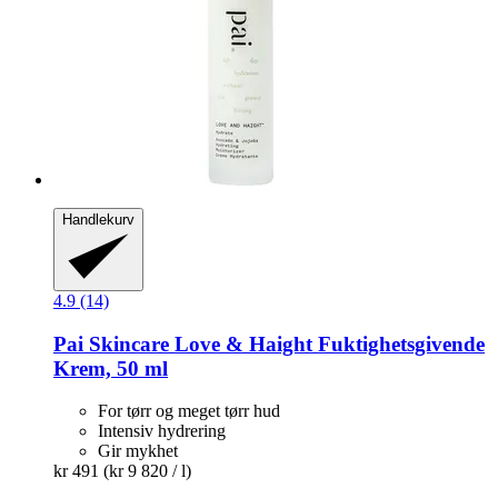
Handlekurv
4.9 (14)
Pai Skincare
Love & Haight Fuktighetsgivende
Krem, 50 ml
For tørr og meget tørr hud
Intensiv hydrering
Gir mykhet
kr 491
(kr 9 820 / l)