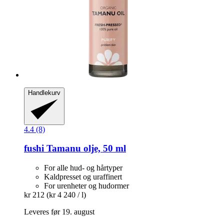
Handlekurv
4.4 (8)
fushi
Tamanu olje, 50 ml
For alle hud- og hårtyper
Kaldpresset og uraffinert
For urenheter og hudormer
kr 212
(kr 4 240 / l)
Leveres før 19. august