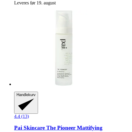
Leveres før 19. august
Handlekurv
4.4 (13)
Pai Skincare
The Pioneer Mattifying