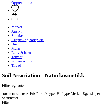
Opprett konto
Merker
Ansikt
Sminke
Kropps- og badepleie
Hår
Menn
Baby & barn
Temaer
Sonnenschutz
Tilbud
Soil Association - Naturkosmetikk
Filtrer og sorter
Pris
Produkttyper
Hudtype
Merker
Egenskaper
Sertifikater
Filter