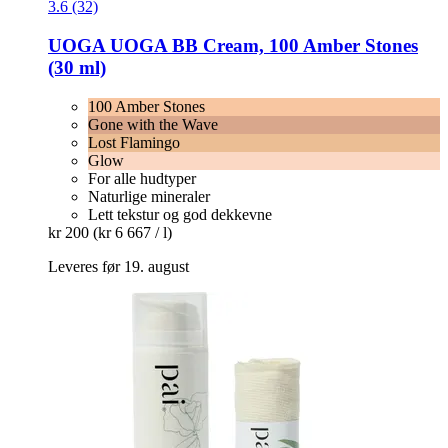
3.6 (32)
UOGA UOGA
BB Cream, 100 Amber Stones
(30 ml)
100 Amber Stones
Gone with the Wave
Lost Flamingo
Glow
For alle hudtyper
Naturlige mineraler
Lett tekstur og god dekkevne
kr 200
(kr 6 667 / l)
Leveres før 19. august