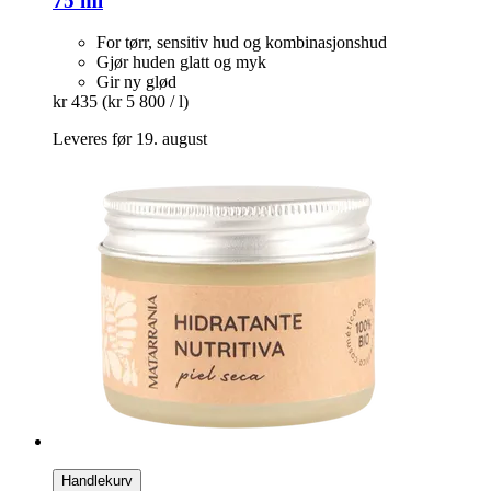
75 ml
For tørr, sensitiv hud og kombinasjonshud
Gjør huden glatt og myk
Gir ny glød
kr 435
(kr 5 800 / l)
Leveres før 19. august
Handlekurv