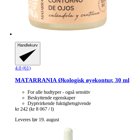
Handlekurv
4.0 (61)
MATARRANIA
Økologisk øyekontur, 30 ml
For alle hudtyper - også sensitiv
Beskyttende egenskaper
Dyptvirkende fuktighetsgivende
kr 242
(kr 8 067 / l)
Leveres før 19. august