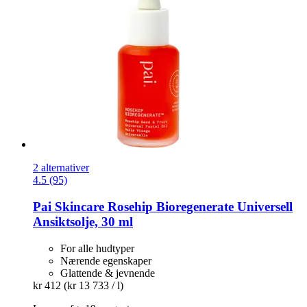
2 alternativer
4.5 (95)
Pai Skincare
Rosehip Bioregenerate Universell
Ansiktsolje, 30 ml
For alle hudtyper
Nærende egenskaper
Glattende & jevnende
kr 412
(kr 13 733 / l)