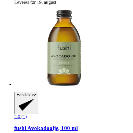
Leveres før 19. august
Handlekurv
5.0 (1)
fushi
Avokadoolje, 100 ml