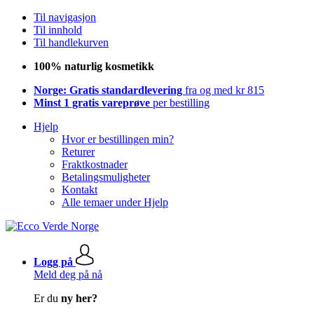
Til navigasjon
Til innhold
Til handlekurven
100% naturlig kosmetikk
Norge: Gratis standardlevering
fra og med kr 815
Minst 1 gratis vareprøve
per bestilling
Hjelp
Hvor er bestillingen min?
Returer
Fraktkostnader
Betalingsmuligheter
Kontakt
Alle temaer under Hjelp
Logg på
Meld deg på nå
Er du
ny her?