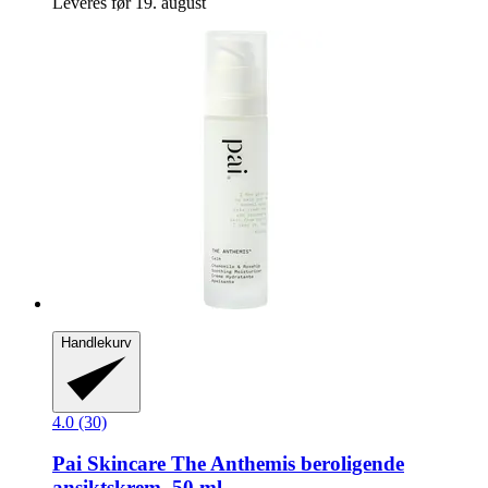
Leveres før 19. august
Handlekurv
4.0 (30)
Pai Skincare
The Anthemis beroligende
ansiktskrem, 50 ml