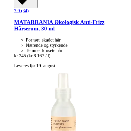
3.9 (34)
MATARRANIA
Økologisk Anti-​Frizz
Hårserum, 30 ml
For tørt, skadet hår
Nærende og styrkende
Temmer krusete hår
kr 245
(kr 8 167 / l)
Leveres før 19. august