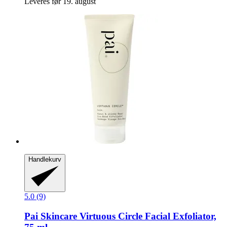
Leveres før 19. august
Handlekurv
5.0 (9)
Pai Skincare
Virtuous Circle Facial Exfoliator,