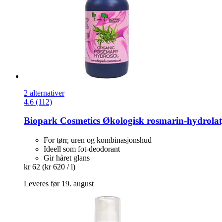
2 alternativer
4.6 (112)
Biopark Cosmetics
Økologisk rosmarin-​hydrolat
For tørr, uren og kombinasjonshud
Ideell som fot-deodorant
Gir håret glans
kr 62
(kr 620 / l)
Leveres før 19. august