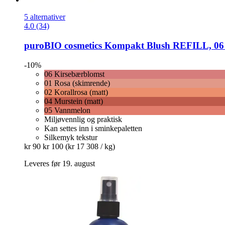
5 alternativer
4.0 (34)
puroBIO cosmetics
Kompakt Blush REFILL, 06 K
-10%
06 Kirsebærblomst
01 Rosa (skimrende)
02 Korallrosa (matt)
04 Murstein (matt)
05 Vannmelon
Miljøvennlig og praktisk
Kan settes inn i sminkepaletten
Silkemyk tekstur
kr 90
kr 100
(kr 17 308 / kg)
Leveres før 19. august