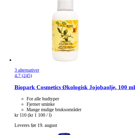
3 alternativer
4.7 (245)
Biopark Cosmetics
Økologisk Jojobaolje, 100 ml
For alle hudtyper
Fjerner sminke
Mange mulige bruksområder
kr 110
(kr 1 100 / l)
Leveres før 19. august