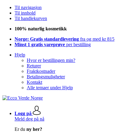
Til navigasjon
Til innhold
Til handlekurven
100% naturlig kosmetikk
Norge: Gratis standardlevering
fra og med kr 815
Minst 1 gratis vareprøve
per bestilling
Hjelp
Hvor er bestillingen min?
Returer
Fraktkostnader
Betalingsmuligheter
Kontakt
Alle temaer under Hjelp
Logg på
Meld deg på nå
Er du
ny her?