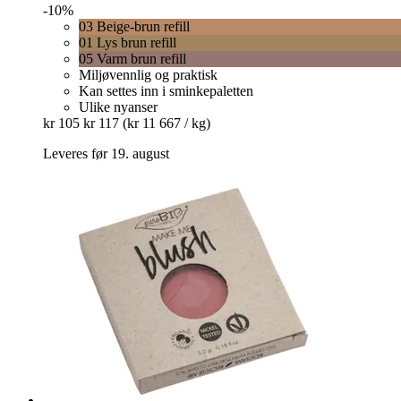
-10%
03 Beige-brun refill
01 Lys brun refill
05 Varm brun refill
Miljøvennlig og praktisk
Kan settes inn i sminkepaletten
Ulike nyanser
kr 105
kr 117
(kr 11 667 / kg)
Leveres før 19. august