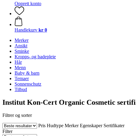
Opprett konto
Handlekurv
kr 0
Merker
Ansikt
Sminke
Kropps- og badepleie
Hår
Menn
Baby & barn
Temaer
Sonnenschutz
Tilbud
Institut Kon-Cert Organic Cosmetic sertifi
Filtrer og sorter
Pris
Hudtype
Merker
Egenskaper
Sertifikater
Filter