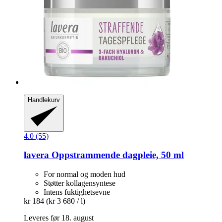
Handlekurv
4.0 (55)
lavera
Oppstrammende dagpleie, 50 ml
For normal og moden hud
Støtter kollagensyntese
Intens fuktighetsevne
kr 184
(kr 3 680 / l)
Leveres før 18. august