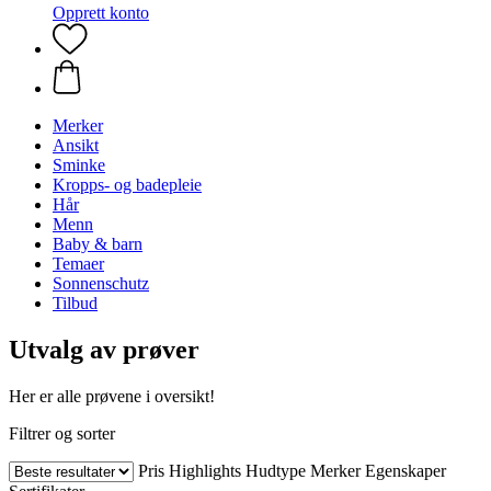
Opprett konto
Merker
Ansikt
Sminke
Kropps- og badepleie
Hår
Menn
Baby & barn
Temaer
Sonnenschutz
Tilbud
Utvalg av prøver
Her er alle prøvene i oversikt!
Filtrer og sorter
Pris
Highlights
Hudtype
Merker
Egenskaper