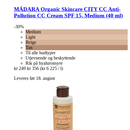
MÁDARA Organic Skincare
CITY CC Anti-​
Pollution CC Cream SPF 15, Medium (40 ml)
-30%
Medium
Light
Beige
Tan
Til alle hudtyper
Utjevnende og beskyttende
Rik på hyaluronsyre
kr 249
kr 356
(kr 6 225 / l)
Leveres før 18. august