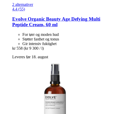
2 alternativer
4.4 (55)
Evolve Organic Beauty
Age Defying Multi
Peptide Cream, 60 ml
For tørr og moden hud
Støtter fasthet og tonus
Gir intensiv fuktighet
kr 558
(kr 9 300 / l)
Leveres før 18. august