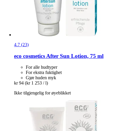
4.7 (23)
eco cosmetics
After Sun Lotion, 75 ml
For alle hudtyper
For ekstra fuktighet
Gjør huden myk
kr 94
(kr 1 253 / l)
Ikke tilgjengelig for øyeblikket