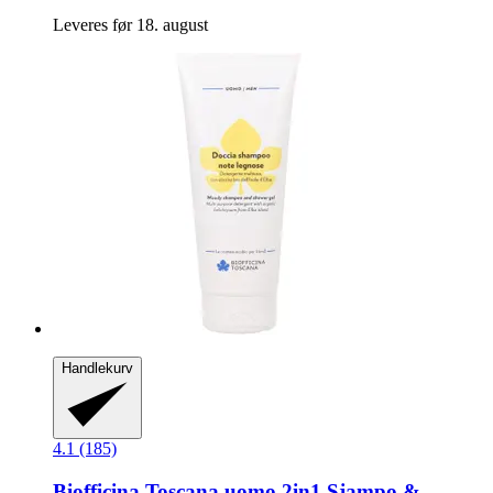
Leveres før 18. august
Handlekurv
4.1 (185)
Biofficina Toscana
uomo 2in1 Sjampo &