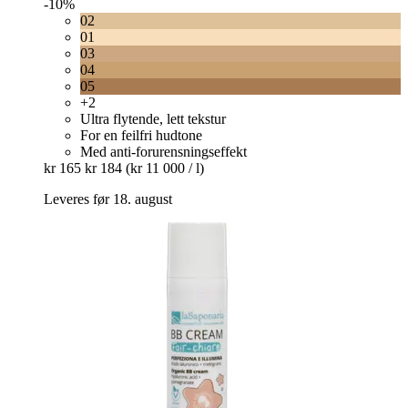
-10%
02
01
03
04
05
+2
Ultra flytende, lett tekstur
For en feilfri hudtone
Med anti-forurensningseffekt
kr 165
kr 184
(kr 11 000 / l)
Leveres før 18. august