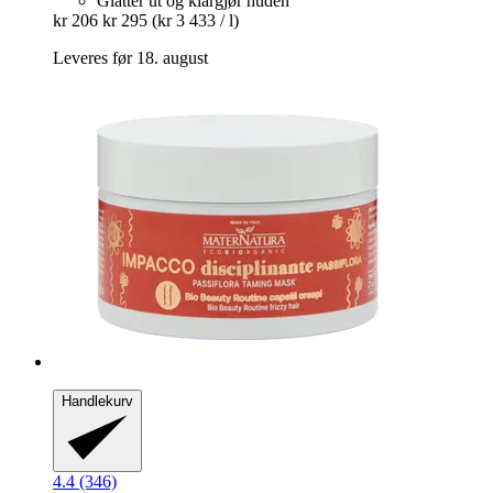
Glatter ut og klargjør huden
kr 206
kr 295
(kr 3 433 / l)
Leveres før 18. august
Handlekurv
4.4 (346)