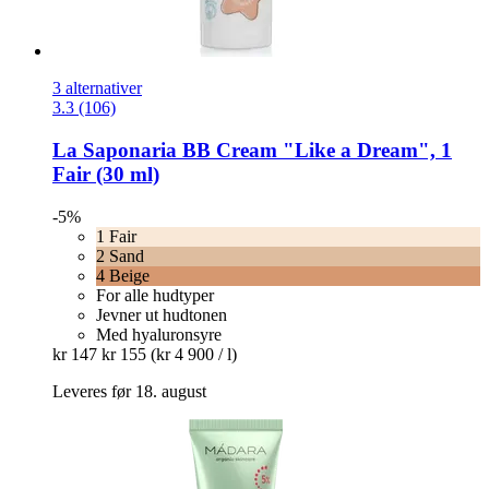
3 alternativer
3.3 (106)
La Saponaria
BB Cream "Like a Dream", 1
Fair (30 ml)
-5%
1 Fair
2 Sand
4 Beige
For alle hudtyper
Jevner ut hudtonen
Med hyaluronsyre
kr 147
kr 155
(kr 4 900 / l)
Leveres før 18. august