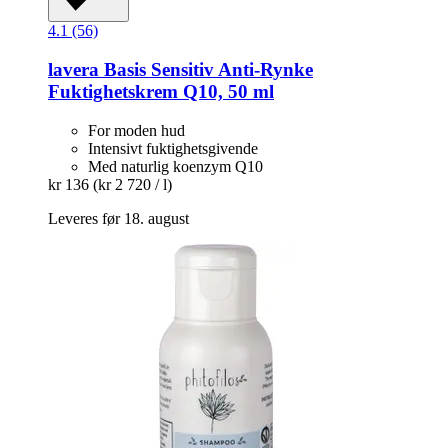
4.1 (56)
lavera
Basis Sensitiv Anti-​Rynke
Fuktighetskrem Q10, 50 ml
For moden hud
Intensivt fuktighetsgivende
Med naturlig koenzym Q10
kr 136
(kr 2 720 / l)
Leveres før 18. august