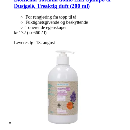
Dusjgelé, Treaktig duft (200 ml)
For rengjøring fra topp til tå
Fuktighetsgivende og beskyttende
Tonerende egenskaper
kr 132
(kr 660 / l)
Leveres før 18. august