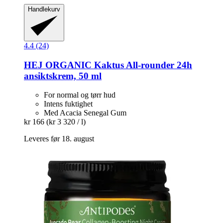
Handlekurv
4.4 (24)
HEJ ORGANIC
Kaktus All-​rounder 24h
ansiktskrem, 50 ml
For normal og tørr hud
Intens fuktighet
Med Acacia Senegal Gum
kr 166
(kr 3 320 / l)
Leveres før 18. august