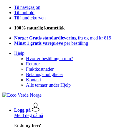
Til navigasjon
Til innhold
Til handlekurven
100% naturlig kosmetikk
Norge: Gratis standardlevering
fra og med kr 815
Minst 1 gratis vareprøve
per bestilling
Hjelp
Hvor er bestillingen min?
Returer
Fraktkostnader
Betalingsmuligheter
Kontakt
Alle temaer under Hjelp
Logg på
Meld deg på nå
Er du
ny her?