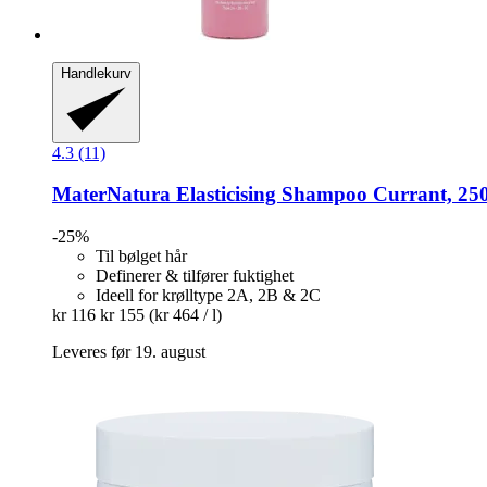
Handlekurv
4.3 (11)
MaterNatura
Elasticising Shampoo Currant, 25
-25%
Til bølget hår
Definerer & tilfører fuktighet
Ideell for krølltype 2A, 2B & 2C
kr 116
kr 155
(kr 464 / l)
Leveres før 19. august