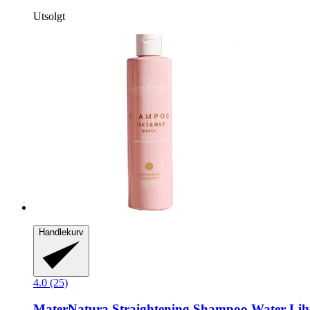
Utsolgt
Handlekurv
4.0 (25)
MaterNatura
Straightening Shampoo Water Lily