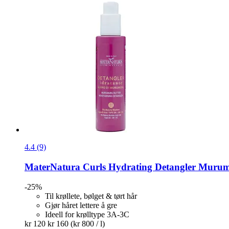
4.4 (9)
MaterNatura
Curls Hydrating Detangler Murum
-25%
Til krøllete, bølget & tørt hår
Gjør håret lettere å gre
Ideell for krølltype 3A-3C
kr 120
kr 160
(kr 800 / l)