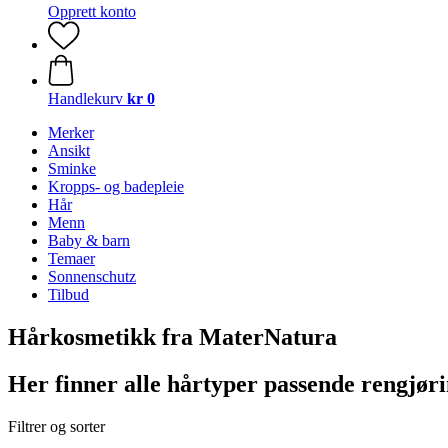
Opprett konto
Handlekurv
kr 0
Merker
Ansikt
Sminke
Kropps- og badepleie
Hår
Menn
Baby & barn
Temaer
Sonnenschutz
Tilbud
Hårkosmetikk fra MaterNatura
Her finner alle hårtyper passende rengjøri
Filtrer og sorter