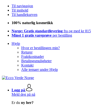
Til navigasjon
Til innhold
Til handlekurven
100% naturlig kosmetikk
Norge: Gratis standardlevering
fra og med kr 815
Minst 1 gratis vareprøve
per bestilling
Hjelp
Hvor er bestillingen min?
Returer
Fraktkostnader
Betalingsmuligheter
Kontakt
Alle temaer under Hjelp
Logg på
Meld deg på nå
Er du
ny her?