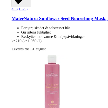
4.5 (1325)
MaterNatura
Sunflower Seed Nourishing Mask,
For tørt, skadet & solstresset hår
Gir intens fuktighet
Beskytter mot varme & miljøpåvirkninger
kr 210
(kr 1 050 / l)
Leveres før 19. august