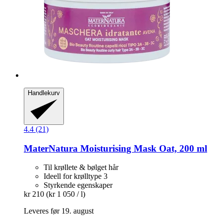
Handlekurv
4.4 (21)
MaterNatura
Moisturising Mask Oat, 200 ml
Til krøllete & bølget hår
Ideell for krølltype 3
Styrkende egenskaper
kr 210
(kr 1 050 / l)
Leveres før 19. august