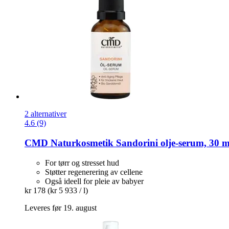
2 alternativer
4.6 (9)
CMD Naturkosmetik
Sandorini olje-​serum, 30 m
For tørr og stresset hud
Støtter regenerering av cellene
Også ideell for pleie av babyer
kr 178
(kr 5 933 / l)
Leveres før 19. august