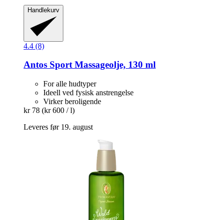
Handlekurv
4.4 (8)
Antos
Sport Massageolje, 130 ml
For alle hudtyper
Ideell ved fysisk anstrengelse
Virker beroligende
kr 78
(kr 600 / l)
Leveres før 19. august