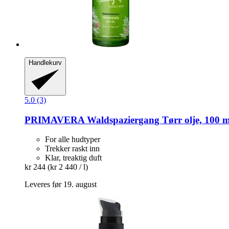
Handlekurv
5.0 (3)
PRIMAVERA
Waldspaziergang Tørr olje, 100 m
For alle hudtyper
Trekker raskt inn
Klar, treaktig duft
kr 244
(kr 2 440 / l)
Leveres før 19. august