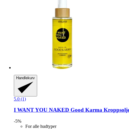
Handlekurv
5.0 (1)
I WANT YOU NAKED
Good Karma Kroppsolje
-5%
For alle hudtyper