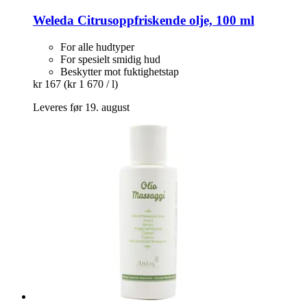
Weleda
Citrusoppfriskende olje, 100 ml
For alle hudtyper
For spesielt smidig hud
Beskytter mot fuktighetstap
kr 167
(kr 1 670 / l)
Leveres før 19. august