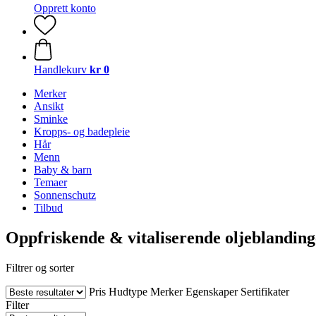
Opprett konto
Handlekurv
kr 0
Merker
Ansikt
Sminke
Kropps- og badepleie
Hår
Menn
Baby & barn
Temaer
Sonnenschutz
Tilbud
Oppfriskende & vitaliserende oljeblanding
Filtrer og sorter
Pris
Hudtype
Merker
Egenskaper
Sertifikater
Filter