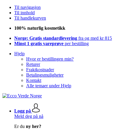
Til navigasjon
Til innhold
Til handlekurven
100% naturlig kosmetikk
Norge: Gratis standardlevering
fra og med kr 815
Minst 1 gratis vareprøve
per bestilling
Hjelp
Hvor er bestillingen min?
Returer
Fraktkostnader
Betalingsmuligheter
Kontakt
Alle temaer under Hjelp
Logg på
Meld deg på nå
Er du
ny her?