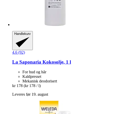
Handlekurv
4.6 (92)
La Saponaria
Kokosolje, 1 l
For hud og hår
Kaldpresset
Mekanisk deodorisert
kr 178
(kr 178 / l)
Leveres før 19. august