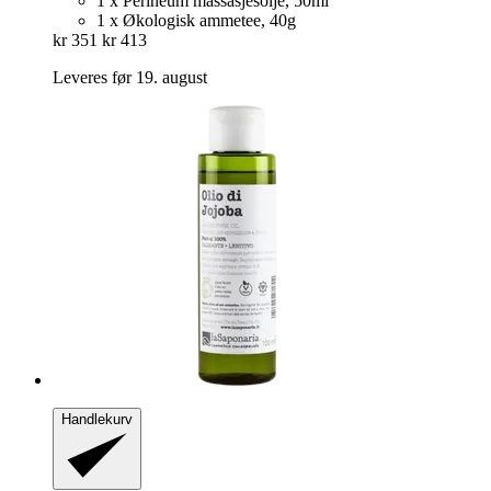
1 x Perineum massasjesolje, 50ml
1 x Økologisk ammetee, 40g
kr 351
kr 413
Leveres før 19. august
Handlekurv