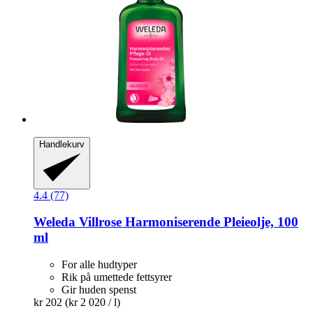
Handlekurv
4.4 (77)
Weleda
Villrose Harmoniserende Pleieolje, 100
ml
For alle hudtyper
Rik på umettede fettsyrer
Gir huden spenst
kr 202
(kr 2 020 / l)