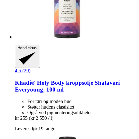
Handlekurv
4.5 (29)
Khadi®
Holy Body kroppsolje Shatavari
Everyoung, 100 ml
For tørr og moden hud
Støtter hudens elastisitet
Også ved pigmenteringsulikheter
kr 255
(kr 2 550 / l)
Leveres før 19. august