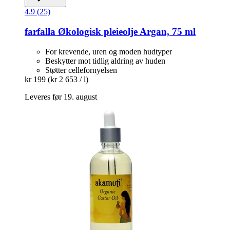
4.9 (25)
farfalla
Økologisk pleieolje Argan, 75 ml
For krevende, uren og moden hudtyper
Beskytter mot tidlig aldring av huden
Støtter cellefornyelsen
kr 199
(kr 2 653 / l)
Leveres før 19. august