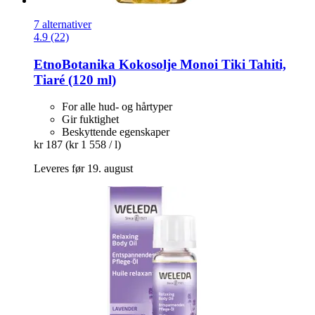
7 alternativer
4.9 (22)
EtnoBotanika
Kokosolje Monoi Tiki Tahiti,
Tiaré (120 ml)
For alle hud- og hårtyper
Gir fuktighet
Beskyttende egenskaper
kr 187
(kr 1 558 / l)
Leveres før 19. august