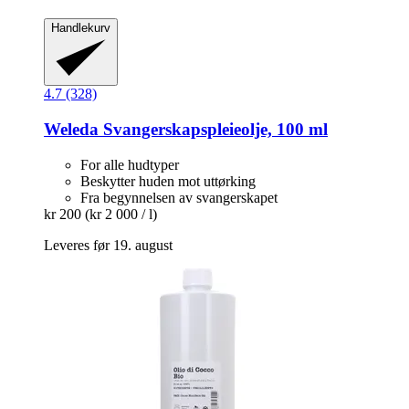
Handlekurv
4.7 (328)
Weleda
Svangerskapspleieolje, 100 ml
For alle hudtyper
Beskytter huden mot uttørking
Fra begynnelsen av svangerskapet
kr 200
(kr 2 000 / l)
Leveres før 19. august