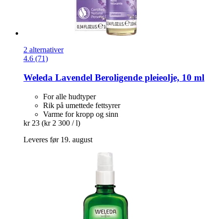
2 alternativer
4.6 (71)
Weleda
Lavendel Beroligende pleieolje, 10 ml
For alle hudtyper
Rik på umettede fettsyrer
Varme for kropp og sinn
kr 23
(kr 2 300 / l)
Leveres før 19. august