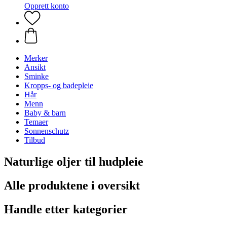
Opprett konto
Merker
Ansikt
Sminke
Kropps- og badepleie
Hår
Menn
Baby & barn
Temaer
Sonnenschutz
Tilbud
Naturlige oljer til hudpleie
Alle produktene i oversikt
Handle etter kategorier