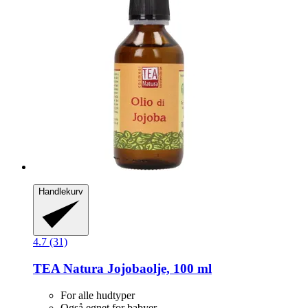
Handlekurv
4.7 (31)
TEA Natura
Jojobaolje, 100 ml
For alle hudtyper
Også egnet for babyer