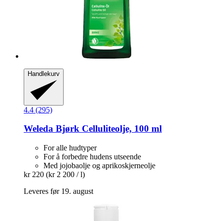
Handlekurv
4.4 (295)
Weleda
Bjørk Celluliteolje, 100 ml
For alle hudtyper
For å forbedre hudens utseende
Med jojobaolje og aprikoskjerneolje
kr 220
(kr 2 200 / l)
Leveres før 19. august