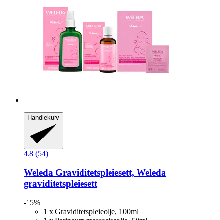
Handlekurv
4.8 (54)
Weleda
Graviditetspleiesett, Weleda
graviditetspleiesett
-15%
1 x Graviditetspleieolje, 100ml