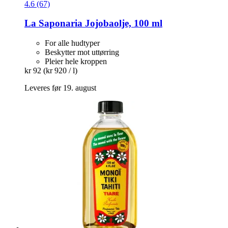
4.6 (67)
La Saponaria
Jojobaolje, 100 ml
For alle hudtyper
Beskytter mot uttørring
Pleier hele kroppen
kr 92
(kr 920 / l)
Leveres før 19. august