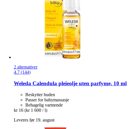
2 alternativer
4.7 (144)
Weleda
Calendula pleieolje uten parfyme, 10 ml
Beskytter huden
Passer for babymassasje
Behagelig varmende
kr 16
(kr 1 600 / l)
Leveres før 19. august