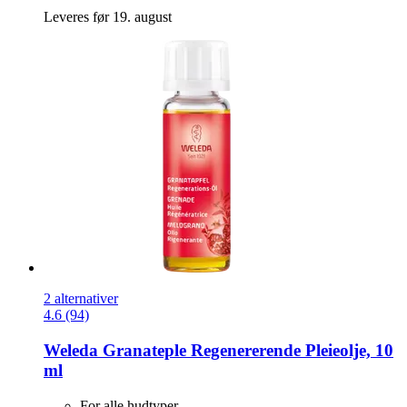
Leveres før 19. august
2 alternativer
4.6 (94)
Weleda
Granateple Regenererende Pleieolje, 10
ml
For alle hudtyper