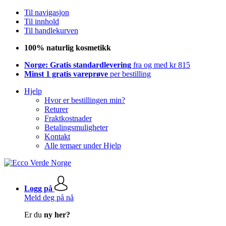
Til navigasjon
Til innhold
Til handlekurven
100% naturlig kosmetikk
Norge: Gratis standardlevering
fra og med kr 815
Minst 1 gratis vareprøve
per bestilling
Hjelp
Hvor er bestillingen min?
Returer
Fraktkostnader
Betalingsmuligheter
Kontakt
Alle temaer under Hjelp
Logg på
Meld deg på nå
Er du
ny her?