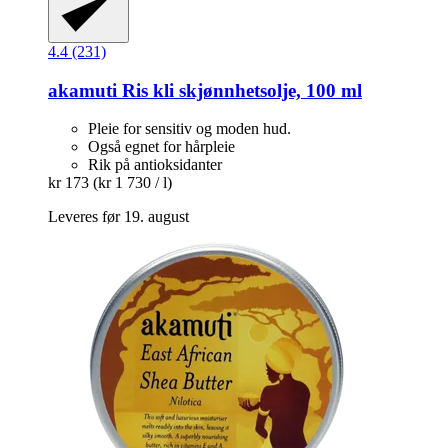
4.4 (231)
akamuti
Ris kli skjønnhetsolje, 100 ml
Pleie for sensitiv og moden hud.
Også egnet for hårpleie
Rik på antioksidanter
kr 173
(kr 1 730 / l)
Leveres før 19. august