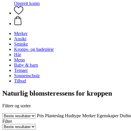
Opprett konto
Merker
Ansikt
Sminke
Kropps- og badepleie
Hår
Menn
Baby & barn
Temaer
Sonnenschutz
Tilbud
Naturlig blomsteressens for kroppen
Filtrer og sorter
Pris
Planteslag
Hudtype
Merker
Egenskaper
Duftn
Filter