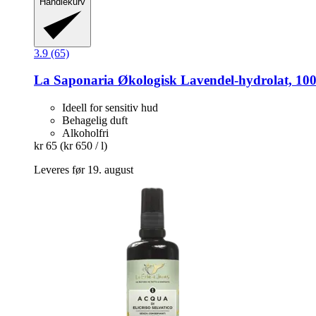
Handlekurv
3.9 (65)
La Saponaria
Økologisk Lavendel-​hydrolat, 10
Ideell for sensitiv hud
Behagelig duft
Alkoholfri
kr 65
(kr 650 / l)
Leveres før 19. august