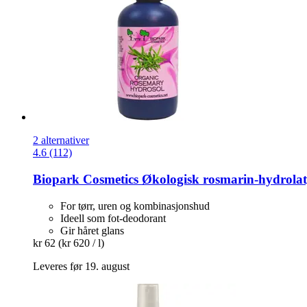
2 alternativer
4.6 (112)
Biopark Cosmetics
Økologisk rosmarin-​hydrolat
For tørr, uren og kombinasjonshud
Ideell som fot-deodorant
Gir håret glans
kr 62
(kr 620 / l)
Leveres før 19. august