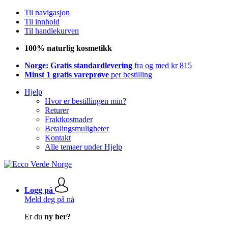
Til navigasjon
Til innhold
Til handlekurven
100% naturlig kosmetikk
Norge: Gratis standardlevering
fra og med kr 815
Minst 1 gratis vareprøve
per bestilling
Hjelp
Hvor er bestillingen min?
Returer
Fraktkostnader
Betalingsmuligheter
Kontakt
Alle temaer under Hjelp
Logg på
Meld deg på nå
Er du
ny her?