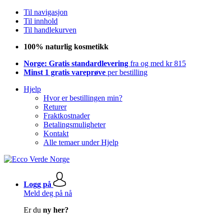
Til navigasjon
Til innhold
Til handlekurven
100% naturlig kosmetikk
Norge: Gratis standardlevering
fra og med kr 815
Minst 1 gratis vareprøve
per bestilling
Hjelp
Hvor er bestillingen min?
Returer
Fraktkostnader
Betalingsmuligheter
Kontakt
Alle temaer under Hjelp
Logg på
Meld deg på nå
Er du
ny her?