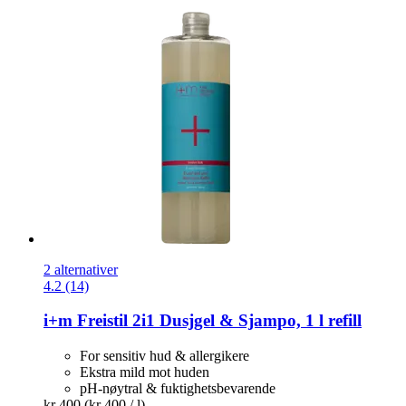
2 alternativer
4.2 (14)
i+m
Freistil 2i1 Dusjgel & Sjampo, 1 l refill
For sensitiv hud & allergikere
Ekstra mild mot huden
pH-nøytral & fuktighetsbevarende
kr 400
(kr 400 / l)