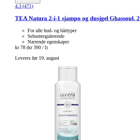
4.3 (471)
TEA Natura
2-​i-​1 sjampo og dusjgel Ghassoul, 
For alle hud- og hårtyper
Sebumregulerende
Nærende egenskaper
kr 78
(kr 390 / l)
Leveres før 19. august