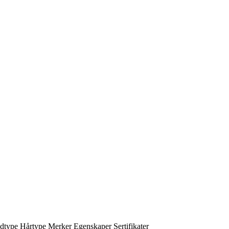
dtype
Hårtype
Merker
Egenskaper
Sertifikater