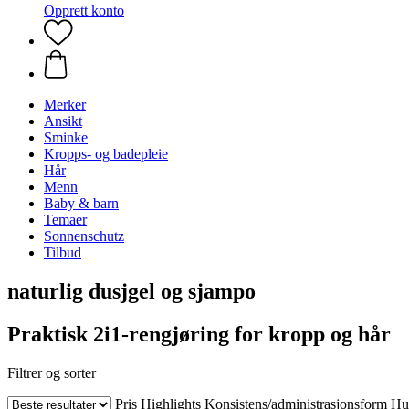
Opprett konto
Merker
Ansikt
Sminke
Kropps- og badepleie
Hår
Menn
Baby & barn
Temaer
Sonnenschutz
Tilbud
naturlig dusjgel og sjampo
Praktisk 2i1-rengjøring for kropp og hår
Filtrer og sorter
Pris
Highlights
Konsistens/administrasjonsform
Hu