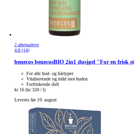
2 alternativer
4.8 (14)
benecos
benecosBIO 2in1 dusjgel "For en frisk s
For alle hud- og hårtyper
Vitaliserende og mild mot huden
Forfriskende duft
kr 16
(kr 320 / l)
Leveres før 19. august