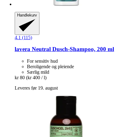
Handlekurv
4.1 (115)
lavera
Neutral Dusch-​Shampoo, 200 ml
For sensitiv hud
Beroligende og pleiende
Særlig mild
kr 80
(kr 400 / l)
Leveres før 19. august