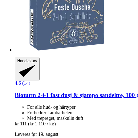
Handlekurv
4.6 (14)
Bioturm
2-​i-​1 fast dusj & sjampo sandeltre, 100 
For alle hud- og hårtyper
Forbedrer kambarheten
Med trepreget, maskulin duft
kr 111
(kr 1 110 / kg)
Leveres før 19. august