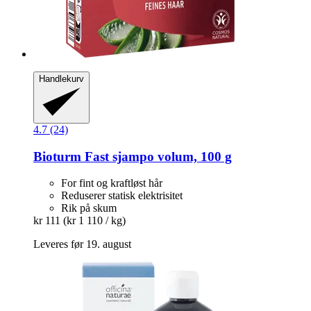
Handlekurv
4.7 (24)
Bioturm
Fast sjampo volum, 100 g
For fint og kraftløst hår
Reduserer statisk elektrisitet
Rik på skum
kr 111
(kr 1 110 / kg)
Leveres før 19. august