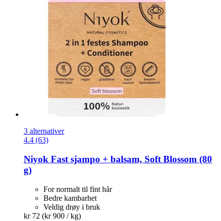
3 alternativer
4.4 (63)
Niyok
Fast sjampo + balsam, Soft Blossom (80
g)
For normalt til fint hår
Bedre kambarhet
Veldig drøy i bruk
kr 72
(kr 900 / kg)