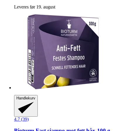
Leveres før 19. august
Handlekurv
4.7 (39)
Bioturm
Fast sjampo mot fett hår, 100 g