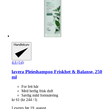
Handlekurv
4.6 (14)
lavera
Pleieshampoo Friskhet & Balanse, 250
ml
For fett hår
Med herlig frisk duft
Særlig mild formulering
kr 61
(kr 244 / l)
Leveres før 19. august