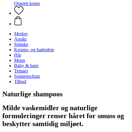
Opprett konto
Merker
Ansikt
Sminke
Kropps- og badepleie
Hår
Menn
Baby & barn
Temaer
Sonnenschutz
Tilbud
Naturlige shampoos
Milde vaskemidler og naturlige
formuleringer renser håret for smuss og
beskytter samtidig miljøet.