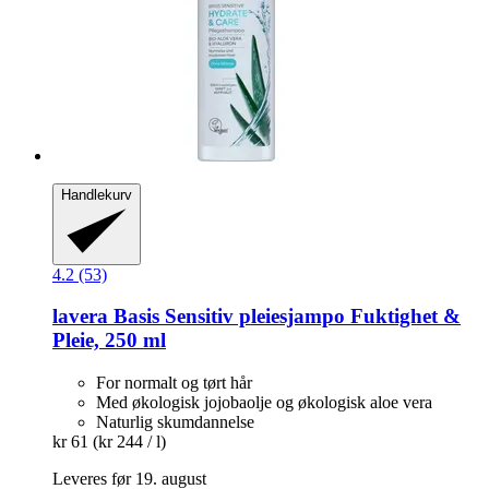
Handlekurv
4.2 (53)
lavera
Basis Sensitiv pleiesjampo Fuktighet &
Pleie, 250 ml
For normalt og tørt hår
Med økologisk jojobaolje og økologisk aloe vera
Naturlig skumdannelse
kr 61
(kr 244 / l)
Leveres før 19. august