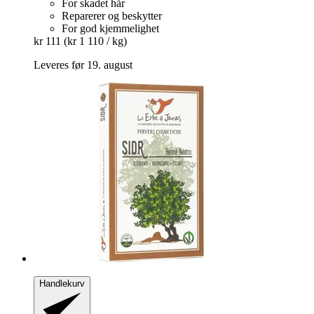
For skadet hår
Reparerer og beskytter
For god kjemmelighet
kr 111
(kr 1 110 / kg)
Leveres før 19. august
Handlekurv