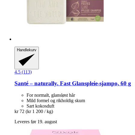
Handlekurv
4.5 (113)
Santé – naturally.
Fast Glanspleie-​sjampo, 60 g
For normalt, glansløst hår
Mild formel og rikholdig skum
Sart kokosduft
kr 72
(kr 1 200 / kg)
Leveres før 19. august