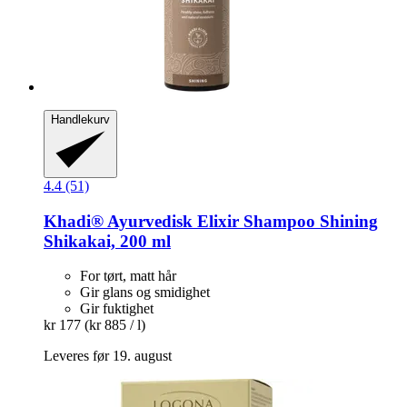
Handlekurv
4.4 (51)
Khadi®
Ayurvedisk Elixir Shampoo Shining
Shikakai, 200 ml
For tørt, matt hår
Gir glans og smidighet
Gir fuktighet
kr 177
(kr 885 / l)
Leveres før 19. august