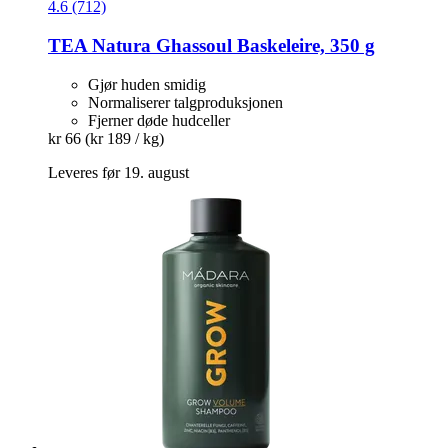
4.6 (712)
TEA Natura
Ghassoul Вaskеlеirе, 350 g
Gjør huden smidig
Normaliserer talgproduksjonen
Fjerner døde hudceller
kr 66
(kr 189 / kg)
Leveres før 19. august