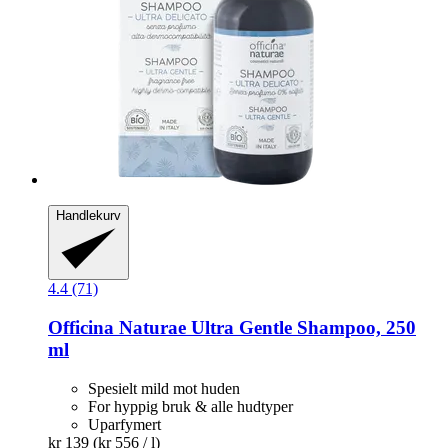
Handlekurv
4.4 (71)
Officina Naturae
Ultra Gentle Shampoo, 250
ml
Spesielt mild mot huden
For hyppig bruk & alle hudtyper
Uparfymert
kr 139
(kr 556 / l)