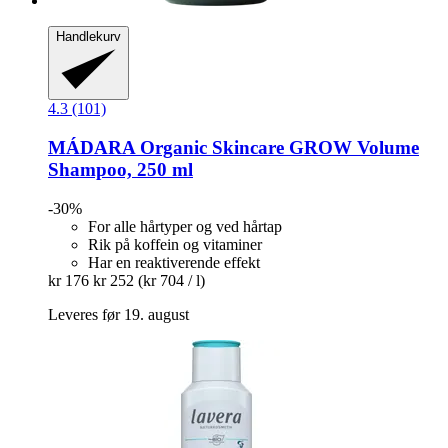
Handlekurv
4.3 (101)
MÁDARA Organic Skincare
GROW Volume
Shampoo, 250 ml
-30%
For alle hårtyper og ved hårtap
Rik på koffein og vitaminer
Har en reaktiverende effekt
kr 176
kr 252
(kr 704 / l)
Leveres før 19. august