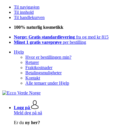
Til navigasjon
Til innhold
Til handlekurven
100% naturlig kosmetikk
Norge: Gratis standardlevering
fra og med kr 815
Minst 1 gratis vareprøve
per bestilling
Hjelp
Hvor er bestillingen min?
Returer
Fraktkostnader
Betalingsmuligheter
Kontakt
Alle temaer under Hjelp
Logg på
Meld deg på nå
Er du
ny her?