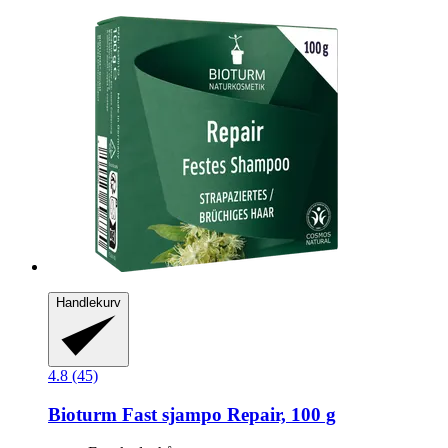
Handlekurv
4.8 (45)
Bioturm
Fast sjampo Repair, 100 g