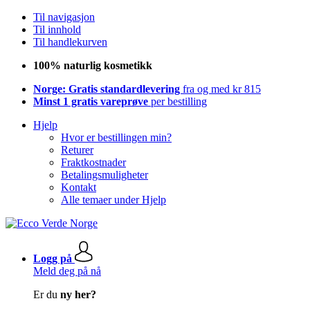
Til navigasjon
Til innhold
Til handlekurven
100% naturlig kosmetikk
Norge: Gratis standardlevering
fra og med kr 815
Minst 1 gratis vareprøve
per bestilling
Hjelp
Hvor er bestillingen min?
Returer
Fraktkostnader
Betalingsmuligheter
Kontakt
Alle temaer under Hjelp
Logg på
Meld deg på nå
Er du
ny her?