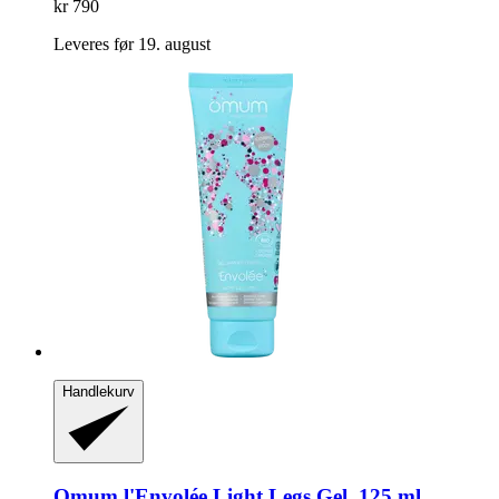
kr 790
Leveres før 19. august
Handlekurv
Omum
l'Envolée Light Legs Gel, 125 ml