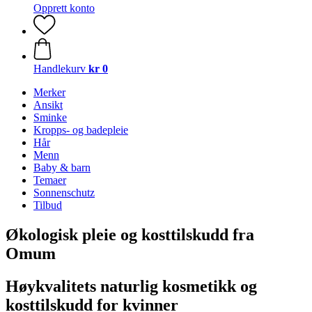
Opprett konto
Handlekurv
kr 0
Merker
Ansikt
Sminke
Kropps- og badepleie
Hår
Menn
Baby & barn
Temaer
Sonnenschutz
Tilbud
Økologisk pleie og kosttilskudd fra
Omum
Høykvalitets naturlig kosmetikk og
kosttilskudd for kvinner