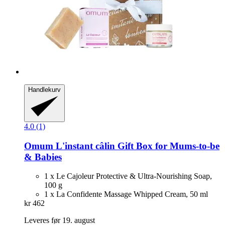
Handlekurv
4.0 (1)
Omum
L'instant câlin Gift Box for Mums-​to-​be
& Babies
1 x Le Cajoleur Protective & Ultra-Nourishing Soap,
100 g
1 x La Confidente Massage Whipped Cream, 50 ml
kr 462
Leveres før 19. august