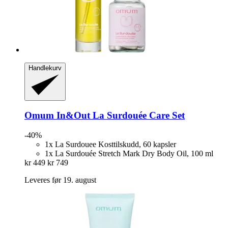
Handlekurv
Omum
In&Out La Surdouée Care Set
-40%
1x La Surdouee Kosttilskudd, 60 kapsler
1x La Surdouée Stretch Mark Dry Body Oil, 100 ml
kr 449
kr 749
Leveres før 19. august