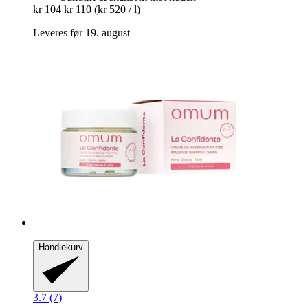
kr 104
kr 110
(kr 520 / l)
Leveres før 19. august
Handlekurv
3.7 (7)