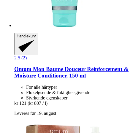
Handlekurv
2.5 (2)
Omum
Mon Baume Douceur Reinforcement &
Moisture Conditioner, 150 ml
For alle hårtyper
Flokeløsende & fuktighetsgivende
Styrkende egenskaper
kr 121
(kr 807 / l)
Leveres før 19. august