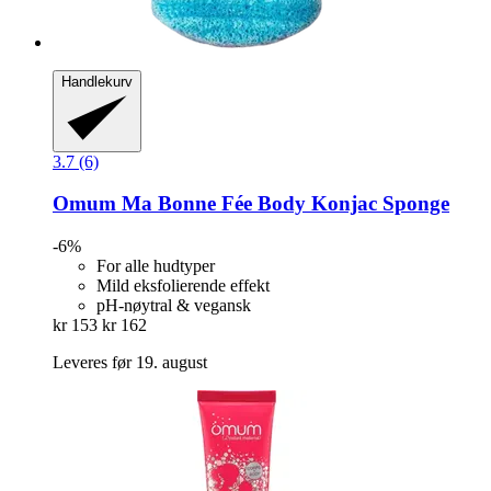
Handlekurv
3.7 (6)
Omum
Ma Bonne Fée Body Konjac Sponge
-6%
For alle hudtyper
Mild eksfolierende effekt
pH-nøytral & vegansk
kr 153
kr 162
Leveres før 19. august