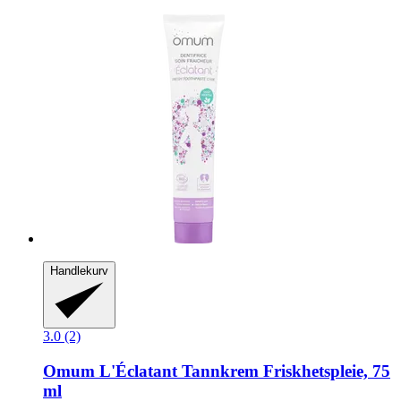
Handlekurv
3.0 (2)
Omum
L'Éclatant Tannkrem Friskhetspleie, 75
ml