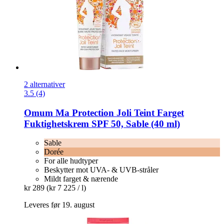
2 alternativer
3.5 (4)
Omum
Ma Protection Joli Teint Farget
Fuktighetskrem SPF 50, Sable (40 ml)
Sable
Dorée
For alle hudtyper
Beskytter mot UVA- & UVB-stråler
Mildt farget & nærende
kr 289
(kr 7 225 / l)
Leveres før 19. august