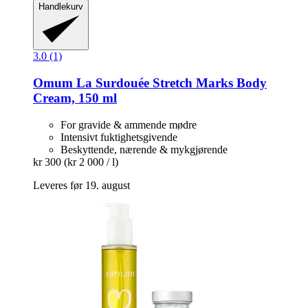
Handlekurv
3.0 (1)
Omum
La Surdouée Stretch Marks Body
Cream, 150 ml
For gravide & ammende mødre
Intensivt fuktighetsgivende
Beskyttende, nærende & mykgjørende
kr 300
(kr 2 000 / l)
Leveres før 19. august