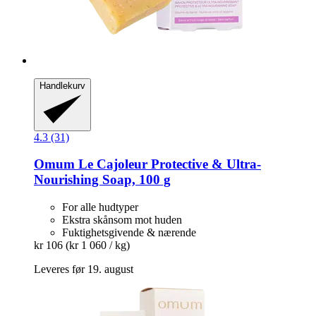
Handlekurv
4.3 (31)
Omum
Le Cajoleur Protective & Ultra-​
Nourishing Soap, 100 g
For alle hudtyper
Ekstra skånsom mot huden
Fuktighetsgivende & nærende
kr 106
(kr 1 060 / kg)
Leveres før 19. august