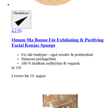
Handlekurv
4.2 (9)
Omum
Ma Bonne Fée Exfoliating & Purifying
Facial Konjac Sponge
For alle hudtyper - også sensitiv & problemhud
Skånsom peelingeffekt
100 % biol&isk nedbrytbar & vegansk
kr 110
Leveres før 19. august