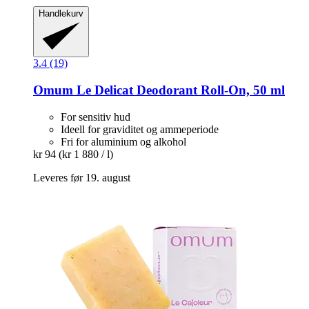
Handlekurv
3.4 (19)
Omum
Le Delicat Deodorant Roll-​On, 50 ml
For sensitiv hud
Ideell for graviditet og ammeperiode
Fri for aluminium og alkohol
kr 94
(kr 1 880 / l)
Leveres før 19. august