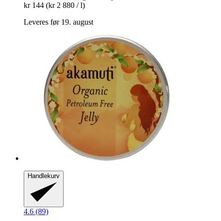
kr 144
(kr 2 880 / l)
Leveres før 19. august
Handlekurv
4.6 (89)