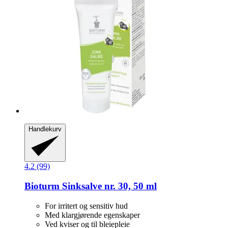
Handlekurv
4.2 (99)
Bioturm
Sinksalve nr. 30, 50 ml
For irritert og sensitiv hud
Med klargjørende egenskaper
Ved kviser og til bleiepleie