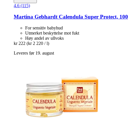
4.6 (115)
Martina Gebhardt
Calendula Super Protect, 100
For sensitiv babyhud
Utmerket beskyttelse mot fukt
Høy andel av ullvoks
kr 222
(kr 2 220 / l)
Leveres før 19. august