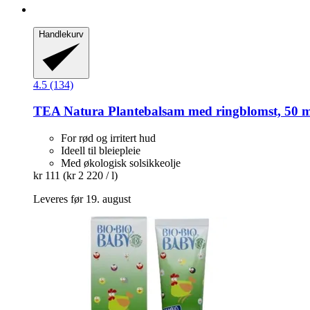
Handlekurv
4.5 (134)
TEA Natura
Plantebalsam med ringblomst, 50 m
For rød og irritert hud
Ideell til bleiepleie
Med økologisk solsikkeolje
kr 111
(kr 2 220 / l)
Leveres før 19. august