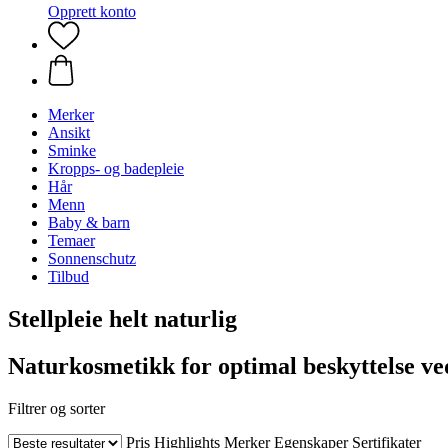
Opprett konto
Merker
Ansikt
Sminke
Kropps- og badepleie
Hår
Menn
Baby & barn
Temaer
Sonnenschutz
Tilbud
Stellpleie helt naturlig
Naturkosmetikk for optimal beskyttelse ved
Filtrer og sorter
Pris
Highlights
Merker
Egenskaper
Sertifikater