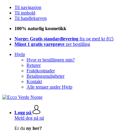
Til navigasjon
Til innhold
Til handlekurven
100% naturlig kosmetikk
Norge: Gratis standardlevering
fra og med kr 815
Minst 1 gratis vareprøve
per bestilling
Hjelp
Hvor er bestillingen min?
Returer
Fraktkostnader
Betalingsmuligheter
Kontakt
Alle temaer under Hjelp
Logg på
Meld deg på nå
Er du
ny her?