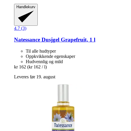
Handlekurv
4.7 (3)
Natessance
Dusjgel Grapefruit, 1 l
Til alle hudtyper
Oppkvikkende egenskaper
Hudvennlig og mild
kr 162
(kr 162 / l)
Leveres før 19. august