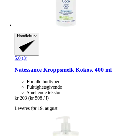
Handlekurv
5.0 (3)
Natessance
Kroppsmelk Kokos, 400 ml
For alle hudtyper
Fuktighetsgivende
Smeltende tekstur
kr 203
(kr 508 / l)
Leveres før 19. august