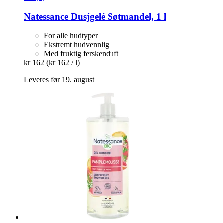
Natessance
Dusjgelé Søtmandel, 1 l
For alle hudtyper
Ekstremt hudvennlig
Med fruktig ferskenduft
kr 162
(kr 162 / l)
Leveres før 19. august