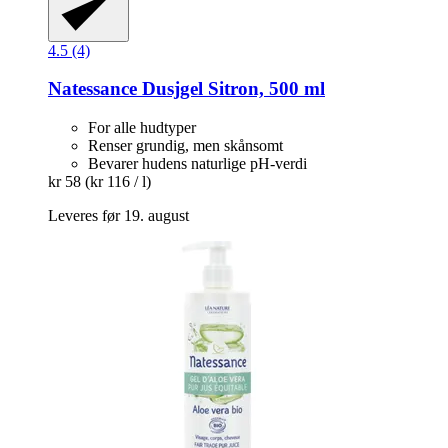
4.5 (4)
Natessance
Dusjgel Sitron, 500 ml
For alle hudtyper
Renser grundig, men skånsomt
Bevarer hudens naturlige pH-verdi
kr 58
(kr 116 / l)
Leveres før 19. august