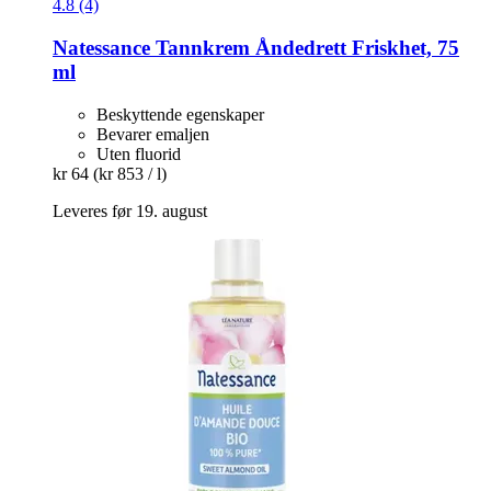
4.8 (4)
Natessance
Tannkrem Åndedrett Friskhet, 75
ml
Beskyttende egenskaper
Bevarer emaljen
Uten fluorid
kr 64
(kr 853 / l)
Leveres før 19. august