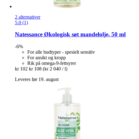
2 alternativer
5.0 (1)
Natessance
Økologisk søt mandelolje, 50 ml
-6%
For alle hudtyper - spesielt sensitiv
For ansikt og kropp
Rik på omega-9-fettsyrer
kr 102
kr 108
(kr 2 040 / l)
Leveres før 19. august