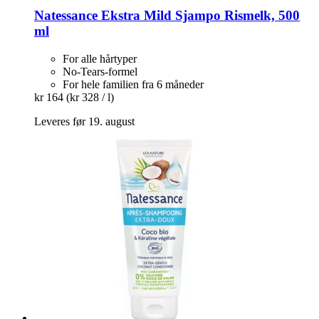
Natessance
Ekstra Mild Sjampo Rismelk, 500
ml
For alle hårtyper
No-Tears-formel
For hele familien fra 6 måneder
kr 164
(kr 328 / l)
Leveres før 19. august