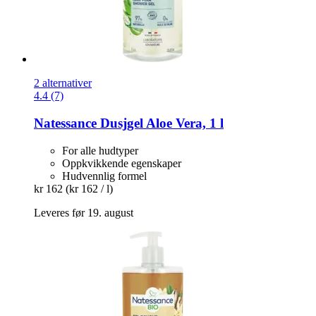
2 alternativer
4.4 (7)
Natessance
Dusjgel Aloe Vera, 1 l
For alle hudtyper
Oppkvikkende egenskaper
Hudvennlig formel
kr 162
(kr 162 / l)
Leveres før 19. august