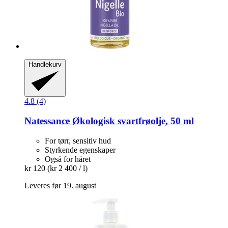
Handlekurv
4.8 (4)
Natessance
Økologisk svartfrøolje, 50 ml
For tørr, sensitiv hud
Styrkende egenskaper
Også for håret
kr 120
(kr 2 400 / l)
Leveres før 19. august