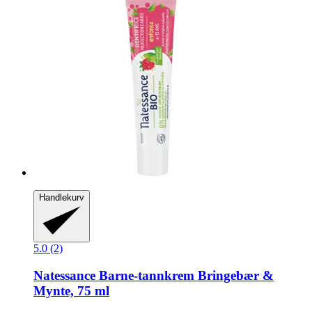
Handlekurv
5.0 (2)
Natessance
Barne-​tannkrem Bringebær &
Mynte, 75 ml