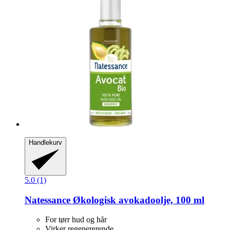
Handlekurv
5.0 (1)
Natessance
Økologisk avokadoolje, 100 ml
For tørr hud og hår
Virker regenererende