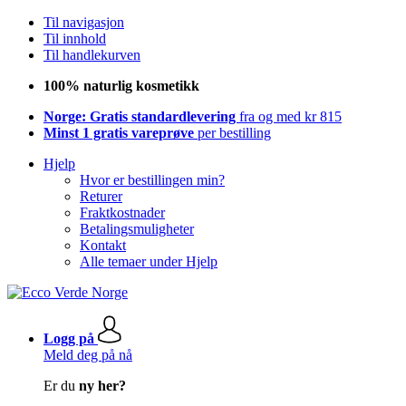
Til navigasjon
Til innhold
Til handlekurven
100% naturlig kosmetikk
Norge: Gratis standardlevering
fra og med kr 815
Minst 1 gratis vareprøve
per bestilling
Hjelp
Hvor er bestillingen min?
Returer
Fraktkostnader
Betalingsmuligheter
Kontakt
Alle temaer under Hjelp
Logg på
Meld deg på nå
Er du
ny her?