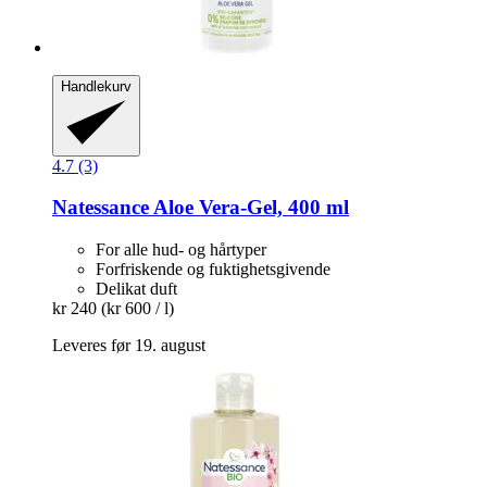
Handlekurv
4.7 (3)
Natessance
Aloe Vera-​Gel, 400 ml
For alle hud- og hårtyper
Forfriskende og fuktighetsgivende
Delikat duft
kr 240
(kr 600 / l)
Leveres før 19. august