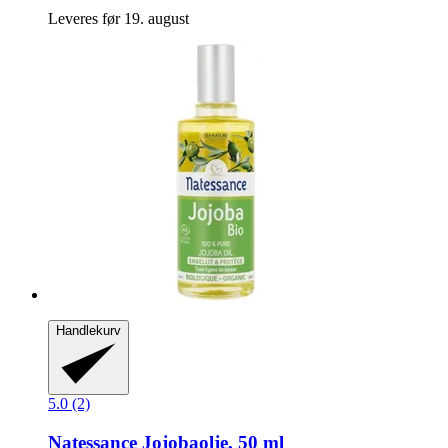
Leveres før 19. august
Handlekurv
5.0 (2)
Natessance
Jojobaolje, 50 ml