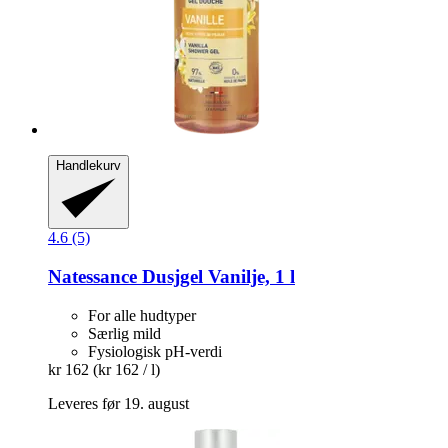
Handlekurv
4.6 (5)
Natessance
Dusjgel Vanilje, 1 l
For alle hudtyper
Særlig mild
Fysiologisk pH-verdi
kr 162
(kr 162 / l)
Leveres før 19. august