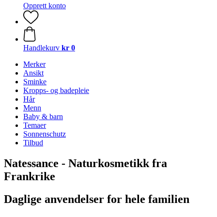
Opprett konto
Handlekurv
kr 0
Merker
Ansikt
Sminke
Kropps- og badepleie
Hår
Menn
Baby & barn
Temaer
Sonnenschutz
Tilbud
Natessance - Naturkosmetikk fra
Frankrike
Daglige anvendelser for hele familien