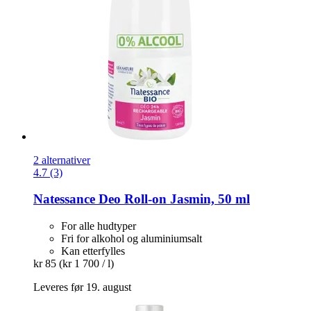
2 alternativer
4.7 (3)
Natessance
Deo Roll-​on Jasmin, 50 ml
For alle hudtyper
Fri for alkohol og aluminiumsalt
Kan etterfylles
kr 85
(kr 1 700 / l)
Leveres før 19. august