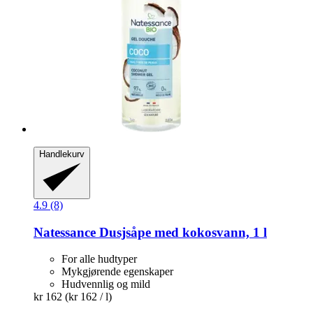
Handlekurv
4.9 (8)
Natessance
Dusjsåpe med kokosvann, 1 l
For alle hudtyper
Mykgjørende egenskaper
Hudvennlig og mild
kr 162
(kr 162 / l)