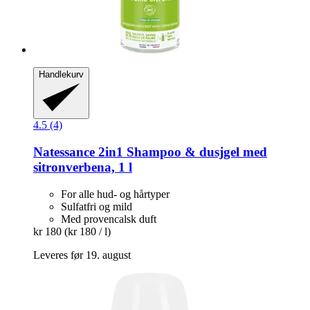
Handlekurv
4.5 (4)
Natessance
2in1 Shampoo & dusjgel med
sitronverbena, 1 l
For alle hud- og hårtyper
Sulfatfri og mild
Med provencalsk duft
kr 180
(kr 180 / l)
Leveres før 19. august