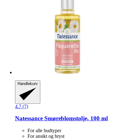
Handlekurv
4.7 (7)
Natessance
Smøreblomstolje, 100 ml
For alle hudtyper
For ansikt og bryst