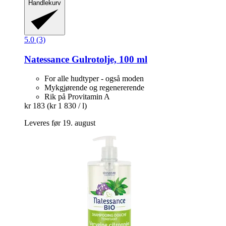
Handlekurv
5.0 (3)
Natessance
Gulrotolje, 100 ml
For alle hudtyper - også moden
Mykgjørende og regenererende
Rik på Provitamin A
kr 183
(kr 1 830 / l)
Leveres før 19. august