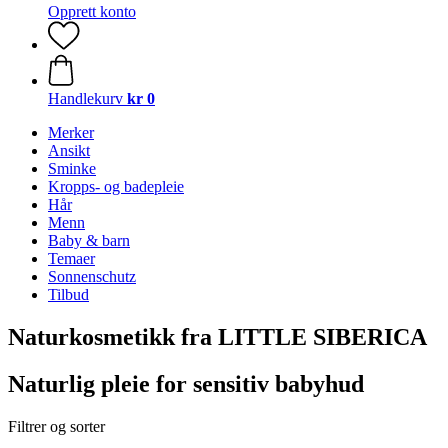
Opprett konto
Handlekurv
kr 0
Merker
Ansikt
Sminke
Kropps- og badepleie
Hår
Menn
Baby & barn
Temaer
Sonnenschutz
Tilbud
Naturkosmetikk fra LITTLE SIBERICA
Naturlig pleie for sensitiv babyhud
Filtrer og sorter