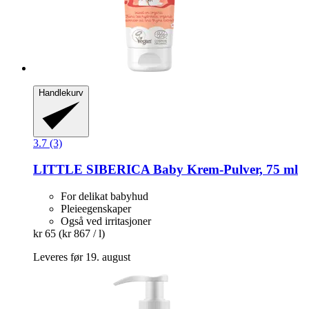
Handlekurv
3.7 (3)
LITTLE SIBERICA
Baby Krem-​Pulver, 75 ml
For delikat babyhud
Pleieegenskaper
Også ved irritasjoner
kr 65
(kr 867 / l)
Leveres før 19. august