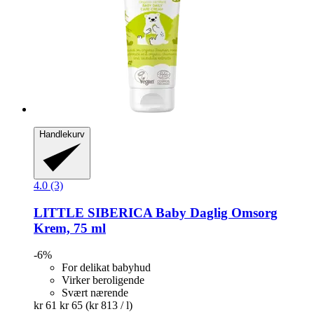
Handlekurv
4.0 (3)
LITTLE SIBERICA
Baby Daglig Omsorg
Krem, 75 ml
-6%
For delikat babyhud
Virker beroligende
Svært nærende
kr 61
kr 65
(kr 813 / l)