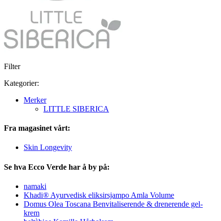
Filter
Kategorier:
Merker
LITTLE SIBERICA
Fra magasinet vårt:
Skin Longevity
Se hva Ecco Verde har å by på:
namaki
Khadi® Ayurvedisk eliksirsjampo Amla Volume
Domus Olea Toscana Benvitaliserende & drenerende gel-
krem