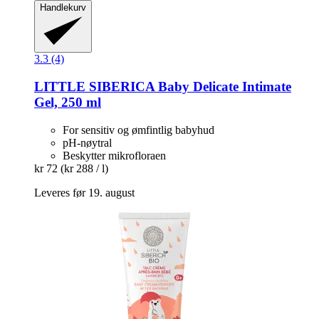
Handlekurv
3.3 (4)
LITTLE SIBERICA
Baby Delicate Intimate
Gel, 250 ml
For sensitiv og ømfintlig babyhud
pH-nøytral
Beskytter mikrofloraen
kr 72
(kr 288 / l)
Leveres før 19. august