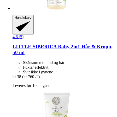
Handlekurv
4.6 (5)
LITTLE SIBERICA
Baby 2in1 Hår & Kropp,
50 ml
Skånsom mot hud og hår
Fukter effektivt
Svir ikke i øynene
kr 38
(kr 760 / l)
Leveres før 19. august