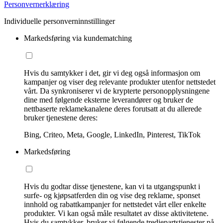
Personvernerklæring
Individuelle personverninnstillinger
Markedsføring via kundematching
Hvis du samtykker i det, gir vi deg også informasjon om
kampanjer og viser deg relevante produkter utenfor nettstedet
vårt. Da synkroniserer vi de krypterte personopplysningene
dine med følgende eksterne leverandører og bruker de
nettbaserte reklamekanalene deres forutsatt at du allerede
bruker tjenestene deres:
Bing, Criteo, Meta, Google, LinkedIn, Pinterest, TikTok
Markedsføring
Hvis du godtar disse tjenestene, kan vi ta utgangspunkt i
surfe- og kjøpsatferden din og vise deg reklame, sponset
innhold og rabattkampanjer for nettstedet vårt eller enkelte
produkter. Vi kan også måle resultatet av disse aktivitetene.
Hvis du samtykker, bruker vi følgende tredjepartstjenester på