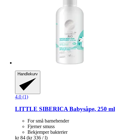
Handlekurv
4.0 (1)
LITTLE SIBERICA
Babysåpe, 250 ml
For små barnehender
Fjerner smuss
Bekjemper bakterier
kr 84
(kr 336 / l)