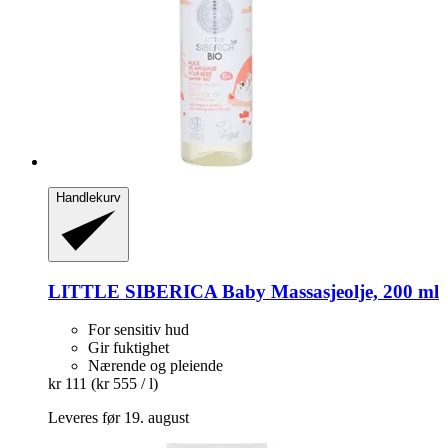
Handlekurv
LITTLE SIBERICA
Baby Massasjeolje, 200 ml
For sensitiv hud
Gir fuktighet
Nærende og pleiende
kr 111
(kr 555 / l)
Leveres før 19. august