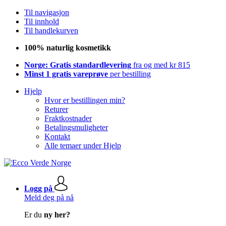
Til navigasjon
Til innhold
Til handlekurven
100% naturlig kosmetikk
Norge: Gratis standardlevering
fra og med kr 815
Minst 1 gratis vareprøve
per bestilling
Hjelp
Hvor er bestillingen min?
Returer
Fraktkostnader
Betalingsmuligheter
Kontakt
Alle temaer under Hjelp
Logg på
Meld deg på nå
Er du
ny her?