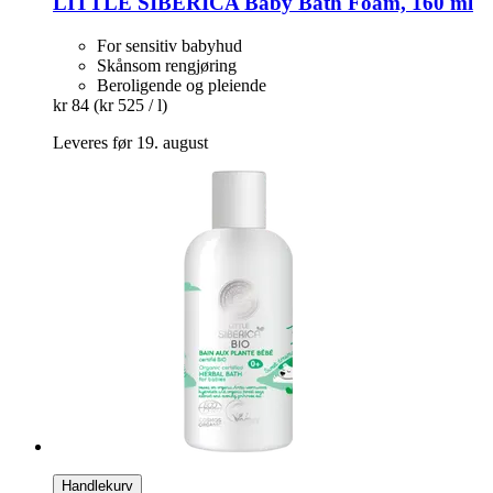
LITTLE SIBERICA
Baby Bath Foam, 160 ml
For sensitiv babyhud
Skånsom rengjøring
Beroligende og pleiende
kr 84
(kr 525 / l)
Leveres før 19. august
Handlekurv