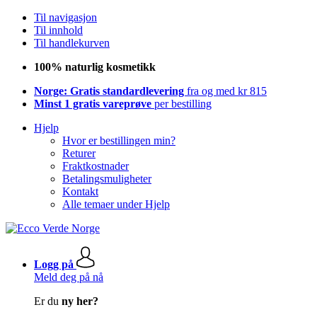
Til navigasjon
Til innhold
Til handlekurven
100% naturlig kosmetikk
Norge: Gratis standardlevering
fra og med kr 815
Minst 1 gratis vareprøve
per bestilling
Hjelp
Hvor er bestillingen min?
Returer
Fraktkostnader
Betalingsmuligheter
Kontakt
Alle temaer under Hjelp
Logg på
Meld deg på nå
Er du
ny her?