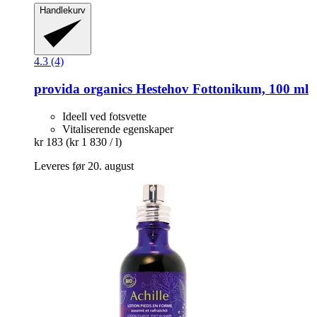
Handlekurv
4.3 (4)
provida organics
Hestehov Fottonikum, 100 ml
Ideell ved fotsvette
Vitaliserende egenskaper
kr 183
(kr 1 830 / l)
Leveres før 20. august