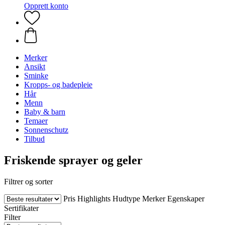
Opprett konto
Merker
Ansikt
Sminke
Kropps- og badepleie
Hår
Menn
Baby & barn
Temaer
Sonnenschutz
Tilbud
Friskende sprayer og geler
Filtrer og sorter
Pris
Highlights
Hudtype
Merker
Egenskaper
Sertifikater
Filter