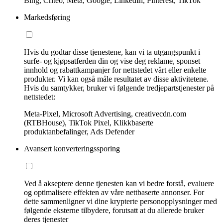
Bing, Criteo, Meta, Google, LinkedIn, Pinterest, TikTok
Markedsføring
Hvis du godtar disse tjenestene, kan vi ta utgangspunkt i
surfe- og kjøpsatferden din og vise deg reklame, sponset
innhold og rabattkampanjer for nettstedet vårt eller enkelte
produkter. Vi kan også måle resultatet av disse aktivitetene.
Hvis du samtykker, bruker vi følgende tredjepartstjenester på
nettstedet:
Meta-Pixel, Microsoft Advertising, creativecdn.com
(RTBHouse), TikTok Pixel, Klikkbaserte
produktanbefalinger, Ads Defender
Avansert konverteringssporing
Ved å akseptere denne tjenesten kan vi bedre forstå, evaluere
og optimalisere effekten av våre nettbaserte annonser. For
dette sammenligner vi dine krypterte personopplysninger med
følgende eksterne tilbydere, forutsatt at du allerede bruker
deres tjenester