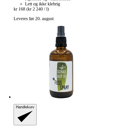
Lett og ikke klebrig
kr 168
(kr 2 240 / l)
Leveres før 20. august
Handlekurv