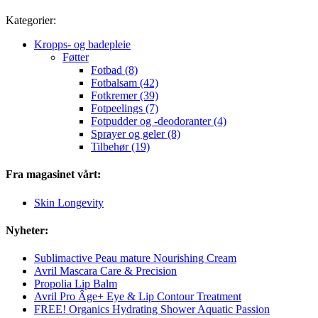
Kategorier:
Kropps- og badepleie
Føtter
Fotbad (8)
Fotbalsam (42)
Fotkremer (39)
Fotpeelings (7)
Fotpudder og -deodoranter (4)
Sprayer og geler (8)
Tilbehør (19)
Fra magasinet vårt:
Skin Longevity
Nyheter:
Sublimactive Peau mature Nourishing Cream
Avril Mascara Care & Precision
Propolia Lip Balm
Avril Pro Âge+ Eye & Lip Contour Treatment
FREE! Organics Hydrating Shower Aquatic Passion