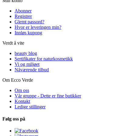
Min konto
Abonner
Registrer
Glemt passord?
Hvor er leveringen min?
Innløs kupong
Verdt å vite
beauty blog
Sertifikater for naturkosmetikk
Vi og miljøet
Nåværende tilbud
Om Ecco Verde
Om oss
Vår gruppe - Dette er fine butikker
Kontakt
Ledige stillinger
Følg oss på