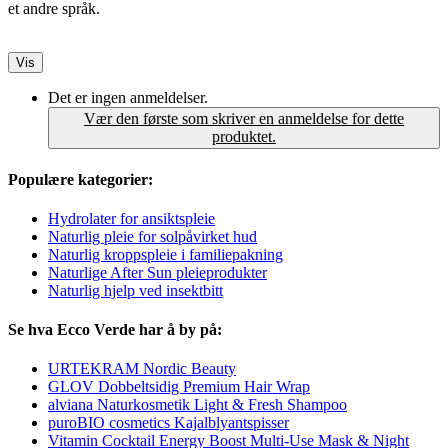
et andre språk.
Vis
Det er ingen anmeldelser.
Vær den første som skriver en anmeldelse for dette
produktet.
Populære kategorier:
Hydrolater for ansiktspleie
Naturlig pleie for solpåvirket hud
Naturlig kroppspleie i familiepakning
Naturlige After Sun pleieprodukter
Naturlig hjelp ved insektbitt
Se hva Ecco Verde har å by på:
URTEKRAM Nordic Beauty
GLOV Dobbeltsidig Premium Hair Wrap
alviana Naturkosmetik Light & Fresh Shampoo
puroBIO cosmetics Kajalblyantspisser
Vitamin Cocktail Energy Boost Multi-Use Mask & Night