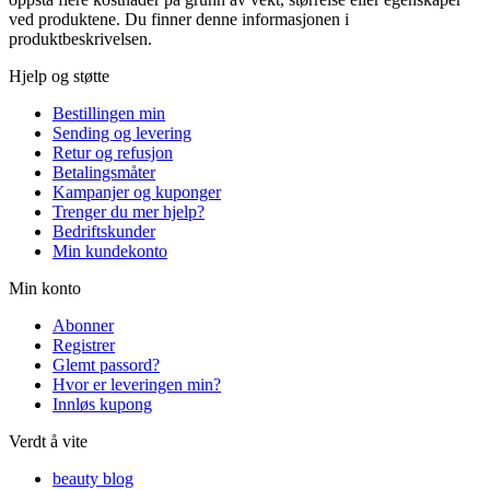
ved produktene. Du finner denne informasjonen i
produktbeskrivelsen.
Hjelp og støtte
Bestillingen min
Sending og levering
Retur og refusjon
Betalingsmåter
Kampanjer og kuponger
Trenger du mer hjelp?
Bedriftskunder
Min kundekonto
Min konto
Abonner
Registrer
Glemt passord?
Hvor er leveringen min?
Innløs kupong
Verdt å vite
beauty blog