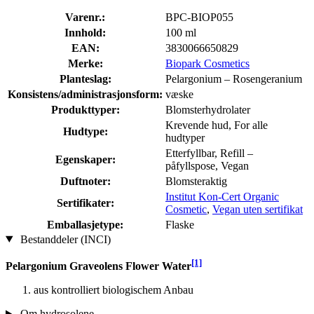
Varenr.:
BPC-BIOP055
Innhold:
100 ml
EAN:
3830066650829
Merke:
Biopark Cosmetics
Planteslag:
Pelargonium – Rosengeranium
Konsistens/administrasjonsform:
væske
Produkttyper:
Blomsterhydrolater
Krevende hud, For alle
Hudtype:
hudtyper
Etterfyllbar, Refill –
Egenskaper:
påfyllspose, Vegan
Duftnoter:
Blomsteraktig
Institut Kon-Cert Organic
Sertifikater:
Cosmetic
,
Vegan uten sertifikat
Emballasjetype:
Flaske
Bestanddeler (INCI)
[1]
Pelargonium Graveolens Flower Water
aus kontrolliert biologischem Anbau
Om hydrosolene