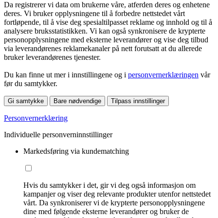
Da registrerer vi data om brukerne våre, atferden deres og enhetene
deres. Vi bruker opplysningene til å forbedre nettstedet vårt
fortløpende, til å vise deg spesialtilpasset reklame og innhold og til å
analysere bruksstatistikken. Vi kan også synkronisere de krypterte
personopplysningene med eksterne leverandører og vise deg tilbud
via leverandørenes reklamekanaler på nett forutsatt at du allerede
bruker leverandørenes tjenester.
Du kan finne ut mer i innstillingene og i
personvernerklæringen
vår
før du samtykker.
Gi samtykke
Bare nødvendige
Tilpass innstillinger
Personvernerklæring
Individuelle personverninnstillinger
Markedsføring via kundematching
Hvis du samtykker i det, gir vi deg også informasjon om
kampanjer og viser deg relevante produkter utenfor nettstedet
vårt. Da synkroniserer vi de krypterte personopplysningene
dine med følgende eksterne leverandører og bruker de