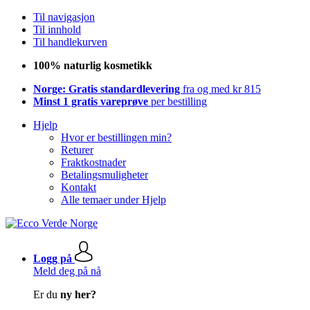
Til navigasjon
Til innhold
Til handlekurven
100% naturlig kosmetikk
Norge: Gratis standardlevering
fra og med kr 815
Minst 1 gratis vareprøve
per bestilling
Hjelp
Hvor er bestillingen min?
Returer
Fraktkostnader
Betalingsmuligheter
Kontakt
Alle temaer under Hjelp
Logg på
Meld deg på nå
Er du
ny her?