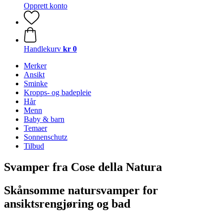
Opprett konto
Handlekurv
kr 0
Merker
Ansikt
Sminke
Kropps- og badepleie
Hår
Menn
Baby & barn
Temaer
Sonnenschutz
Tilbud
Svamper fra Cose della Natura
Skånsomme natursvamper for
ansiktsrengjøring og bad