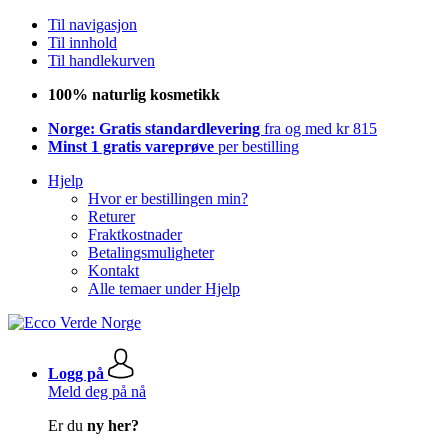
Til navigasjon
Til innhold
Til handlekurven
100% naturlig kosmetikk
Norge: Gratis standardlevering
fra og med kr 815
Minst 1 gratis vareprøve
per bestilling
Hjelp
Hvor er bestillingen min?
Returer
Fraktkostnader
Betalingsmuligheter
Kontakt
Alle temaer under Hjelp
Logg på
Meld deg på nå
Er du
ny her?