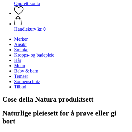
Opprett konto
Handlekurv
kr 0
Merker
Ansikt
Sminke
Kropps- og badepleie
Hår
Menn
Baby & barn
Temaer
Sonnenschutz
Tilbud
Cose della Natura produktsett
Naturlige pleiesett for å prøve eller gi
bort