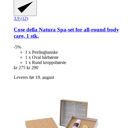
3.9 (12)
Cose della Natura
Spa-​set for all-​round body
care, 1 stk.
-5%
1 x Peelinghanske
1 x Oval hårbørste
1 x Rund kroppsbørste
kr 275
kr 290
Leveres før 19. august