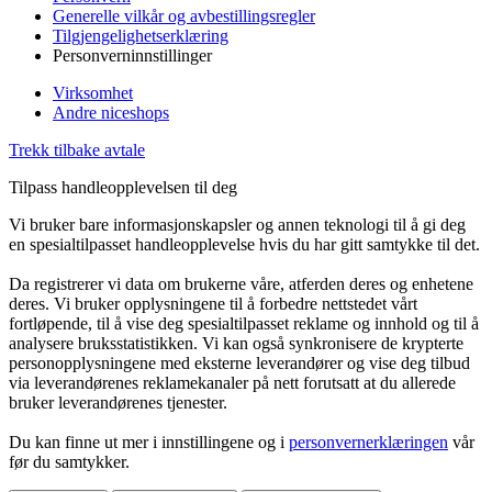
Generelle vilkår og avbestillingsregler
Tilgjengelighetserklæring
Personverninnstillinger
Virksomhet
Andre niceshops
Trekk tilbake avtale
Tilpass handleopplevelsen til deg
Vi bruker bare informasjonskapsler og annen teknologi til å gi deg
en spesialtilpasset handleopplevelse hvis du har gitt samtykke til det.
Da registrerer vi data om brukerne våre, atferden deres og enhetene
deres. Vi bruker opplysningene til å forbedre nettstedet vårt
fortløpende, til å vise deg spesialtilpasset reklame og innhold og til å
analysere bruksstatistikken. Vi kan også synkronisere de krypterte
personopplysningene med eksterne leverandører og vise deg tilbud
via leverandørenes reklamekanaler på nett forutsatt at du allerede
bruker leverandørenes tjenester.
Du kan finne ut mer i innstillingene og i
personvernerklæringen
vår
før du samtykker.