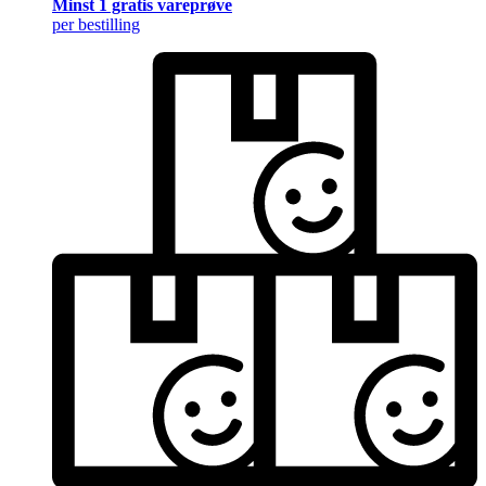
Minst 1 gratis vareprøve
per bestilling