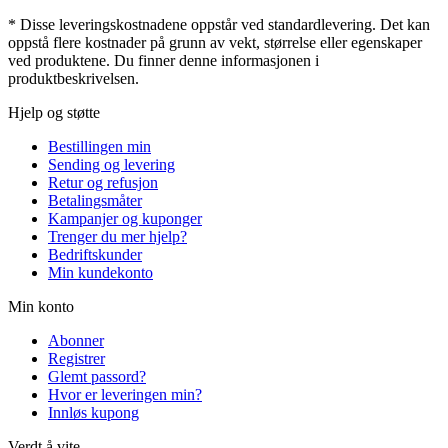
* Disse leveringskostnadene oppstår ved standardlevering. Det kan
oppstå flere kostnader på grunn av vekt, størrelse eller egenskaper
ved produktene. Du finner denne informasjonen i
produktbeskrivelsen.
Hjelp og støtte
Bestillingen min
Sending og levering
Retur og refusjon
Betalingsmåter
Kampanjer og kuponger
Trenger du mer hjelp?
Bedriftskunder
Min kundekonto
Min konto
Abonner
Registrer
Glemt passord?
Hvor er leveringen min?
Innløs kupong
Verdt å vite