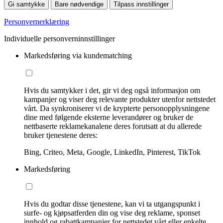
Gi samtykke
Bare nødvendige
Tilpass innstillinger
Personvernerklæring
Individuelle personverninnstillinger
Markedsføring via kundematching
Hvis du samtykker i det, gir vi deg også informasjon om
kampanjer og viser deg relevante produkter utenfor nettstedet
vårt. Da synkroniserer vi de krypterte personopplysningene
dine med følgende eksterne leverandører og bruker de
nettbaserte reklamekanalene deres forutsatt at du allerede
bruker tjenestene deres:
Bing, Criteo, Meta, Google, LinkedIn, Pinterest, TikTok
Markedsføring
Hvis du godtar disse tjenestene, kan vi ta utgangspunkt i
surfe- og kjøpsatferden din og vise deg reklame, sponset
innhold og rabattkampanjer for nettstedet vårt eller enkelte