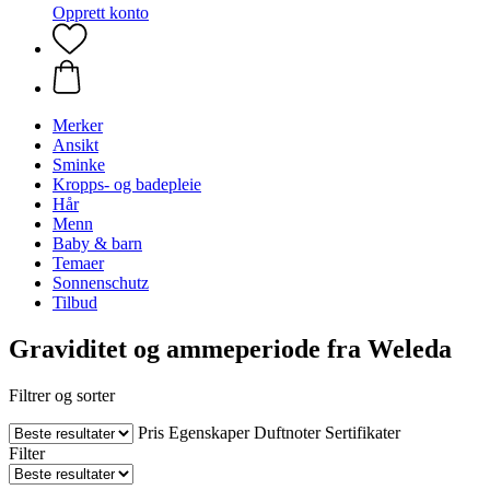
Opprett konto
Merker
Ansikt
Sminke
Kropps- og badepleie
Hår
Menn
Baby & barn
Temaer
Sonnenschutz
Tilbud
Graviditet og ammeperiode fra Weleda
Filtrer og sorter
Pris
Egenskaper
Duftnoter
Sertifikater
Filter