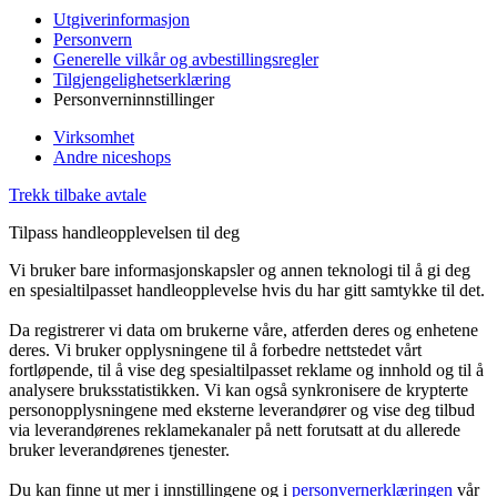
Utgiverinformasjon
Personvern
Generelle vilkår og avbestillingsregler
Tilgjengelighetserklæring
Personverninnstillinger
Virksomhet
Andre niceshops
Trekk tilbake avtale
Tilpass handleopplevelsen til deg
Vi bruker bare informasjonskapsler og annen teknologi til å gi deg
en spesialtilpasset handleopplevelse hvis du har gitt samtykke til det.
Da registrerer vi data om brukerne våre, atferden deres og enhetene
deres. Vi bruker opplysningene til å forbedre nettstedet vårt
fortløpende, til å vise deg spesialtilpasset reklame og innhold og til å
analysere bruksstatistikken. Vi kan også synkronisere de krypterte
personopplysningene med eksterne leverandører og vise deg tilbud
via leverandørenes reklamekanaler på nett forutsatt at du allerede
bruker leverandørenes tjenester.
Du kan finne ut mer i innstillingene og i
personvernerklæringen
vår