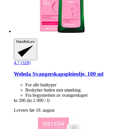
Handlekurv
4.7 (328)
Weleda
Svangerskapspleieolje, 100 ml
For alle hudtyper
Beskytter huden mot uttørking
Fra begynnelsen av svangerskapet
kr 200
(kr 2 000 / l)
Leveres før 19. august