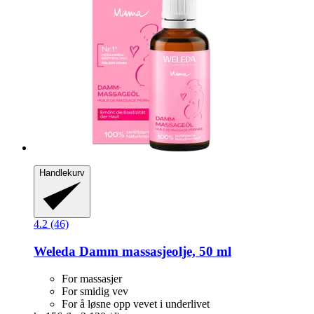
Handlekurv
4.2 (46)
Weleda
Damm massasjeolje, 50 ml
For massasjer
For smidig vev
For å løsne opp vevet i underlivet