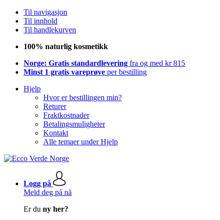
Til navigasjon
Til innhold
Til handlekurven
100% naturlig kosmetikk
Norge: Gratis standardlevering
fra og med kr 815
Minst 1 gratis vareprøve
per bestilling
Hjelp
Hvor er bestillingen min?
Returer
Fraktkostnader
Betalingsmuligheter
Kontakt
Alle temaer under Hjelp
Logg på
Meld deg på nå
Er du
ny her?