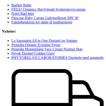
Badger Balm
FREE! Organics Høytytende hyaluronsyre-serum
Najel Rød leire
Fitocose Baby Carota Gulrotsolkrem SPF 30
Fuktighetskrem for støtte til hudbarrieren
Nyheter:
La Saponaria All in One Dusjgel og Sjampo
Propolia Organic Evening Syrup
Propolia Moisturising Face Cream Normal Skin
Niyok Dusjgel Golden Glow
PHYTORELAX LABORATORIES Dusjgele med arganolje