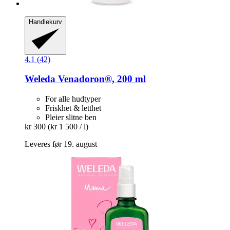
Handlekurv
4.1 (42)
Weleda
Venadoron®, 200 ml
For alle hudtyper
Friskhet & letthet
Pleier slitne ben
kr 300
(kr 1 500 / l)
Leveres før 19. august