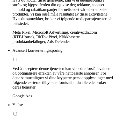
Hvis du godtar disse tjenestene, kan vi ta utgangspunkt i
surfe- og kjøpsatferden din og vise deg reklame, sponset
innhold og rabattkampanjer for nettstedet vårt eller enkelte
produkter. Vi kan også måle resultatet av disse aktivitetene.
Hvis du samtykker, bruker vi følgende tredjepartstjenester på
nettstedet:
Meta-Pixel, Microsoft Advertising, creativecdn.com
(RTBHouse), TikTok Pixel, Klikkbaserte
produktanbefalinger, Ads Defender
Avansert konverteringssporing
Ved å akseptere denne tjenesten kan vi bedre forstå, evaluere
og optimalisere effekten av våre nettbaserte annonser. For
dette sammenligner vi dine krypterte personopplysninger med
følgende eksterne tilbydere, forutsatt at du allerede bruker
deres tjenester
Google Ads
Ytelse