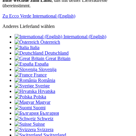
Bitte wechsle zum Land
, das mit deiner Lieferadresse
übereinstimmt.
Zu Ecco Verde International (English)
Anderes Lieferland wählen
International (English)
Österreich
Italia
Deutschland
Great Britain
España
Slovenija
France
România
Sverige
Hrvatska
Polska
Magyar
Suomi
България
Schweiz
Suisse
Svizzera
Switzerland