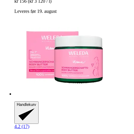
kr 156
(kr 3 120 / l)
Leveres før 19. august
Handlekurv
4.2 (17)