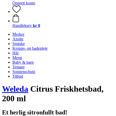
Opprett konto
Handlekurv
kr 0
Merker
Ansikt
Sminke
Kropps- og badepleie
Hår
Menn
Baby & barn
Temaer
Sonnenschutz
Tilbud
Weleda
Citrus Friskhetsbad,
200 ml
Et herlig sitronfullt bad!