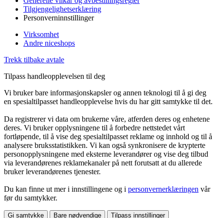
Generelle vilkår og avbestillingsregler
Tilgjengelighetserklæring
Personverninnstillinger
Virksomhet
Andre niceshops
Trekk tilbake avtale
Tilpass handleopplevelsen til deg
Vi bruker bare informasjonskapsler og annen teknologi til å gi deg
en spesialtilpasset handleopplevelse hvis du har gitt samtykke til det.
Da registrerer vi data om brukerne våre, atferden deres og enhetene
deres. Vi bruker opplysningene til å forbedre nettstedet vårt
fortløpende, til å vise deg spesialtilpasset reklame og innhold og til å
analysere bruksstatistikken. Vi kan også synkronisere de krypterte
personopplysningene med eksterne leverandører og vise deg tilbud
via leverandørenes reklamekanaler på nett forutsatt at du allerede
bruker leverandørenes tjenester.
Du kan finne ut mer i innstillingene og i
personvernerklæringen
vår
før du samtykker.
Gi samtykke
Bare nødvendige
Tilpass innstillinger