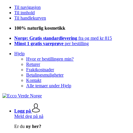
Til navigasjon
Til innhold
Til handlekurven
100% naturlig kosmetikk
Norge: Gratis standardlevering
fra og med kr 815
Minst 1 gratis vareprøve
per bestilling
Hjelp
Hvor er bestillingen min?
Returer
Fraktkostnader
Betalingsmuligheter
Kontakt
Alle temaer under Hjelp
Logg på
Meld deg på nå
Er du
ny her?