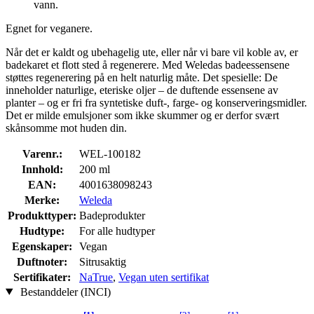
vann.
Egnet for veganere.
Når det er kaldt og ubehagelig ute, eller når vi bare vil koble av, er
badekaret et flott sted å regenerere. Med Weledas badeessensene
støttes regenerering på en helt naturlig måte. Det spesielle: De
inneholder naturlige, eteriske oljer – de duftende essensene av
planter – og er fri fra syntetiske duft-, farge- og konserveringsmidler.
Det er milde emulsjoner som ikke skummer og er derfor svært
skånsomme mot huden din.
Varenr.:
WEL-100182
Innhold:
200 ml
EAN:
4001638098243
Merke:
Weleda
Produkttyper:
Badeprodukter
Hudtype:
For alle hudtyper
Egenskaper:
Vegan
Duftnoter:
Sitrusaktig
Sertifikater:
NaTrue
,
Vegan uten sertifikat
Bestanddeler (INCI)