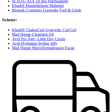
SCHAU AUF Di Bio Patchouliolje
Khadi® Plantehårfarge Mahogni
Biopark Cosmetics Gaveeske Fred & Glede
Nyheter:
Khadi® ChakraCurl Ayurvedic Curl Gel
Mad Hippie Cleansing Oil
Avril Pro Âge+ Light Day Cream
Avril Hydrating Styling Jelly
Mad Hippie MicroDermabrasion Facial