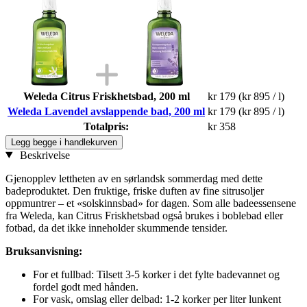
Weleda Citrus Friskhetsbad, 200 ml
kr 179
(kr 895 / l)
Weleda Lavendel avslappende bad, 200 ml
kr 179
(kr 895 / l)
Totalpris:
kr 358
Legg begge i handlekurven
Beskrivelse
Gjenopplev lettheten av en sørlandsk sommerdag med dette
badeproduktet. Den fruktige, friske duften av fine sitrusoljer
oppmuntrer – et «solskinnsbad» for dagen. Som alle badeessensene
fra Weleda, kan Citrus Friskhetsbad også brukes i boblebad eller
fotbad, da det ikke inneholder skummende tensider.
Bruksanvisning:
For et fullbad: Tilsett 3-5 korker i det fylte badevannet og
fordel godt med hånden.
For vask, omslag eller delbad: 1-2 korker per liter lunkent