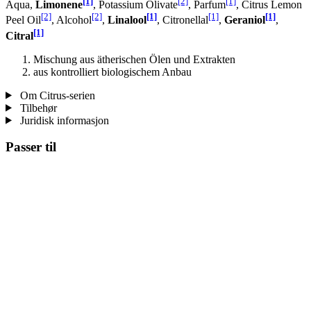
[1]
[2]
[1]
Aqua,
Limonene
, Potassium Olivate
, Parfum
, Citrus Lemon
[2]
[2]
[1]
[1]
[1]
Peel Oil
, Alcohol
,
Linalool
, Citronellal
,
Geraniol
,
[1]
Citral
Mischung aus ätherischen Ölen und Extrakten
aus kontrolliert biologischem Anbau
Om Citrus-serien
Tilbehør
Juridisk informasjon
Passer til