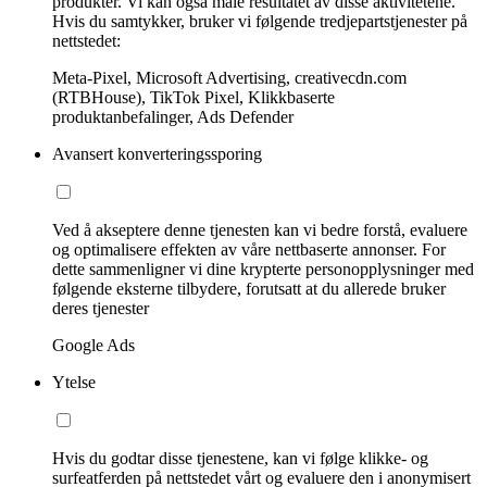
produkter. Vi kan også måle resultatet av disse aktivitetene.
Hvis du samtykker, bruker vi følgende tredjepartstjenester på
nettstedet:
Meta-Pixel, Microsoft Advertising, creativecdn.com
(RTBHouse), TikTok Pixel, Klikkbaserte
produktanbefalinger, Ads Defender
Avansert konverteringssporing
Ved å akseptere denne tjenesten kan vi bedre forstå, evaluere
og optimalisere effekten av våre nettbaserte annonser. For
dette sammenligner vi dine krypterte personopplysninger med
følgende eksterne tilbydere, forutsatt at du allerede bruker
deres tjenester
Google Ads
Ytelse
Hvis du godtar disse tjenestene, kan vi følge klikke- og
surfeatferden på nettstedet vårt og evaluere den i anonymisert