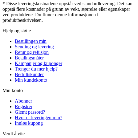
* Disse leveringskostnadene oppstår ved standardlevering. Det kan
oppstå flere kostnader på grunn av vekt, størrelse eller egenskaper
ved produktene. Du finner denne informasjonen i
produktbeskrivelsen.
Hjelp og støtte
Bestillingen min
Sending og levering
Retur og refusjon
Betalingsmåter
Kampanjer og kuponger
Trenger du mer hjelp?
Bedriftskunder
Min kundekonto
Min konto
Abonner
Registrer
Glemt passord?
Hvor er leveringen min?
Innløs kupong
Verdt å vite