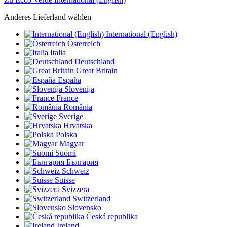
Anderes Lieferland wählen
International (English)
Österreich
Italia
Deutschland
Great Britain
España
Slovenija
France
România
Sverige
Hrvatska
Polska
Magyar
Suomi
България
Schweiz
Suisse
Svizzera
Switzerland
Slovensko
Česká republika
Ireland