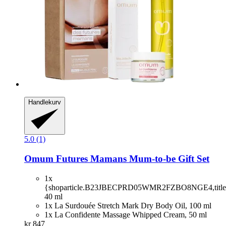
Handlekurv
5.0 (1)
Omum
Futures Mamans Mum-​to-​be Gift Set
1x
{shoparticle.B23JBECPRD05WMR2FZBO8NGE4,title
40 ml
1x La Surdouée Stretch Mark Dry Body Oil, 100 ml
1x La Confidente Massage Whipped Cream, 50 ml
kr 847