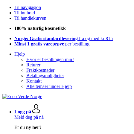
Til navigasjon
Til innhold
Til handlekurven
100% naturlig kosmetikk
Norge: Gratis standardlevering
fra og med kr 815
Minst 1 gratis vareprøve
per bestilling
Hjelp
Hvor er bestillingen min?
Returer
Fraktkostnader
Betalingsmuligheter
Kontakt
Alle temaer under Hjelp
Logg på
Meld deg på nå
Er du
ny her?