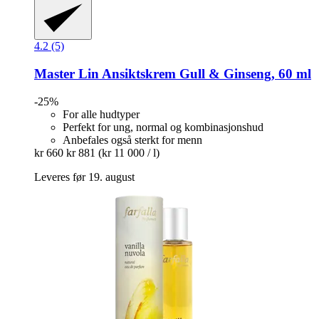
4.2 (5)
Master Lin
Ansiktskrem Gull & Ginseng, 60 ml
-25%
For alle hudtyper
Perfekt for ung, normal og kombinasjonshud
Anbefales også sterkt for menn
kr 660
kr 881
(kr 11 000 / l)
Leveres før 19. august