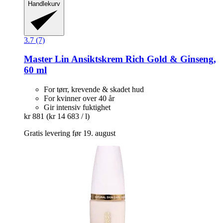
Handlekurv
3.7 (7)
Master Lin
Ansiktskrem Rich Gold & Ginseng,
60 ml
For tørr, krevende & skadet hud
For kvinner over 40 år
Gir intensiv fuktighet
kr 881
(kr 14 683 / l)
Gratis levering før 19. august