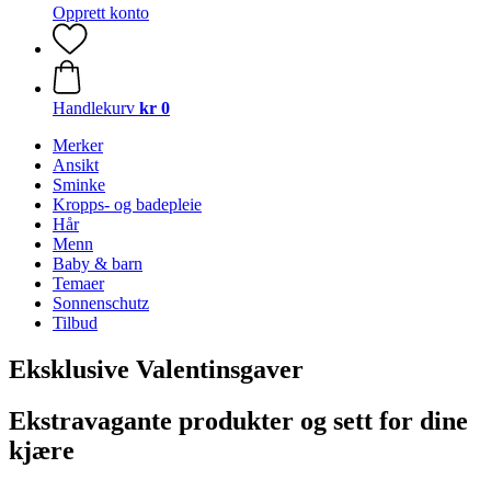
Opprett konto
Handlekurv
kr 0
Merker
Ansikt
Sminke
Kropps- og badepleie
Hår
Menn
Baby & barn
Temaer
Sonnenschutz
Tilbud
Eksklusive Valentinsgaver
Ekstravagante produkter og sett for dine
kjære