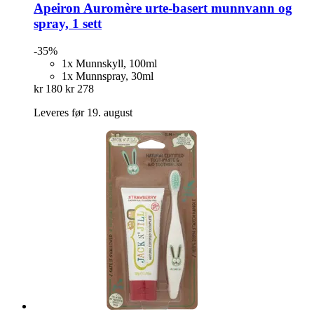
Apeiron
Auromère urte-​basert munnvann og
spray, 1 sett
-35%
1x Munnskyll, 100ml
1x Munnspray, 30ml
kr 180
kr 278
Leveres før 19. august