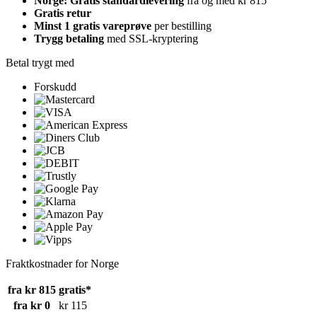
Norge: Gratis standardlevering
fra og med kr 815
Gratis retur
Minst 1 gratis vareprøve
per bestilling
Trygg betaling
med SSL-kryptering
Betal trygt med
Forskudd
Fraktkostnader for Norge
fra kr 815
gratis*
fra kr 0
kr 115