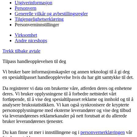
Utgiverinformasjon
Personvern
Generelle vilkår og avbestillingsregler
Tilgjengelighetserklæring
Personverninnstillinger
Virksomhet
Andre niceshops
Trekk tilbake avtale
Tilpass handleopplevelsen til deg
Vi bruker bare informasjonskapsler og annen teknologi til å gi deg
en spesialtilpasset handleopplevelse hvis du har gitt samtykke til det.
Da registrerer vi data om brukerne våre, atferden deres og enhetene
deres. Vi bruker opplysningene til å forbedre nettstedet vårt
fortløpende, til å vise deg spesialtilpasset reklame og innhold og til å
analysere bruksstatistikken. Vi kan også synkronisere de krypterte
personopplysningene med eksterne leverandører og vise deg tilbud
via leverandørenes reklamekanaler på nett forutsatt at du allerede
bruker leverandørenes tjenester.
Du kan finne ut mer i innstillingene og i
personvernerklæringen
vår