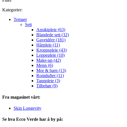
Filter
Kategorier:
Temaer
Sett
Ansiktpleie (63)
Blandede sett (32)
Gaveidéer (181)
Hårpleie (11)
Kroppspleie (43)
Leppepleie (10)
Make-up (42)
Menn (6)
Mor & barn (13)
Romdufter (11)
Tannpleie (3)
Tilbehør (9)
Fra magasinet vårt:
Skin Longevity
Se hva Ecco Verde har å by på: