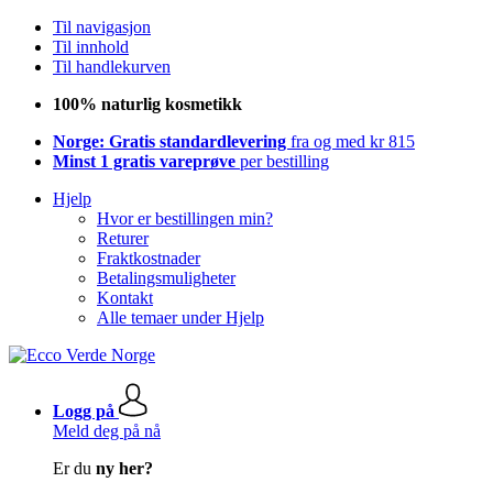
Til navigasjon
Til innhold
Til handlekurven
100% naturlig kosmetikk
Norge: Gratis standardlevering
fra og med kr 815
Minst 1 gratis vareprøve
per bestilling
Hjelp
Hvor er bestillingen min?
Returer
Fraktkostnader
Betalingsmuligheter
Kontakt
Alle temaer under Hjelp
Logg på
Meld deg på nå
Er du
ny her?