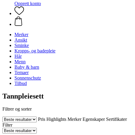
Opprett konto
Merker
Ansikt
Sminke
Kropps- og badepleie
Hår
Menn
Baby & barn
Temaer
Sonnenschutz
Tilbud
Tannpleiesett
Filtrer og sorter
Pris
Highlights
Merker
Egenskaper
Sertifikater
Filter