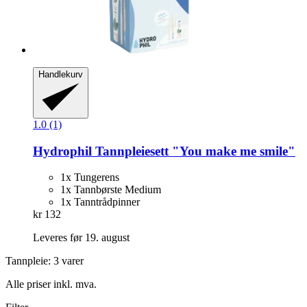
Handlekurv
1.0 (1)
Hydrophil
Tannpleiesett "You make me smile"
1x Tungerens
1x Tannbørste Medium
1x Tanntrådpinner
kr 132
Leveres før 19. august
Tannpleie: 3 varer
Alle priser inkl. mva.