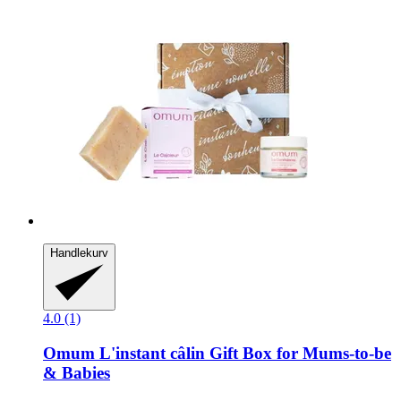
Handlekurv
4.0 (1)
Omum
L'instant câlin Gift Box for Mums-​to-​be
& Babies