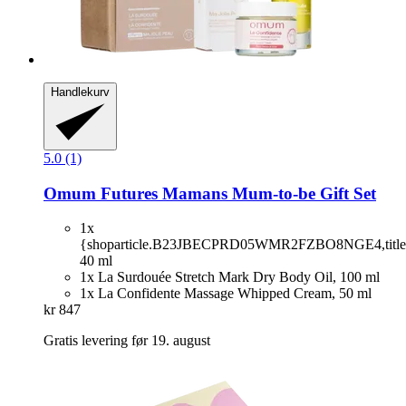
Handlekurv
5.0 (1)
Omum
Futures Mamans Mum-​to-​be Gift Set
1x
{shoparticle.B23JBECPRD05WMR2FZBO8NGE4,title
40 ml
1x La Surdouée Stretch Mark Dry Body Oil, 100 ml
1x La Confidente Massage Whipped Cream, 50 ml
kr 847
Gratis levering før 19. august