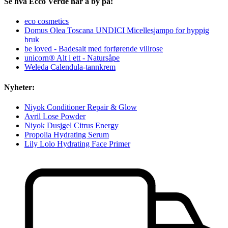
Se hva Ecco Verde har å by på:
eco cosmetics
Domus Olea Toscana UNDICI Micellesjampo for hyppig
bruk
be loved - Badesalt med forførende villrose
unicorn® Alt i ett - Natursåpe
Weleda Calendula-tannkrem
Nyheter:
Niyok Conditioner Repair & Glow
Avril Lose Powder
Niyok Dusjgel Citrus Energy
Propolia Hydrating Serum
Lily Lolo Hydrating Face Primer