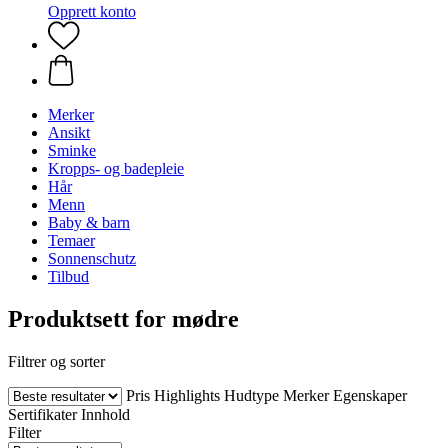
Opprett konto
Merker
Ansikt
Sminke
Kropps- og badepleie
Hår
Menn
Baby & barn
Temaer
Sonnenschutz
Tilbud
Produktsett for mødre
Filtrer og sorter
Pris
Highlights
Hudtype
Merker
Egenskaper
Sertifikater
Innhold
Filter