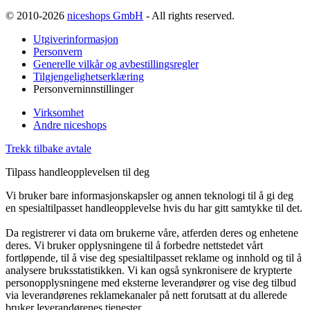
© 2010-2026
niceshops GmbH
- All rights reserved.
Utgiverinformasjon
Personvern
Generelle vilkår og avbestillingsregler
Tilgjengelighetserklæring
Personverninnstillinger
Virksomhet
Andre niceshops
Trekk tilbake avtale
Tilpass handleopplevelsen til deg
Vi bruker bare informasjonskapsler og annen teknologi til å gi deg
en spesialtilpasset handleopplevelse hvis du har gitt samtykke til det.
Da registrerer vi data om brukerne våre, atferden deres og enhetene
deres. Vi bruker opplysningene til å forbedre nettstedet vårt
fortløpende, til å vise deg spesialtilpasset reklame og innhold og til å
analysere bruksstatistikken. Vi kan også synkronisere de krypterte
personopplysningene med eksterne leverandører og vise deg tilbud
via leverandørenes reklamekanaler på nett forutsatt at du allerede
bruker leverandørenes tjenester.