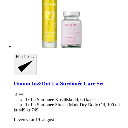
Handlekurv
Omum
In&Out La Surdouée Care Set
-40%
1x La Surdouee Kosttilskudd, 60 kapsler
1x La Surdouée Stretch Mark Dry Body Oil, 100 ml
kr 449
kr 749
Leveres før 19. august