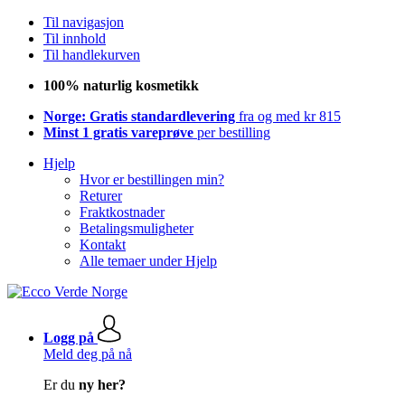
Til navigasjon
Til innhold
Til handlekurven
100% naturlig kosmetikk
Norge: Gratis standardlevering
fra og med kr 815
Minst 1 gratis vareprøve
per bestilling
Hjelp
Hvor er bestillingen min?
Returer
Fraktkostnader
Betalingsmuligheter
Kontakt
Alle temaer under Hjelp
Logg på
Meld deg på nå
Er du
ny her?