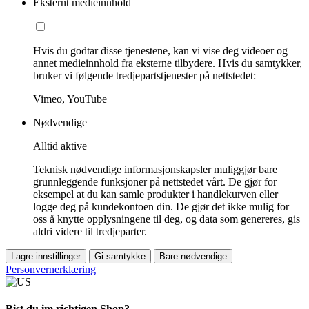
Eksternt medieinnhold
Hvis du godtar disse tjenestene, kan vi vise deg videoer og
annet medieinnhold fra eksterne tilbydere. Hvis du samtykker,
bruker vi følgende tredjepartstjenester på nettstedet:
Vimeo, YouTube
Nødvendige
Alltid aktive
Teknisk nødvendige informasjonskapsler muliggjør bare
grunnleggende funksjoner på nettstedet vårt. De gjør for
eksempel at du kan samle produkter i handlekurven eller
logge deg på kundekontoen din. De gjør det ikke mulig for
oss å knytte opplysningene til deg, og data som genereres, gis
aldri videre til tredjeparter.
Lagre innstillinger
Gi samtykke
Bare nødvendige
Personvernerklæring
Bist du im richtigen Shop?