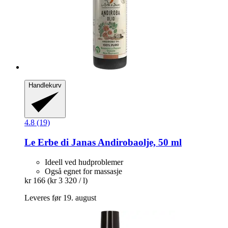
Handlekurv
4.8 (19)
Le Erbe di Janas
Andirobaolje, 50 ml
Ideell ved hudproblemer
Også egnet for massasje
kr 166
(kr 3 320 / l)
Leveres før 19. august