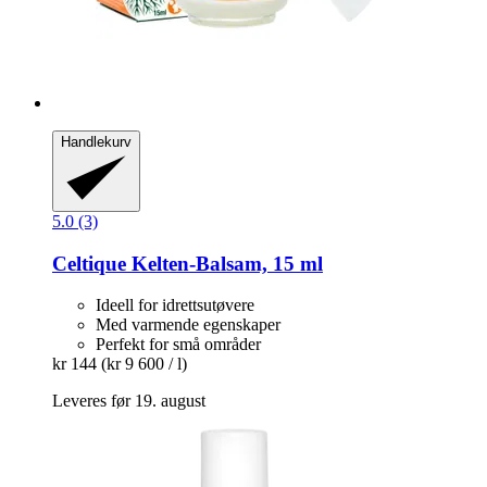
Handlekurv
5.0 (3)
Celtique
Kelten-​Balsam, 15 ml
Ideell for idrettsutøvere
Med varmende egenskaper
Perfekt for små områder
kr 144
(kr 9 600 / l)
Leveres før 19. august