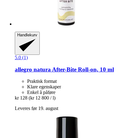
Handlekurv
5.0 (1)
allegro natura
After-​Bite Roll-​on, 10 ml
Praktisk format
Klare egenskaper
Enkel å påføre
kr 128
(kr 12 800 / l)
Leveres før 19. august