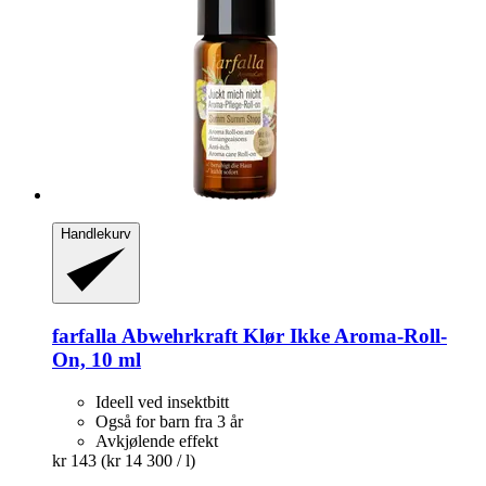
Handlekurv
farfalla
Abwehrkraft Klør Ikke Aroma-​Roll-​
On, 10 ml
Ideell ved insektbitt
Også for barn fra 3 år
Avkjølende effekt
kr 143
(kr 14 300 / l)