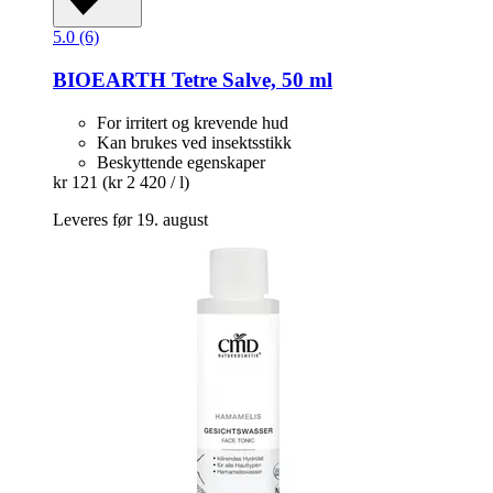
5.0 (6)
BIOEARTH
Tetre Salve, 50 ml
For irritert og krevende hud
Kan brukes ved insektsstikk
Beskyttende egenskaper
kr 121
(kr 2 420 / l)
Leveres før 19. august