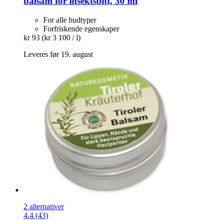
balsam for insektsbitt, 30 ml
For alle hudtyper
Forfriskende egenskaper
kr 93
(kr 3 100 / l)
Leveres før 19. august
2 alternativer
4.4 (43)