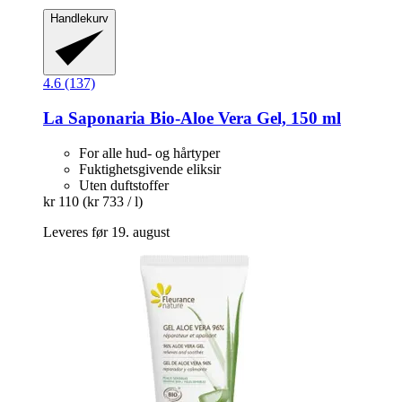
Handlekurv
4.6 (137)
La Saponaria
Bio-​Aloe Vera Gel, 150 ml
For alle hud- og hårtyper
Fuktighetsgivende eliksir
Uten duftstoffer
kr 110
(kr 733 / l)
Leveres før 19. august