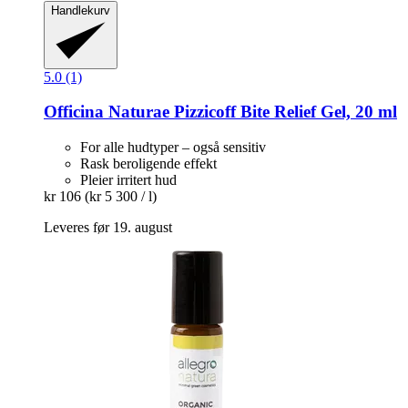
Handlekurv
5.0 (1)
Officina Naturae
Pizzicoff Bite Relief Gel, 20 ml
For alle hudtyper – også sensitiv
Rask beroligende effekt
Pleier irritert hud
kr 106
(kr 5 300 / l)
Leveres før 19. august