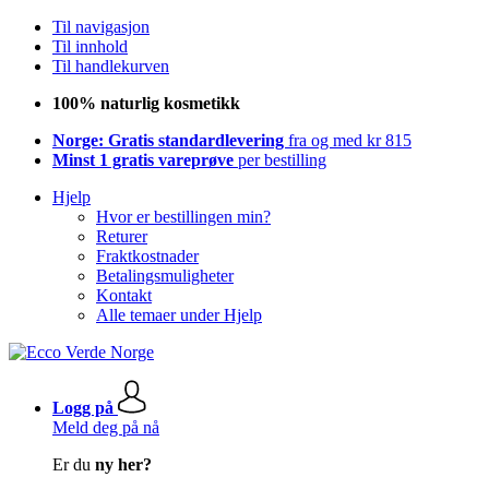
Til navigasjon
Til innhold
Til handlekurven
100% naturlig kosmetikk
Norge: Gratis standardlevering
fra og med kr 815
Minst 1 gratis vareprøve
per bestilling
Hjelp
Hvor er bestillingen min?
Returer
Fraktkostnader
Betalingsmuligheter
Kontakt
Alle temaer under Hjelp
Logg på
Meld deg på nå
Er du
ny her?