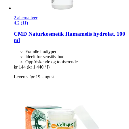
2 alternativer
4.2 (11)
CMD Naturkosmetik
Hamamelis hydrolat, 100
ml
For alle hudtyper
Ideelt for sensitiv hud
Oppfriskende og toniserende
kr 144
(kr 1 440 / l)
Leveres før 19. august