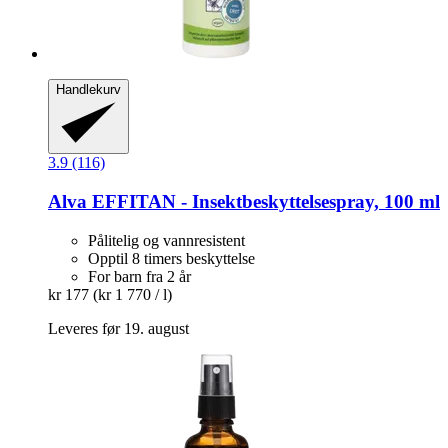
Handlekurv
3.9 (116)
Alva
EFFITAN -​ Insektbeskyttelsespray, 100 ml
Pålitelig og vannresistent
Opptil 8 timers beskyttelse
For barn fra 2 år
kr 177
(kr 1 770 / l)
Leveres før 19. august