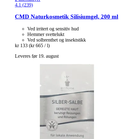
4.1 (239)
CMD Naturkosmetik
Silisiumgel, 200 ml
Ved irritert og sensitiv hud
Hemmer svettelukt
Ved solbrenthet og insektstikk
kr 133
(kr 665 / l)
Leveres før 19. august