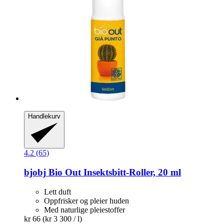
Handlekurv
4.2 (65)
bjobj
Bio Out Insektsbitt-​Roller, 20 ml
Lett duft
Oppfrisker og pleier huden
Med naturlige pleiestoffer
kr 66
(kr 3 300 / l)