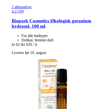
2 alternativer
4.2 (29)
Biopark Cosmetics
Økologisk geranium
hydrosol, 100 ml
For alle hudtyper
Delikat, feminin duft
kr 62
(kr 620 / l)
Leveres før 19. august