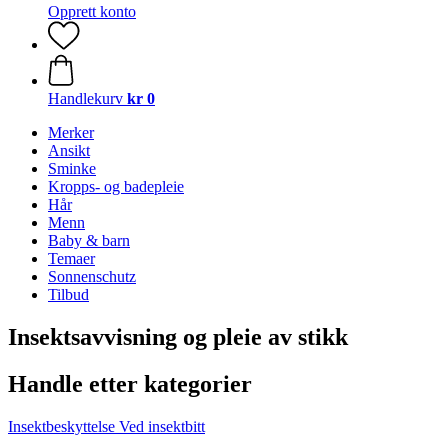
Opprett konto
Handlekurv
kr 0
Merker
Ansikt
Sminke
Kropps- og badepleie
Hår
Menn
Baby & barn
Temaer
Sonnenschutz
Tilbud
Insektsavvisning og pleie av stikk
Handle etter kategorier
Insektbeskyttelse
Ved insektbitt