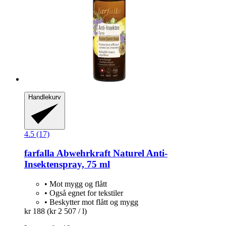
Handlekurv
4.5 (17)
farfalla
Abwehrkraft Naturel Anti-​
Insektenspray, 75 ml
• Mot mygg og flått
• Også egnet for tekstiler
• Beskytter mot flått og mygg
kr 188
(kr 2 507 / l)