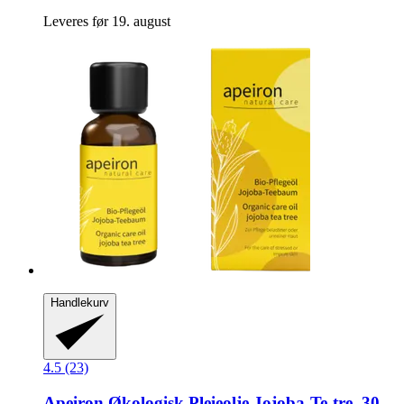
Leveres før 19. august
Handlekurv
4.5 (23)
Apeiron
Økologisk Pleieolje Jojoba-​Te-​tre, 30