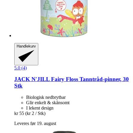
Handlekurv
5.0 (4)
JACK N'JILL
Fairy Floss Tanntråd-​pinner, 30
Stk
Biologisk nedbrytbar
Glir enkelt & skånsomt
I lekent design
kr 55
(kr 2 / Stk)
Leveres før 19. august