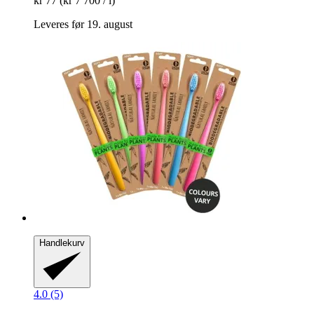
kr 77
(kr 7 700 / l)
Leveres før 19. august
Handlekurv
4.0 (5)