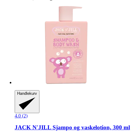
Handlekurv
4.0 (2)
JACK N'JILL
Sjampo og vaskelotion, 300 ml