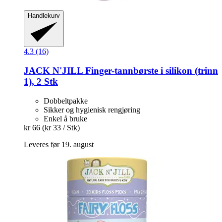
Handlekurv
4.3 (16)
JACK N'JILL
Finger-​tannbørste i silikon (trinn
1), 2 Stk
Dobbeltpakke
Sikker og hygienisk rengjøring
Enkel å bruke
kr 66
(kr 33 / Stk)
Leveres før 19. august