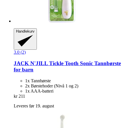
Handlekurv
3.0 (2)
JACK N'JILL
Tickle Tooth Sonic Tannbørste
for barn
1x Tannbørste
2x Børstehoder (Nivå 1 og 2)
1x AAA-batteri
kr 211
Leveres før 19. august