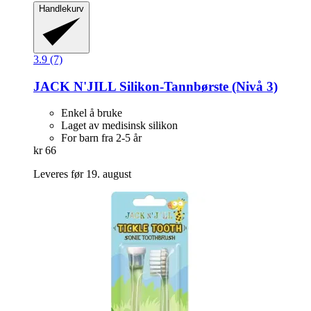
Handlekurv
3.9 (7)
JACK N'JILL
Silikon-​Tannbørste (Nivå 3)
Enkel å bruke
Laget av medisinsk silikon
For barn fra 2-5 år
kr 66
Leveres før 19. august