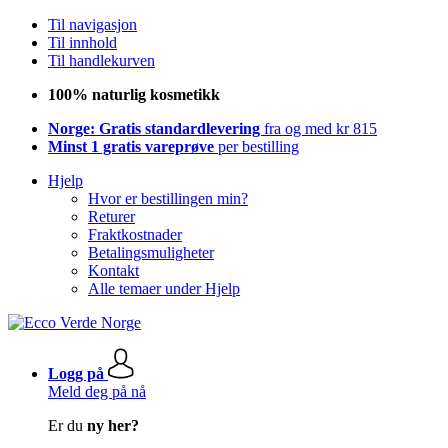
Til navigasjon
Til innhold
Til handlekurven
100% naturlig kosmetikk
Norge: Gratis standardlevering
fra og med kr 815
Minst 1 gratis vareprøve
per bestilling
Hjelp
Hvor er bestillingen min?
Returer
Fraktkostnader
Betalingsmuligheter
Kontakt
Alle temaer under Hjelp
Logg på
Meld deg på nå
Er du
ny her?