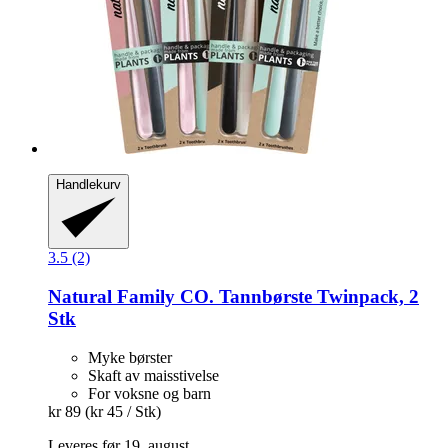
Handlekurv
3.5 (2)
Natural Family CO.
Tannbørste Twinpack, 2
Stk
Myke børster
Skaft av maisstivelse
For voksne og barn
kr 89
(kr 45 / Stk)
Leveres før 19. august