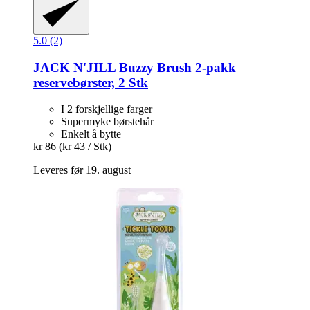
5.0 (2)
JACK N'JILL
Buzzy Brush 2-​pakk
reservebørster, 2 Stk
I 2 forskjellige farger
Supermyke børstehår
Enkelt å bytte
kr 86
(kr 43 / Stk)
Leveres før 19. august