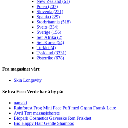
New Zealand (61)
Polen (207)
Slovenia (221)
Spania (229)
Storbritannia (518)
Sveits (334)
Sverige (156)
Sør-Afrika (2)
Sør-Korea (54)
Turkiet (4)
Tyskland (3331)
Østerrike (678)
Fra magasinet vårt:
Skin Longevity
Se hva Ecco Verde har å by på:
namaki
Rainforest Frog Mini Face Puff med Grønn Fransk Leire
Avril Tørr massasjebørste
Biopark Cosmetics Gaveeske Ren Friskhet
Bio Happy Hair Gentle Shampoo