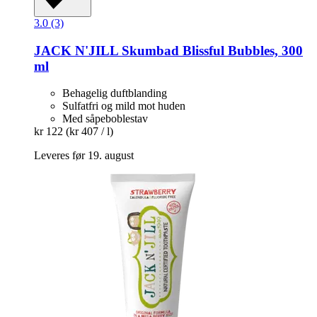
3.0 (3)
JACK N'JILL
Skumbad Blissful Bubbles, 300
ml
Behagelig duftblanding
Sulfatfri og mild mot huden
Med såpeboblestav
kr 122
(kr 407 / l)
Leveres før 19. august