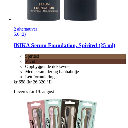
2 alternativer
5.0 (2)
INIKA
Serum Foundation, Spirited (25 ml)
Spirited
Vivid
Oppbyggende dekkevne
Med ceramider og baobabolje
Lett formulering
kr 658
(kr 26 320 / l)
Leveres før 19. august