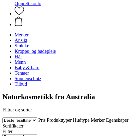
Opprett konto
Merker
Ansikt
Sminke
Kropps- og badepleie
Hår
Menn
Baby & barn
Temaer
Sonnenschutz
Tilbud
Naturkosmetikk fra Australia
Filtrer og sorter
Pris
Produkttyper
Hudtype
Merker
Egenskaper
Sertifikater
Filter