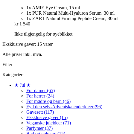
1x AMIE Eye Cream, 15 ml
1x PUR Natural Multi-Hyaluron Serum, 30 ml
1x ZART Natural Firming Peptide Cream, 30 ml
kr 1 540
Ikke tilgjengelig for øyeblikket
Eksklusive gaver: 15 varer
Alle priser inkl. mva.
Filter
Kategorier:
★ Jul ★
For damer (65)
For herrer (24)
For mødre og barn (46)
Fyll den selv-Adventskalenderideer (96)
Gavesett (117)
Eksklusive gaver (15)
Veganske juleideer (71)
Parfymer (37)
Bad og velvære (15)