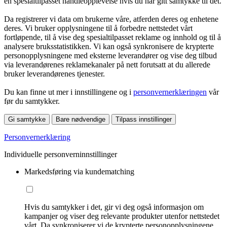
en spesialtilpasset handleopplevelse hvis du har gitt samtykke til det.
Da registrerer vi data om brukerne våre, atferden deres og enhetene
deres. Vi bruker opplysningene til å forbedre nettstedet vårt
fortløpende, til å vise deg spesialtilpasset reklame og innhold og til å
analysere bruksstatistikken. Vi kan også synkronisere de krypterte
personopplysningene med eksterne leverandører og vise deg tilbud
via leverandørenes reklamekanaler på nett forutsatt at du allerede
bruker leverandørenes tjenester.
Du kan finne ut mer i innstillingene og i
personvernerklæringen
vår
før du samtykker.
Gi samtykke
Bare nødvendige
Tilpass innstillinger
Personvernerklæring
Individuelle personverninnstillinger
Markedsføring via kundematching
Hvis du samtykker i det, gir vi deg også informasjon om
kampanjer og viser deg relevante produkter utenfor nettstedet
vårt. Da synkroniserer vi de krypterte personopplysningene