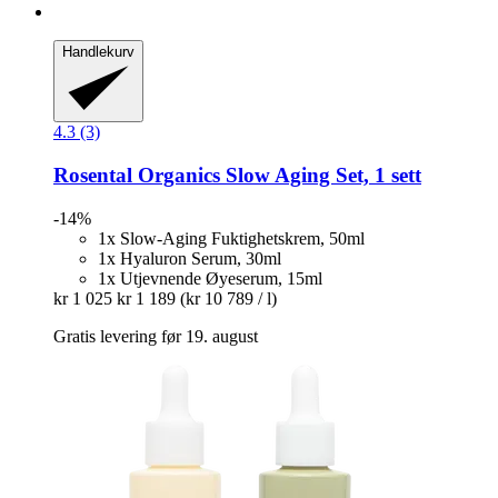
Handlekurv
4.3 (3)
Rosental Organics
Slow Aging Set, 1 sett
-14%
1x Slow-Aging Fuktighetskrem, 50ml
1x Hyaluron Serum, 30ml
1x Utjevnende Øyeserum, 15ml
kr 1 025
kr 1 189
(kr 10 789 / l)
Gratis levering før 19. august