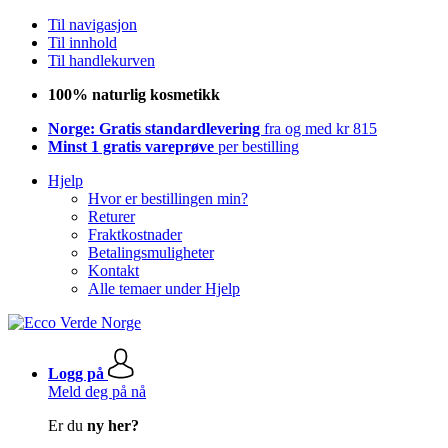
Til navigasjon
Til innhold
Til handlekurven
100% naturlig kosmetikk
Norge: Gratis standardlevering
fra og med kr 815
Minst 1 gratis vareprøve
per bestilling
Hjelp
Hvor er bestillingen min?
Returer
Fraktkostnader
Betalingsmuligheter
Kontakt
Alle temaer under Hjelp
Logg på
Meld deg på nå
Er du
ny her?