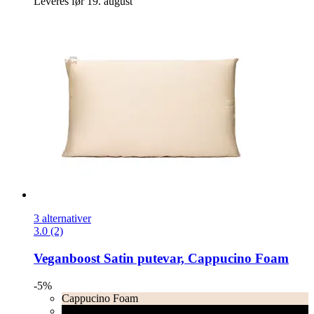
Leveres før 19. august
3 alternativer
3.0 (2)
Veganboost
Satin putevar, Cappucino Foam
-5%
Cappucino Foam
Lava Stone Black