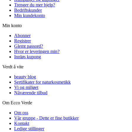
Trenger du mer hjelp?
Bedriftskunder
Min kundekonto
Min konto
Abonner
Registrer
Glemt passord?
Hvor er leveringen min?
Innløs kupong
Verdt å vite
beauty blog
Sertifikater for naturkosmetikk
Vi og miljøet
Nåværende tilbud
Om Ecco Verde
Om oss
Vår gruppe - Dette er fine butikker
Kontakt
Ledige stillinger