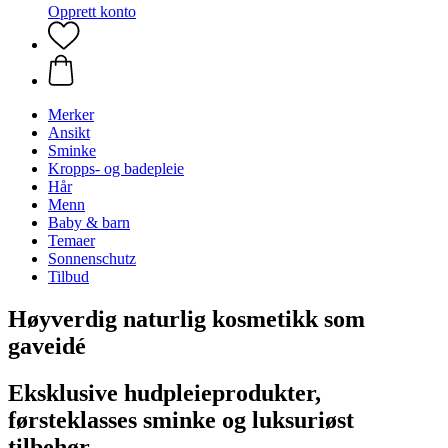
Opprett konto
Merker
Ansikt
Sminke
Kropps- og badepleie
Hår
Menn
Baby & barn
Temaer
Sonnenschutz
Tilbud
Høyverdig naturlig kosmetikk som
gaveidé
Eksklusive hudpleieprodukter,
førsteklasses sminke og luksuriøst
tilbehør