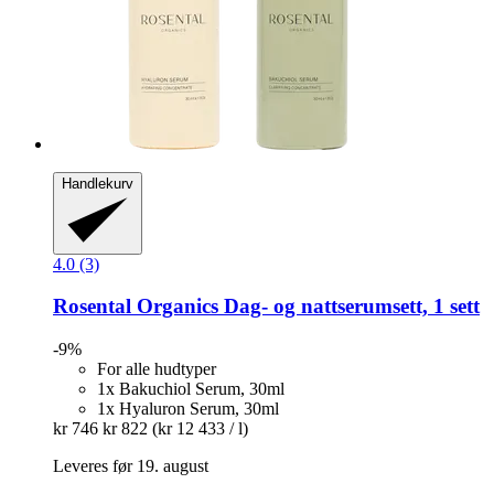
Handlekurv
4.0 (3)
Rosental Organics
Dag-​ og nattserumsett, 1 sett
-9%
For alle hudtyper
1x Bakuchiol Serum, 30ml
1x Hyaluron Serum, 30ml
kr 746
kr 822
(kr 12 433 / l)
Leveres før 19. august