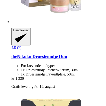
Handlekurv
4.9 (7)
dieNikolai
Druesteinolje Duo
For krevende hudtyper
1x Druesteinolje Intensiv-Serum, 30ml
1x Druesteinolje Favorittpleie, 50ml
kr 1 330
Gratis levering før 19. august