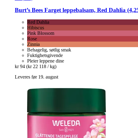
Burt’s Bees
Farget leppebalsam, Red Dahlia (4,2
Red Dahlia
Hibiscus
Pink Blossom
Rose
Zinnia
Behagelig, søtlig smak
Fuktighetsgivende
Pleier leppene dine
kr 94
(kr 22 118 / kg)
Leveres før 19. august