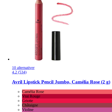
10 alternativer
4.2 (534)
Avril
Lipstick Pencil Jumbo, Camélia Rose (2 g)
Camélia Rose
Vrai Rouge
Griotte
Châtaigne
Violine