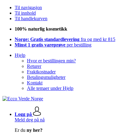
Til navigasjon
Til innhold
Til handlekurven
100% naturlig kosmetikk
Norge: Gratis standardlevering
fra og med kr 815
Minst 1 gratis vareprøve
per bestilling
Hjelp
Hvor er bestillingen min?
Returer
Fraktkostnader
Betalingsmuligheter
Kontakt
Alle temaer under Hjelp
Logg på
Meld deg på nå
Er du
ny her?