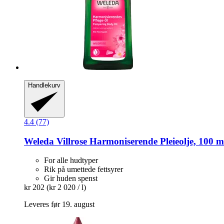
Handlekurv
4.4 (77)
Weleda
Villrose Harmoniserende Pleieolje, 100 m
For alle hudtyper
Rik på umettede fettsyrer
Gir huden spenst
kr 202
(kr 2 020 / l)
Leveres før 19. august