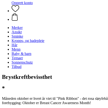
Opprett konto
Merker
Ansikt
Sminke
Kropps- og badepleie
Hår
Menn
Baby & barn
Temaer
Sonnenschutz
Tilbud
Brystkreftbevissthet
*
Måneden oktober er hvert år viet til "Pink Ribbon" - det rosa sløyfebå
forebygging: Oktober er Breast Cancer Awareness Month!