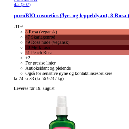
4.2 (207)
puroBIO cosmetics
Øye-​ og leppeblyant, 8 Rosa 
-11%
8 Rosa (vegansk)
47 Skarlagenrød
49 Rosa nude (vegansk)
50 Mørk rosa
51 Peach Rosa
+2
For presise linjer
Antioksidant og pleiende
Også for sensitive øyne og kontaktlinsesbrukere
kr 74
kr 83
(kr 56 923 / kg)
Leveres før 19. august