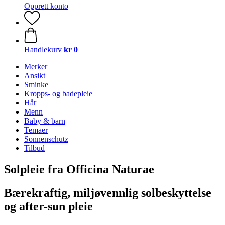
Opprett konto
Handlekurv
kr 0
Merker
Ansikt
Sminke
Kropps- og badepleie
Hår
Menn
Baby & barn
Temaer
Sonnenschutz
Tilbud
Solpleie fra Officina Naturae
Bærekraftig, miljøvennlig solbeskyttelse
og after-sun pleie