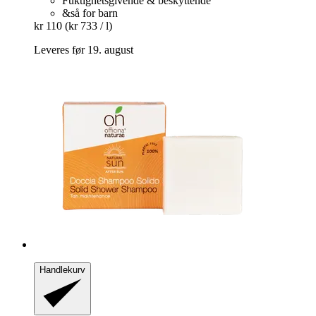
Fuktighetsgivende & beskyttende
&så for barn
kr 110
(kr 733 / l)
Leveres før 19. august
Handlekurv