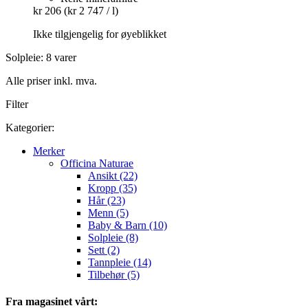
kr 206
(kr 2 747 / l)
Ikke tilgjengelig for øyeblikket
Solpleie: 8 varer
Alle priser inkl. mva.
Filter
Kategorier:
Merker
Officina Naturae
Ansikt (22)
Kropp (35)
Hår (23)
Menn (5)
Baby & Barn (10)
Solpleie (8)
Sett (2)
Tannpleie (14)
Tilbehør (5)
Fra magasinet vårt: