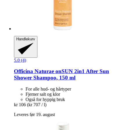
Handlekurv
5.0 (4)
Officina Naturae
onSUN 2in1 After Sun
Shower Shampoo, 150 ml
For alle hud- og hårtyper
Fjerner salt og klor
Også for hyppig bruk
kr 106
(kr 707 / l)
Leveres før 19. august