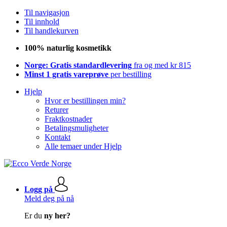
Til navigasjon
Til innhold
Til handlekurven
100% naturlig kosmetikk
Norge: Gratis standardlevering
fra og med kr 815
Minst 1 gratis vareprøve
per bestilling
Hjelp
Hvor er bestillingen min?
Returer
Fraktkostnader
Betalingsmuligheter
Kontakt
Alle temaer under Hjelp
Logg på
Meld deg på nå
Er du
ny her?