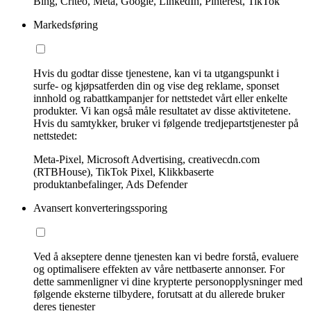
Bing, Criteo, Meta, Google, LinkedIn, Pinterest, TikTok
Markedsføring
Hvis du godtar disse tjenestene, kan vi ta utgangspunkt i
surfe- og kjøpsatferden din og vise deg reklame, sponset
innhold og rabattkampanjer for nettstedet vårt eller enkelte
produkter. Vi kan også måle resultatet av disse aktivitetene.
Hvis du samtykker, bruker vi følgende tredjepartstjenester på
nettstedet:
Meta-Pixel, Microsoft Advertising, creativecdn.com
(RTBHouse), TikTok Pixel, Klikkbaserte
produktanbefalinger, Ads Defender
Avansert konverteringssporing
Ved å akseptere denne tjenesten kan vi bedre forstå, evaluere
og optimalisere effekten av våre nettbaserte annonser. For
dette sammenligner vi dine krypterte personopplysninger med
følgende eksterne tilbydere, forutsatt at du allerede bruker
deres tjenester