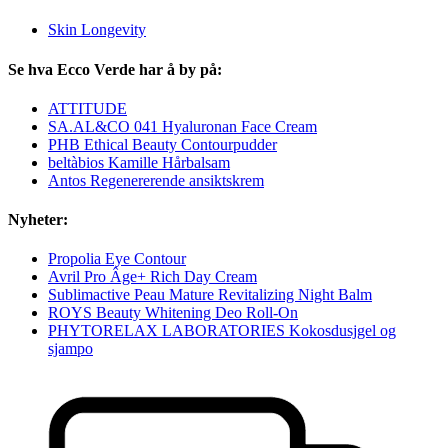
Skin Longevity
Se hva Ecco Verde har å by på:
ATTITUDE
SA.AL&CO 041 Hyaluronan Face Cream
PHB Ethical Beauty Contourpudder
beltàbios Kamille Hårbalsam
Antos Regenererende ansiktskrem
Nyheter:
Propolia Eye Contour
Avril Pro Âge+ Rich Day Cream
Sublimactive Peau Mature Revitalizing Night Balm
ROYS Beauty Whitening Deo Roll-On
PHYTORELAX LABORATORIES Kokosdusjgel og
sjampo