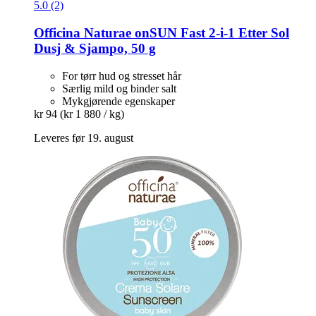
5.0 (2)
Officina Naturae
onSUN Fast 2-​i-​1 Etter Sol
Dusj & Sjampo, 50 g
For tørr hud og stresset hår
Særlig mild og binder salt
Mykgjørende egenskaper
kr 94
(kr 1 880 / kg)
Leveres før 19. august