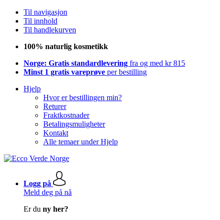
Til navigasjon
Til innhold
Til handlekurven
100% naturlig kosmetikk
Norge: Gratis standardlevering
fra og med kr 815
Minst 1 gratis vareprøve
per bestilling
Hjelp
Hvor er bestillingen min?
Returer
Fraktkostnader
Betalingsmuligheter
Kontakt
Alle temaer under Hjelp
Logg på
Meld deg på nå
Er du
ny her?