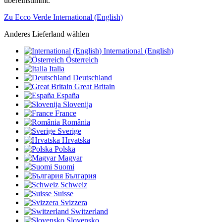
übereinstimmt.
Zu Ecco Verde International (English)
Anderes Lieferland wählen
International (English)
Österreich
Italia
Deutschland
Great Britain
España
Slovenija
France
România
Sverige
Hrvatska
Polska
Magyar
Suomi
България
Schweiz
Suisse
Svizzera
Switzerland
Slovensko