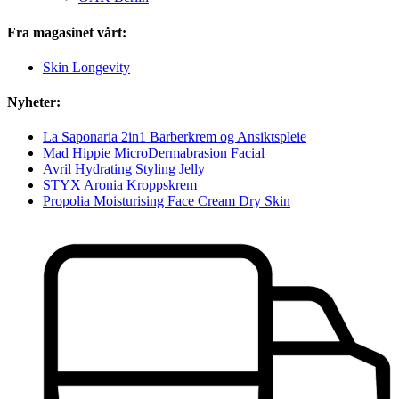
Fra magasinet vårt:
Skin Longevity
Nyheter:
La Saponaria 2in1 Barberkrem og Ansiktspleie
Mad Hippie MicroDermabrasion Facial
Avril Hydrating Styling Jelly
STYX Aronia Kroppskrem
Propolia Moisturising Face Cream Dry Skin