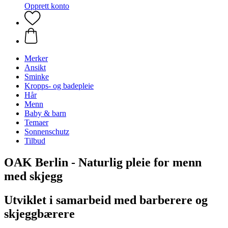
Opprett konto
Merker
Ansikt
Sminke
Kropps- og badepleie
Hår
Menn
Baby & barn
Temaer
Sonnenschutz
Tilbud
OAK Berlin - Naturlig pleie for menn
med skjegg
Utviklet i samarbeid med barberere og
skjeggbærere