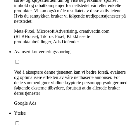
surfe- og kjøpsatferden din og vise deg reklame, sponset
innhold og rabattkampanjer for nettstedet vårt eller enkelte
produkter. Vi kan også måle resultatet av disse aktivitetene.
Hvis du samtykker, bruker vi følgende tredjepartstjenester på
nettstedet:
Meta-Pixel, Microsoft Advertising, creativecdn.com
(RTBHouse), TikTok Pixel, Klikkbaserte
produktanbefalinger, Ads Defender
Avansert konverteringssporing
Ved å akseptere denne tjenesten kan vi bedre forstå, evaluere
og optimalisere effekten av våre nettbaserte annonser. For
dette sammenligner vi dine krypterte personopplysninger med
følgende eksterne tilbydere, forutsatt at du allerede bruker
deres tjenester
Google Ads
Ytelse