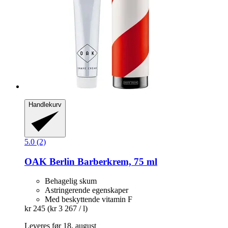
Handlekurv
5.0 (2)
OAK Berlin
Barberkrem, 75 ml
Behagelig skum
Astringerende egenskaper
Med beskyttende vitamin F
kr 245
(kr 3 267 / l)
Leveres før 18. august