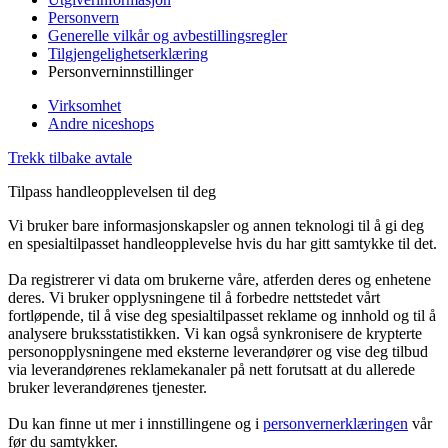
Personvern
Generelle vilkår og avbestillingsregler
Tilgjengelighetserklæring
Personverninnstillinger
Virksomhet
Andre niceshops
Trekk tilbake avtale
Tilpass handleopplevelsen til deg
Vi bruker bare informasjonskapsler og annen teknologi til å gi deg
en spesialtilpasset handleopplevelse hvis du har gitt samtykke til det.
Da registrerer vi data om brukerne våre, atferden deres og enhetene
deres. Vi bruker opplysningene til å forbedre nettstedet vårt
fortløpende, til å vise deg spesialtilpasset reklame og innhold og til å
analysere bruksstatistikken. Vi kan også synkronisere de krypterte
personopplysningene med eksterne leverandører og vise deg tilbud
via leverandørenes reklamekanaler på nett forutsatt at du allerede
bruker leverandørenes tjenester.
Du kan finne ut mer i innstillingene og i
personvernerklæringen
vår
før du samtykker.