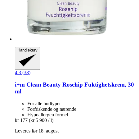
Handlekurv
4.3 (38)
i+m
Clean Beauty Rosehip Fuktighetskrem, 30
ml
For alle hudtyper
Forfriskende og nærende
Hypoallergen formel
kr 177
(kr 5 900 / l)
Leveres før 18. august