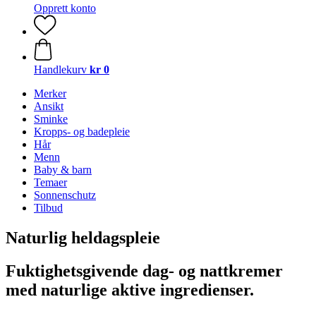
Opprett konto
Handlekurv
kr 0
Merker
Ansikt
Sminke
Kropps- og badepleie
Hår
Menn
Baby & barn
Temaer
Sonnenschutz
Tilbud
Naturlig heldagspleie
Fuktighetsgivende dag- og nattkremer
med naturlige aktive ingredienser.