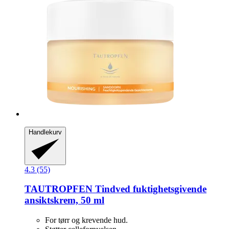
Handlekurv
4.3 (55)
TAUTROPFEN
Tindved fuktighetsgivende
ansiktskrem, 50 ml
For tørr og krevende hud.