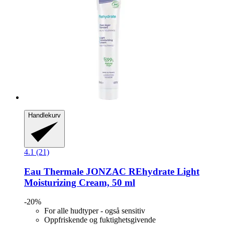
Handlekurv
4.1 (21)
Eau Thermale JONZAC
REhydrate Light
Moisturizing Cream, 50 ml
-20%
For alle hudtyper - også sensitiv
Oppfriskende og fuktighetsgivende