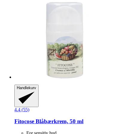
Handlekurv
4.4 (55)
Fitocose
Blåbærkrem, 50 ml
For sensitiv hud