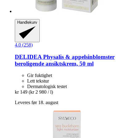
Handlekurv
4.0 (258)
DELIDEA
Physalis & appelsinblomster
beroligende ansiktskrem, 50 ml
Gir fuktighet
Lett tekstur
Dermatologisk testet
kr 149
(kr 2 980 / l)
Leveres før 18. august