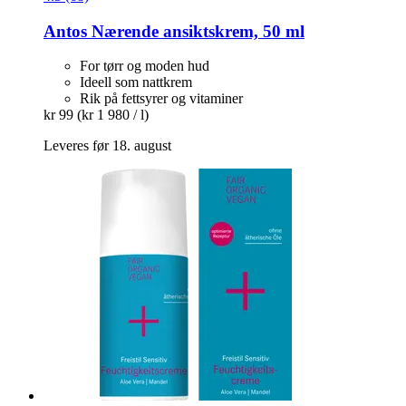
Antos
Nærende ansiktskrem, 50 ml
For tørr og moden hud
Ideell som nattkrem
Rik på fettsyrer og vitaminer
kr 99
(kr 1 980 / l)
Leveres før 18. august