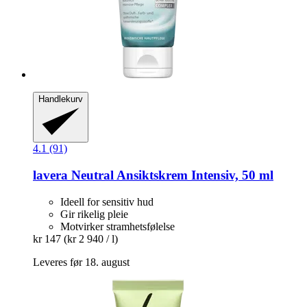
Handlekurv
4.1 (91)
lavera
Neutral Ansiktskrem Intensiv, 50 ml
Ideell for sensitiv hud
Gir rikelig pleie
Motvirker stramhetsfølelse
kr 147
(kr 2 940 / l)
Leveres før 18. august