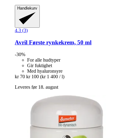
Handlekurv
4.3 (3)
Avril
Første rynkekrem, 50 ml
-30%
For alle hudtyper
Gir fuktighet
Med hyaluronsyre
kr 70
kr 100
(kr 1 400 / l)
Leveres før 18. august