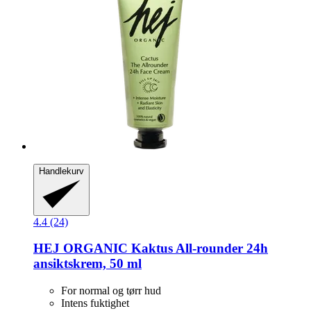
Handlekurv
4.4 (24)
HEJ ORGANIC
Kaktus All-​rounder 24h
ansiktskrem, 50 ml
For normal og tørr hud
Intens fuktighet