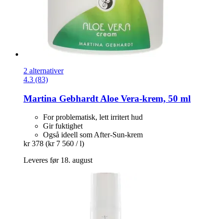
2 alternativer
4.3 (83)
Martina Gebhardt
Aloe Vera-​krem, 50 ml
For problematisk, lett irritert hud
Gir fuktighet
Også ideell som After-Sun-krem
kr 378
(kr 7 560 / l)
Leveres før 18. august