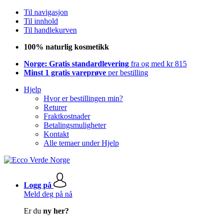
Til navigasjon
Til innhold
Til handlekurven
100% naturlig kosmetikk
Norge: Gratis standardlevering
fra og med kr 815
Minst 1 gratis vareprøve
per bestilling
Hjelp
Hvor er bestillingen min?
Returer
Fraktkostnader
Betalingsmuligheter
Kontakt
Alle temaer under Hjelp
Logg på
Meld deg på nå
Er du
ny her?