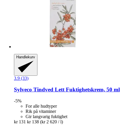
Handlekurv
3.9 (33)
Sylveco
Tindved Lett Fuktighetskrem, 50 ml
-5%
For alle hudtyper
Rik på vitaminer
Gir langvarig fuktighet
kr 131
kr 138
(kr 2 620 / l)