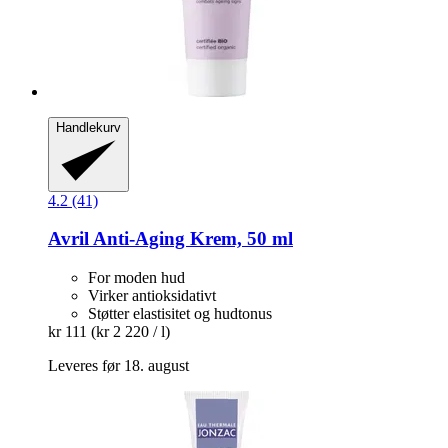
Handlekurv
4.2 (41)
Avril
Anti-​Aging Krem, 50 ml
For moden hud
Virker antioksidativt
Støtter elastisitet og hudtonus
kr 111
(kr 2 220 / l)
Leveres før 18. august