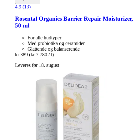
4.9 (13)
Rosental Organics
Barrier Repair Moisturizer,
50 ml
For alle hudtyper
Med probiotika og ceramider
Glattende og balanserende
kr 389
(kr 7 780 / l)
Leveres før 18. august