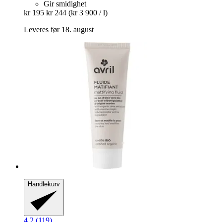
Gir smidighet
kr 195
kr 244
(kr 3 900 / l)
Leveres før 18. august
Handlekurv
4.2 (119)