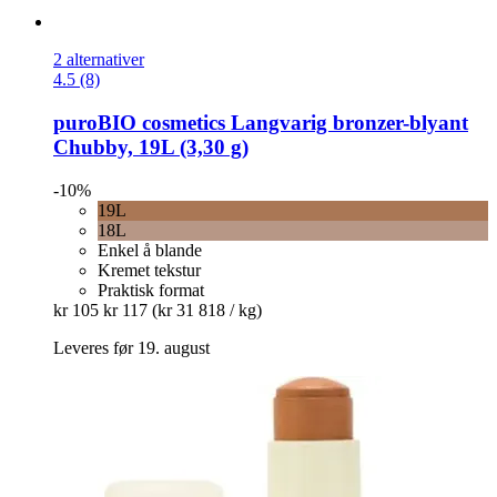
2 alternativer
4.5 (8)
puroBIO cosmetics
Langvarig bronzer-​blyant
Chubby, 19L (3,30 g)
-10%
19L
18L
Enkel å blande
Kremet tekstur
Praktisk format
kr 105
kr 117
(kr 31 818 / kg)
Leveres før 19. august