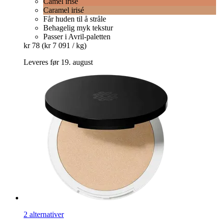
Camel irisé
Caramel irisé
Får huden til å stråle
Behagelig myk tekstur
Passer i Avril-paletten
kr 78
(kr 7 091 / kg)
Leveres før 19. august
2 alternativer