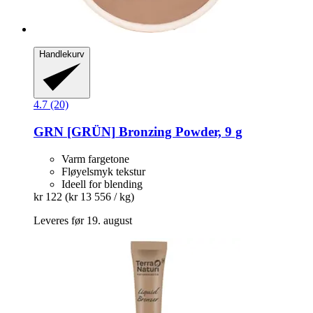
Handlekurv
4.7 (20)
GRN [GRÜN]
Bronzing Powder, 9 g
Varm fargetone
Fløyelsmyk tekstur
Ideell for blending
kr 122
(kr 13 556 / kg)
Leveres før 19. august