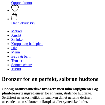
Opprett konto
Handlekurv
kr 0
Merker
Ansikt
Sminke
Kropps- og badepleie
Hår
Menn
Baby & barn
Temaer
Sonnenschutz
Tilbud
Bronzer for en perfekt, solbrun hudtone
Oppdag
naturkosmetiske bronzere med mineralpigmenter og
plantebaserte ingredienser
for en varm, strålende hudfarge.
Sertifisert naturkosmetikk gir sminken din et naturlig definert
utseende - uten silikoner, mikroplast eller syntetiske dufter.