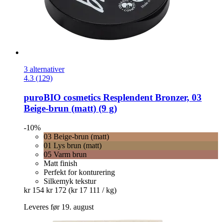
3 alternativer
4.3 (129)
puroBIO cosmetics
Resplendent Bronzer, 03
Beige-​brun (matt) (9 g)
-10%
03 Beige-brun (matt)
01 Lys brun (matt)
05 Varm brun
Matt finish
Perfekt for konturering
Silkemyk tekstur
kr 154
kr 172
(kr 17 111 / kg)
Leveres før 19. august