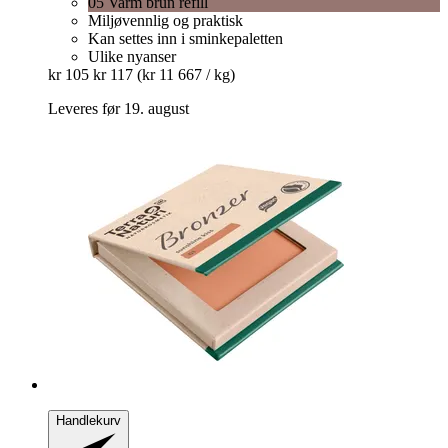
05 Varm brun refill
Miljøvennlig og praktisk
Kan settes inn i sminkepaletten
Ulike nyanser
kr 105
kr 117
(kr 11 667 / kg)
Leveres før 19. august
Handlekurv