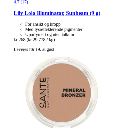
4.7 (17)
Lily Lolo
Illuminator, Sunbeam (9 g)
For ansikt og kropp
Med lysreflekterende pigmenter
Uparfymert og uten talkum
kr 268
(kr 29 778 / kg)
Leveres før 19. august