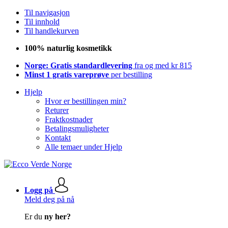
Til navigasjon
Til innhold
Til handlekurven
100% naturlig kosmetikk
Norge: Gratis standardlevering
fra og med kr 815
Minst 1 gratis vareprøve
per bestilling
Hjelp
Hvor er bestillingen min?
Returer
Fraktkostnader
Betalingsmuligheter
Kontakt
Alle temaer under Hjelp
Logg på
Meld deg på nå
Er du
ny her?