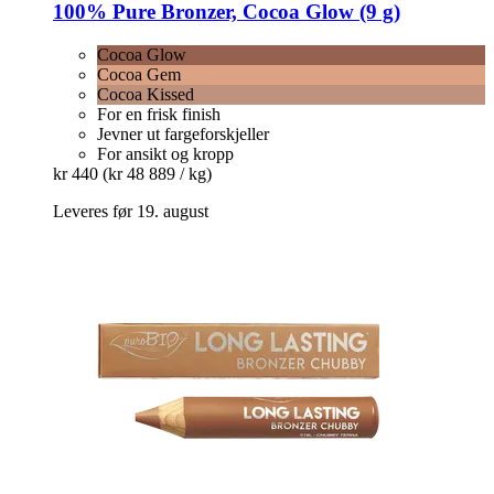
100% Pure
Bronzer, Cocoa Glow (9 g)
Cocoa Glow
Cocoa Gem
Cocoa Kissed
For en frisk finish
Jevner ut fargeforskjeller
For ansikt og kropp
kr 440
(kr 48 889 / kg)
Leveres før 19. august