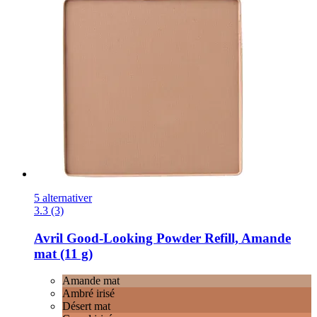
5 alternativer
3.3 (3)
Avril
Good-​Looking Powder Refill, Amande
mat (11 g)
Amande mat
Ambré irisé
Désert mat