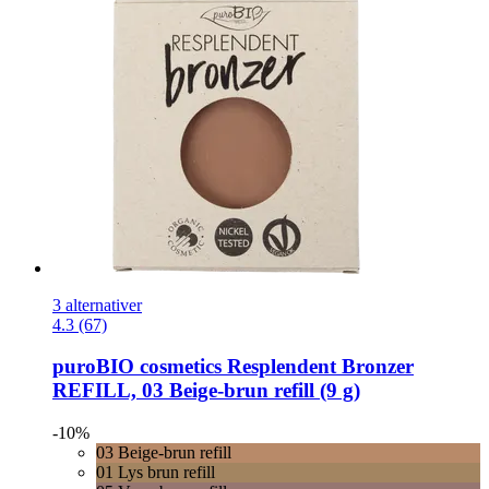
3 alternativer
4.3 (67)
puroBIO cosmetics
Resplendent Bronzer
REFILL, 03 Beige-​brun refill (9 g)
-10%
03 Beige-brun refill
01 Lys brun refill