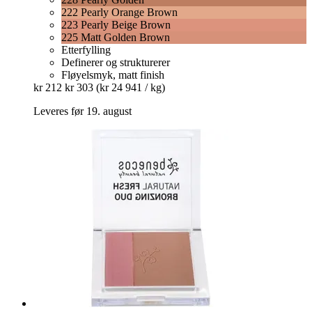
222 Pearly Orange Brown
223 Pearly Beige Brown
225 Matt Golden Brown
Etterfylling
Definerer og strukturerer
Fløyelsmyk, matt finish
kr 212
kr 303
(kr 24 941 / kg)
Leveres før 19. august