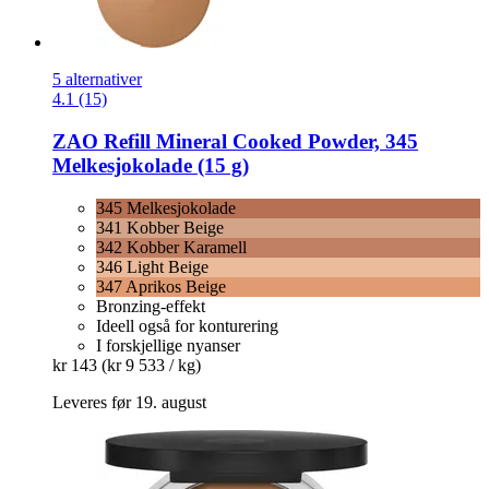
5 alternativer
4.1 (15)
ZAO
Refill Mineral Cooked Powder, 345
Melkesjokolade (15 g)
345 Melkesjokolade
341 Kobber Beige
342 Kobber Karamell
346 Light Beige
347 Aprikos Beige
Bronzing-effekt
Ideell også for konturering
I forskjellige nyanser
kr 143
(kr 9 533 / kg)
Leveres før 19. august