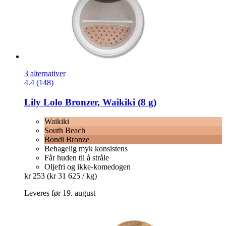
3 alternativer
4.4 (148)
Lily Lolo
Bronzer, Waikiki (8 g)
Waikiki
South Beach
Bondi Bronze
Behagelig myk konsistens
Får huden til å stråle
Oljefri og ikke-komedogen
kr 253
(kr 31 625 / kg)
Leveres før 19. august