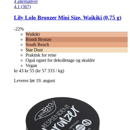
4 alternativer
4.1 (367)
Lily Lolo
Bronzer Mini Size, Waikiki (0,75 g)
-22%
Waikiki
Bondi Bronze
South Beach
Star Dust
Praktisk for reise
Også egnet for dekolletage og skuldre
Vegan
kr 43
kr 55
(kr 57 333 / kg)
Leveres før 19. august