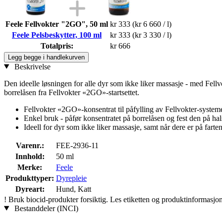
Feele Fellvokter "2GO", 50 ml
kr 333
(kr 6 660 / l)
Feele Pelsbeskytter, 100 ml
kr 333
(kr 3 330 / l)
Totalpris:
kr 666
Legg begge i handlekurven
Beskrivelse
Den ideelle løsningen for alle dyr som ikke liker massasje - med Fell
borrelåsen fra Fellvokter «2GO»-startsettet.
Fellvokter «2GO»-konsentrat til påfylling av Fellvokter-systeme
Enkel bruk - påfør konsentratet på borrelåsen og fest den på hal
Ideell for dyr som ikke liker massasje, samt når dere er på farte
Varenr.:
FEE-2936-11
Innhold:
50 ml
Merke:
Feele
Produkttyper:
Dyrepleie
Dyreart:
Hund, Katt
!
Bruk biocid-produkter forsiktig. Les etiketten og produktinformasjon
Bestanddeler (INCI)