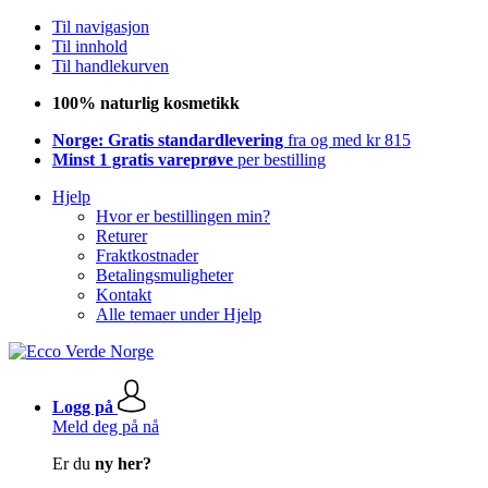
Til navigasjon
Til innhold
Til handlekurven
100% naturlig kosmetikk
Norge: Gratis standardlevering
fra og med kr 815
Minst 1 gratis vareprøve
per bestilling
Hjelp
Hvor er bestillingen min?
Returer
Fraktkostnader
Betalingsmuligheter
Kontakt
Alle temaer under Hjelp
Logg på
Meld deg på nå
Er du
ny her?