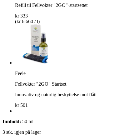
Refill til Fellvokter "2GO"-startsettet
kr 333
(kr 6 660 / l)
Feele
Fellvokter "2GO" Startset
Innovativ og naturlig beskyttelse mot flått
kr 501
Innhold:
50 ml
3 stk. igjen på lager