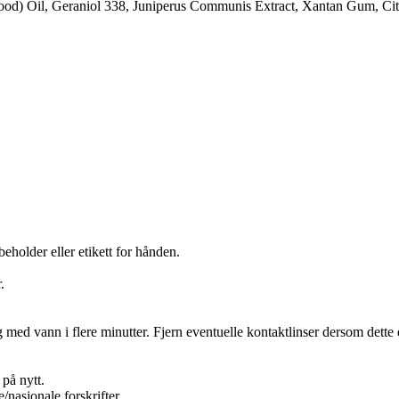
d) Oil, Geraniol 338, Juniperus Communis Extract, Xantan Gum, Citr
holder eller etikett for hånden.
.
d vann i flere minutter. Fjern eventuelle kontaktlinser dersom dette en
på nytt.
/nasjonale forskrifter.