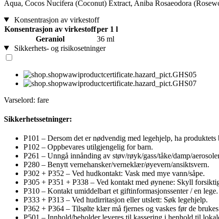
Aqua, Cocos Nucifera (Coconut) Extract, Aniba Rosaeodora (Rosewoo
Konsentrasjon av virkestoff
Konsentrasjon av virkestoff
per 1 l
Geraniol
36 ml
Sikkerhets- og risikosetninger
Varselord: fare
Sikkerhetssetninger:
P101 – Dersom det er nødvendig med legehjelp, ha produktets be
P102 – Oppbevares utilgjengelig for barn.
P261 – Unngå innånding av støv/røyk/gass/tåke/damp/aerosoler
P280 – Benytt vernehansker/verneklær/øyevern/ansiktsvern.
P302 + P352 – Ved hudkontakt: Vask med mye vann/såpe.
P305 + P351 + P338 – Ved kontakt med øynene: Skyll forsiktig me
P310 – Kontakt umiddelbart et giftinformasjonssenter / en lege.
P333 + P313 – Ved hudirritasjon eller utslett: Søk legehjelp.
P362 + P364 – Tilsølte klær må fjernes og vaskes før de brukes 
P501 – Innhold/beholder leveres til kassering i henhold til lokale