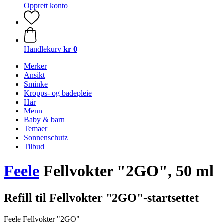
Opprett konto
Handlekurv
kr 0
Merker
Ansikt
Sminke
Kropps- og badepleie
Hår
Menn
Baby & barn
Temaer
Sonnenschutz
Tilbud
Feele
Fellvokter "2GO", 50 ml
Refill til Fellvokter "2GO"-startsettet
Feele Fellvokter "2GO"