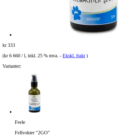
kr 333
(
kr 6 660 / l
, inkl. 25 % mva.
-
Ekskl. frakt
)
Varianter:
Feele
Fellvokter "2GO"