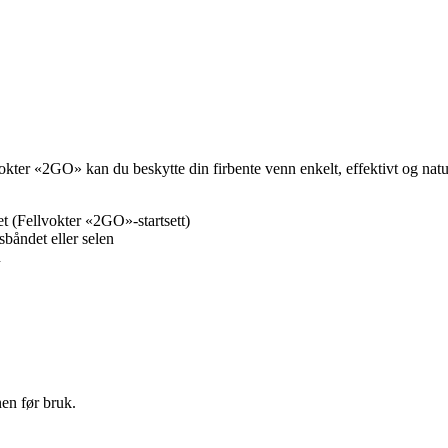
vokter «2GO» kan du beskytte din firbente venn enkelt, effektivt og natu
t (Fellvokter «2GO»-startsett)
sbåndet eller selen
n
en før bruk.