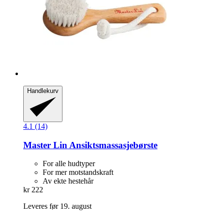
Handlekurv
4.1 (14)
Master Lin
Ansiktsmassasjebørste
For alle hudtyper
For mer motstandskraft
Av ekte hestehår
kr 222
Leveres før 19. august