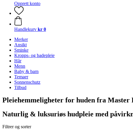
Opprett konto
Handlekurv
kr 0
Merker
Ansikt
Sminke
Kropps- og badepleie
Hår
Menn
Baby & barn
Temaer
Sonnenschutz
Tilbud
Pleiehemmeligheter for huden fra Master 
Naturlig & luksuriøs hudpleie med påvir
Filtrer og sorter