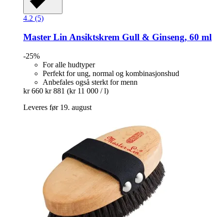
4.2 (5)
Master Lin
Ansiktskrem Gull & Ginseng, 60 ml
-25%
For alle hudtyper
Perfekt for ung, normal og kombinasjonshud
Anbefales også sterkt for menn
kr 660
kr 881
(kr 11 000 / l)
Leveres før 19. august