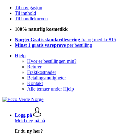
Til navigasjon
Til innhold
Til handlekurven
100% naturlig kosmetikk
Norge: Gratis standardlevering
fra og med kr 815
Minst 1 gratis vareprøve
per bestilling
Hjelp
Hvor er bestillingen min?
Returer
Fraktkostnader
Betalingsmuligheter
Kontakt
Alle temaer under Hjelp
Logg på
Meld deg på nå
Er du
ny her?