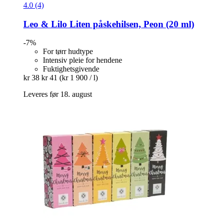
4.0 (4)
Leo & Lilo
Liten påskehilsen, Peon (20 ml)
-7%
For tørr hudtype
Intensiv pleie for hendene
Fuktighetsgivende
kr 38
kr 41
(kr 1 900 / l)
Leveres før 18. august