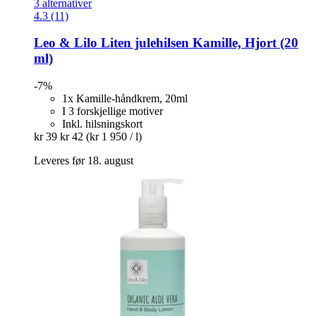
3 alternativer
4.3 (11)
Leo & Lilo
Liten julehilsen Kamille, Hjort (20
ml)
-7%
1x Kamille-håndkrem, 20ml
I 3 forskjellige motiver
Inkl. hilsningskort
kr 39
kr 42
(kr 1 950 / l)
Leveres før 18. august