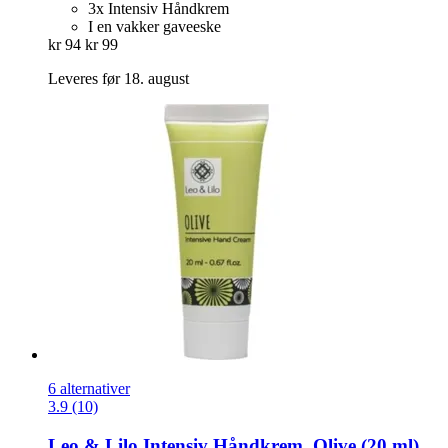
3x Intensiv Håndkrem
I en vakker gaveeske
kr 94
kr 99
Leveres før 18. august
6 alternativer
3.9 (10)
Leo & Lilo
Intensiv Håndkrem, Olive (20 ml)