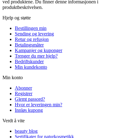
ved produktene. Du finner denne informasjonen i
produktbeskrivelsen.
Hjelp og støtte
Bestillingen min
Sending og levering
Retur og refusjon
Betalingsmåter
Kampanjer og kuponger
Trenger du mer hjelp?
Bedriftskunder
Min kundekonto
Min konto
Abonner
Registrer
Glemt passord?
Hvor er leveringen min?
Innløs kupong
Verdt å vite
beauty blog
Sertifikater for naturkosmetikk