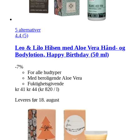
5 alternativer
4.4 (5)
Leo & Lilo
Hilsen med Aloe Vera Hånd-​ og
Bodylotion, Happy Birthday (50 ml)
-7%
For alle hudtyper
Med beroligende Aloe Vera
Fuktighetsgivende
kr 41
kr 44
(kr 820 / l)
Leveres før 18. august