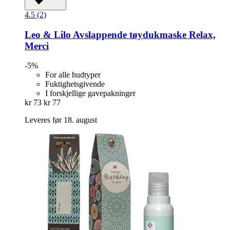
4.5 (2)
Leo & Lilo
Avslappende tøydukmaske Relax,
Merci
-5%
For alle hudtyper
Fuktighetsgivende
I forskjellige gavepakninger
kr 73
kr 77
Leveres før 18. august