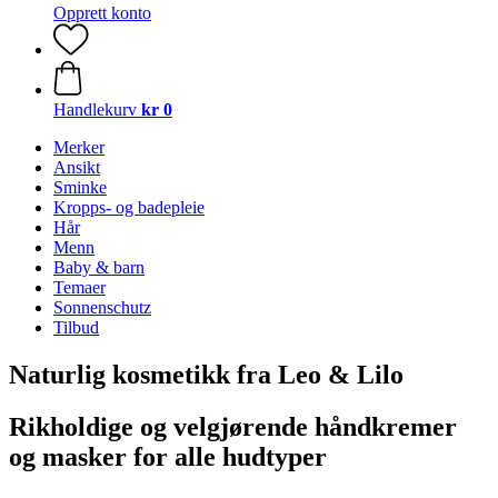
Opprett konto
Handlekurv
kr 0
Merker
Ansikt
Sminke
Kropps- og badepleie
Hår
Menn
Baby & barn
Temaer
Sonnenschutz
Tilbud
Naturlig kosmetikk fra Leo & Lilo
Rikholdige og velgjørende håndkremer
og masker for alle hudtyper