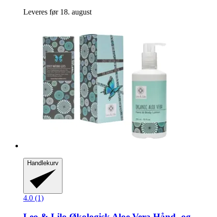
Leveres før 18. august
Handlekurv
4.0 (1)
Leo & Lilo
Økologisk Aloe Vera Hånd-​ og