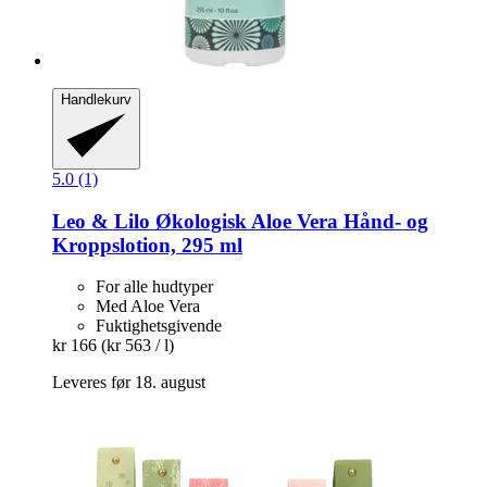
Handlekurv
5.0 (1)
Leo & Lilo
Økologisk Aloe Vera Hånd-​ og
Kroppslotion, 295 ml
For alle hudtyper
Med Aloe Vera
Fuktighetsgivende
kr 166
(kr 563 / l)
Leveres før 18. august