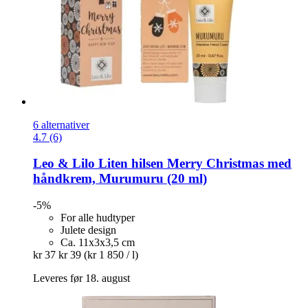
6 alternativer
4.7 (6)
Leo & Lilo
Liten hilsen Merry Christmas med
håndkrem, Murumuru (20 ml)
-5%
For alle hudtyper
Julete design
Ca. 11x3x3,5 cm
kr 37
kr 39
(kr 1 850 / l)
Leveres før 18. august