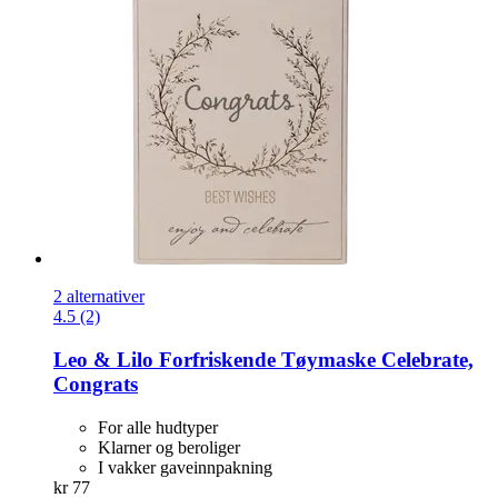
2 alternativer
4.5 (2)
Leo & Lilo
Forfriskende Tøymaske Celebrate,
Congrats
For alle hudtyper
Klarner og beroliger
I vakker gaveinnpakning
kr 77