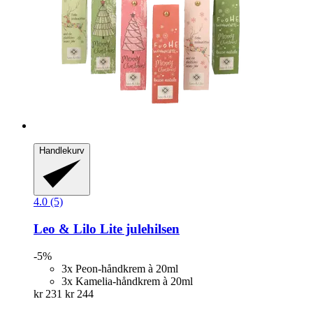
Handlekurv
4.0 (5)
Leo & Lilo
Lite julehilsen
-5%
3x Peon-håndkrem à 20ml
3x Kamelia-håndkrem à 20ml
kr 231
kr 244