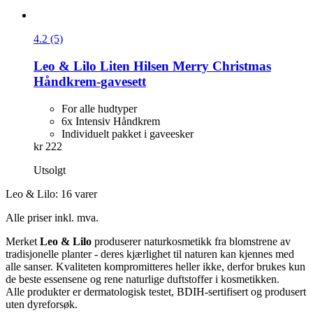
4.2 (5)
Leo & Lilo
Liten Hilsen Merry Christmas
Håndkrem-​gavesett
For alle hudtyper
6x Intensiv Håndkrem
Individuelt pakket i gaveesker
kr 222
Utsolgt
Leo & Lilo: 16 varer
Alle priser inkl. mva.
Merket
Leo & Lilo
produserer naturkosmetikk fra blomstrene av
tradisjonelle planter - deres kjærlighet til naturen kan kjennes med
alle sanser. Kvaliteten kompromitteres heller ikke, derfor brukes kun
de beste essensene og rene naturlige duftstoffer i kosmetikken.
Alle produkter er dermatologisk testet, BDIH-sertifisert og produsert
uten dyreforsøk.