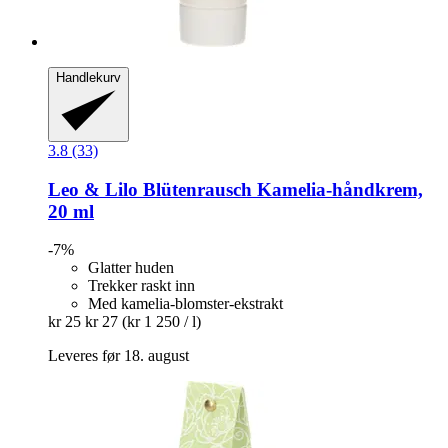
Handlekurv
3.8 (33)
Leo & Lilo
Blütenrausch Kamelia-​håndkrem,
20 ml
-7%
Glatter huden
Trekker raskt inn
Med kamelia-blomster-ekstrakt
kr 25
kr 27
(kr 1 250 / l)
Leveres før 18. august