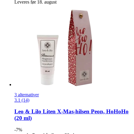
Leveres før 18. august
3 alternativer
3.1 (14)
Leo & Lilo
Liten X-​Mas-​hilsen Peon, HoHoHo
(20 ml)
-7%