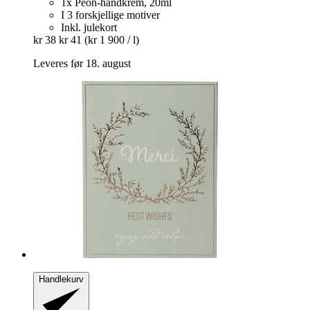
1x Peon-håndkrem, 20ml
I 3 forskjellige motiver
Inkl. julekort
kr 38
kr 41
(kr 1 900 / l)
Leveres før 18. august
Handlekurv