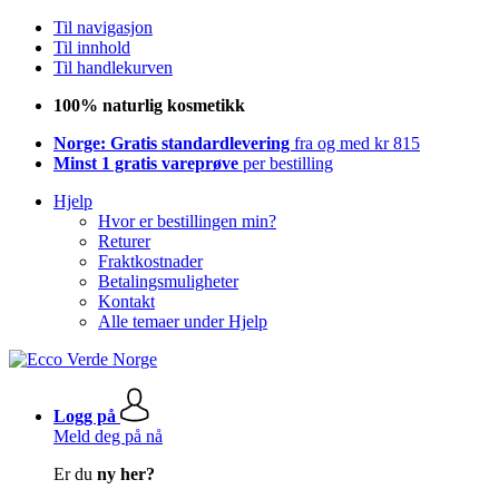
Til navigasjon
Til innhold
Til handlekurven
100% naturlig kosmetikk
Norge: Gratis standardlevering
fra og med kr 815
Minst 1 gratis vareprøve
per bestilling
Hjelp
Hvor er bestillingen min?
Returer
Fraktkostnader
Betalingsmuligheter
Kontakt
Alle temaer under Hjelp
Logg på
Meld deg på nå
Er du
ny her?