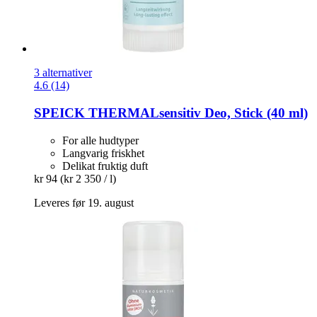
3 alternativer
4.6 (14)
SPEICK
THERMALsensitiv Deo, Stick (40 ml)
For alle hudtyper
Langvarig friskhet
Delikat fruktig duft
kr 94
(kr 2 350 / l)
Leveres før 19. august