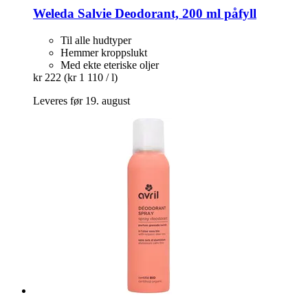
Weleda
Salvie Deodorant, 200 ml påfyll
Til alle hudtyper
Hemmer kroppslukt
Med ekte eteriske oljer
kr 222
(kr 1 110 / l)
Leveres før 19. august