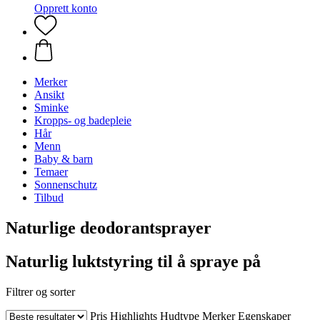
Opprett konto
Merker
Ansikt
Sminke
Kropps- og badepleie
Hår
Menn
Baby & barn
Temaer
Sonnenschutz
Tilbud
Naturlige deodorantsprayer
Naturlig luktstyring til å spraye på
Filtrer og sorter
Pris
Highlights
Hudtype
Merker
Egenskaper