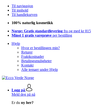
Til navigasjon
Til innhold
Til handlekurven
100% naturlig kosmetikk
Norge: Gratis standardlevering
fra og med kr 815
Minst 1 gratis vareprøve
per bestilling
Hjelp
Hvor er bestillingen min?
Returer
Fraktkostnader
Betalingsmuligheter
Kontakt
Alle temaer under Hjelp
Logg på
Meld deg på nå
Er du
ny her?