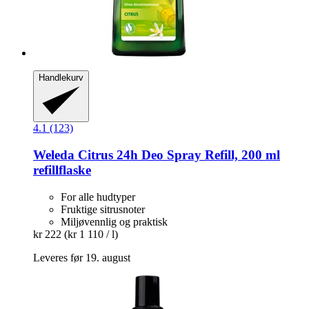
Handlekurv
4.1 (123)
Weleda
Citrus 24h Deo Spray Refill, 200 ml
refillflaske
For alle hudtyper
Fruktige sitrusnoter
Miljøvennlig og praktisk
kr 222
(kr 1 110 / l)
Leveres før 19. august