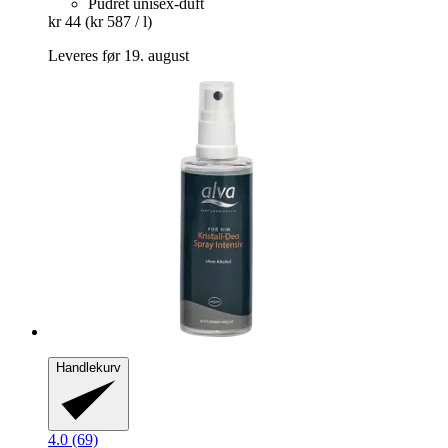
Pudret unisex-duft
kr 44
(kr 587 / l)
Leveres før 19. august
Handlekurv
4.0 (69)