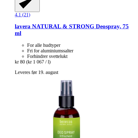
4.1 (21)
lavera
NATURAL & STRONG Deospray, 75
ml
For alle hudtyper
Fri for aluminiumssalter
Forhindrer svettelukt
kr 80
(kr 1 067 / l)
Leveres før 19. august