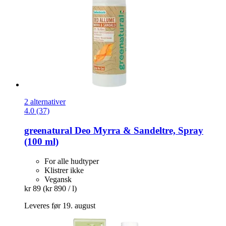
2 alternativer
4.0 (37)
greenatural
Deo Myrra & Sandeltre, Spray
(100 ml)
For alle hudtyper
Klistrer ikke
Vegansk
kr 89
(kr 890 / l)
Leveres før 19. august