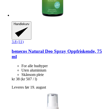
Handlekurv
3.8 (11)
benecos
Natural Deo Spray Oppfriskende, 75
ml
For alle hudtyper
Uten aluminium
Skånsom pleie
kr 38
(kr 507 / l)
Leveres før 19. august