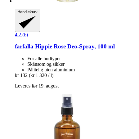
Handlekurv
4.2 (6)
farfalla
Hippie Rose Deo-​Spray, 100 ml
For alle hudtyper
Skånsom og sikker
Pålitelig uten aluminium
kr 132
(kr 1 320 / l)
Leveres før 19. august