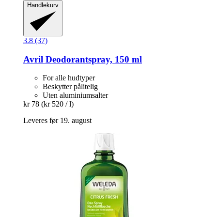
Handlekurv
3.8 (37)
Avril
Deodorantspray, 150 ml
For alle hudtyper
Beskytter pålitelig
Uten aluminiumsalter
kr 78
(kr 520 / l)
Leveres før 19. august