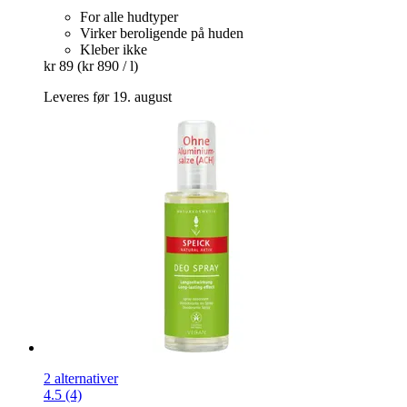
For alle hudtyper
Virker beroligende på huden
Kleber ikke
kr 89
(kr 890 / l)
Leveres før 19. august
2 alternativer
4.5 (4)