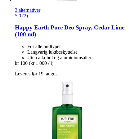
3 alternativer
5.0 (2)
Happy Earth
Pure Deo Spray, Cedar Lime
(100 ml)
For alle hudtyper
Langvarig luktbeskyttelse
Uten alkohol og aluminiumsalter
kr 100
(kr 1 000 / l)
Leveres før 19. august