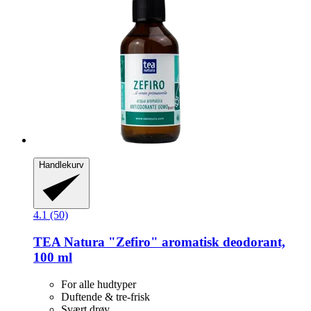
Handlekurv
4.1 (50)
TEA Natura
"Zefiro" aromatisk deodorant,
100 ml
For alle hudtyper
Duftende & tre-frisk
Svært drøy