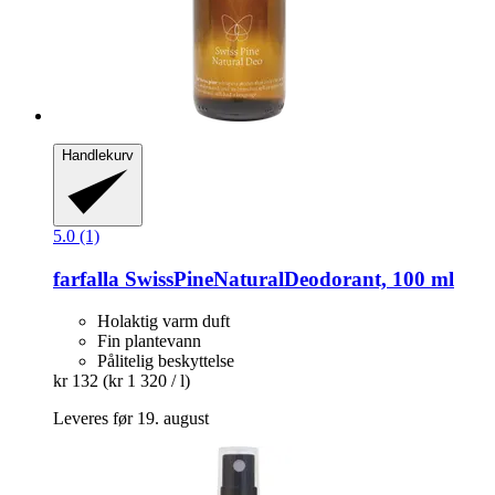
Handlekurv
5.0 (1)
farfalla
SwissPineNaturalDeodorant, 100 ml
Holaktig varm duft
Fin plantevann
Pålitelig beskyttelse
kr 132
(kr 1 320 / l)
Leveres før 19. august