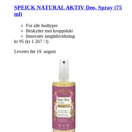
SPEICK
NATURAL AKTIV Deo, Spray (75
ml)
For alle hudtyper
Beskytter mot kroppslukt
Innovativ langtidsvirkning
kr 95
(kr 1 267 / l)
Leveres før 19. august