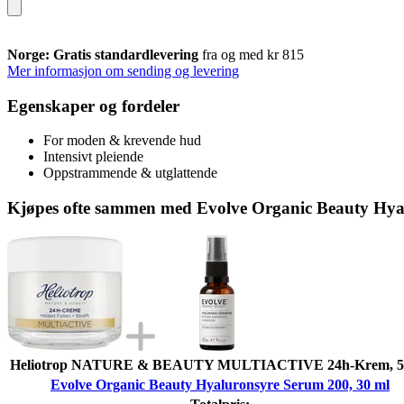
Norge: Gratis standardlevering
fra og med kr 815
Mer informasjon om sending og levering
Egenskaper og fordeler
For moden & krevende hud
Intensivt pleiende
Oppstrammende & utglattende
Kjøpes ofte sammen med Evolve Organic Beauty Hya
Heliotrop NATURE & BEAUTY MULTIACTIVE 24h-Krem, 5
Evolve Organic Beauty Hyaluronsyre Serum 200, 30 ml