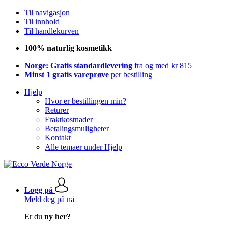
Til navigasjon
Til innhold
Til handlekurven
100% naturlig kosmetikk
Norge: Gratis standardlevering
fra og med kr 815
Minst 1 gratis vareprøve
per bestilling
Hjelp
Hvor er bestillingen min?
Returer
Fraktkostnader
Betalingsmuligheter
Kontakt
Alle temaer under Hjelp
Logg på
Meld deg på nå
Er du
ny her?