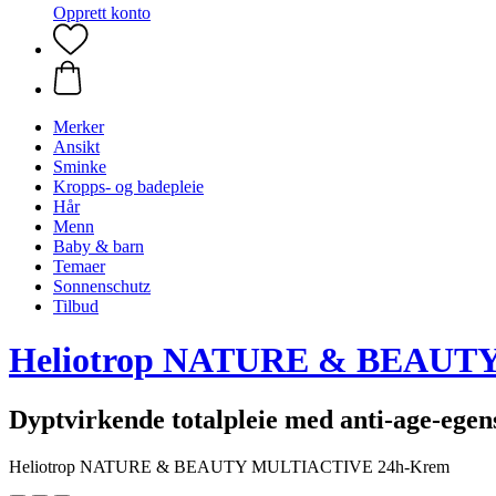
Opprett konto
Merker
Ansikt
Sminke
Kropps- og badepleie
Hår
Menn
Baby & barn
Temaer
Sonnenschutz
Tilbud
Heliotrop NATURE & BEAUT
Dyptvirkende totalpleie med anti-age-ege
Heliotrop NATURE & BEAUTY MULTIACTIVE 24h-Krem