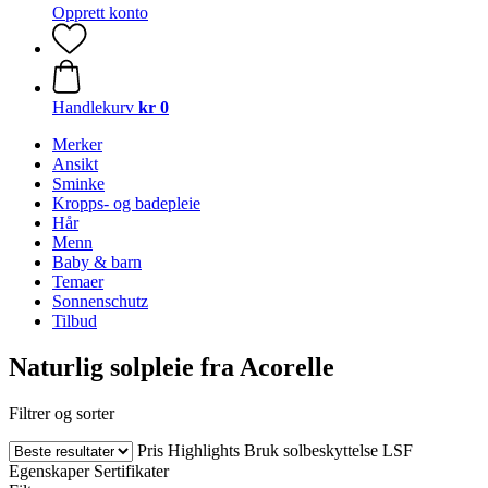
Opprett konto
Handlekurv
kr 0
Merker
Ansikt
Sminke
Kropps- og badepleie
Hår
Menn
Baby & barn
Temaer
Sonnenschutz
Tilbud
Naturlig solpleie fra Acorelle
Filtrer og sorter
Pris
Highlights
Bruk solbeskyttelse
LSF
Egenskaper
Sertifikater