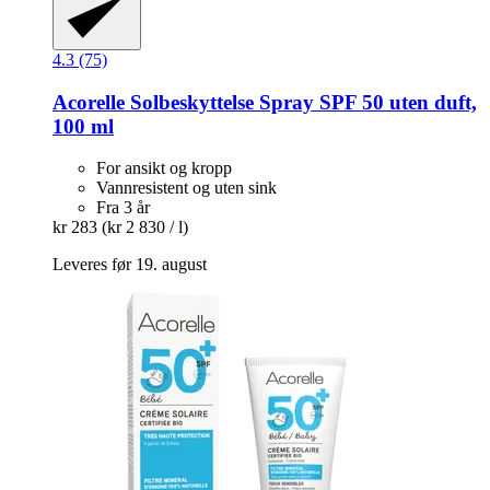
4.3 (75)
Acorelle
Solbeskyttelse Spray SPF 50 uten duft,
100 ml
For ansikt og kropp
Vannresistent og uten sink
Fra 3 år
kr 283
(kr 2 830 / l)
Leveres før 19. august