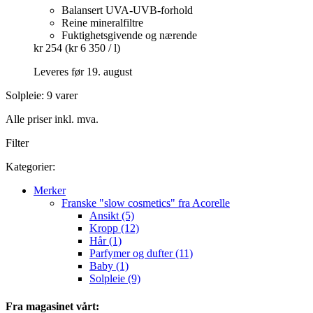
Balansert UVA-UVB-forhold
Reine mineralfiltre
Fuktighetsgivende og nærende
kr 254
(kr 6 350 / l)
Leveres før 19. august
Solpleie: 9 varer
Alle priser inkl. mva.
Filter
Kategorier:
Merker
Franske "slow cosmetics" fra Acorelle
Ansikt (5)
Kropp (12)
Hår (1)
Parfymer og dufter (11)
Baby (1)
Solpleie (9)
Fra magasinet vårt: