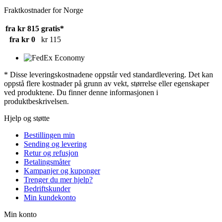
Fraktkostnader for Norge
fra kr 815
gratis*
fra kr 0
kr 115
* Disse leveringskostnadene oppstår ved standardlevering. Det kan
oppstå flere kostnader på grunn av vekt, størrelse eller egenskaper
ved produktene. Du finner denne informasjonen i
produktbeskrivelsen.
Hjelp og støtte
Bestillingen min
Sending og levering
Retur og refusjon
Betalingsmåter
Kampanjer og kuponger
Trenger du mer hjelp?
Bedriftskunder
Min kundekonto
Min konto