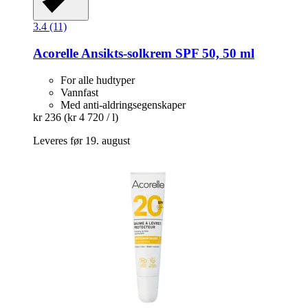
3.4 (11)
Acorelle
Ansikts-​solkrem SPF 50, 50 ml
For alle hudtyper
Vannfast
Med anti-aldringsegenskaper
kr 236
(kr 4 720 / l)
Leveres før 19. august