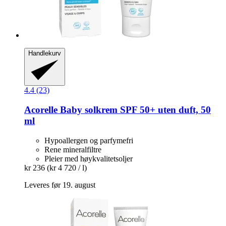
Handlekurv
4.4 (23)
Acorelle
Baby solkrem SPF 50+ uten duft, 50
ml
Hypoallergen og parfymefri
Rene mineralfiltre
Pleier med høykvalitetsoljer
kr 236
(kr 4 720 / l)
Leveres før 19. august