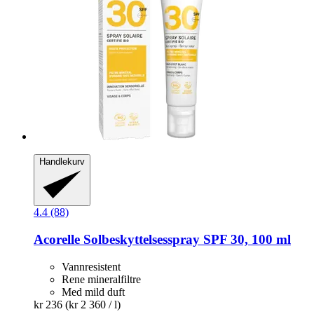
Handlekurv
4.4 (88)
Acorelle
Solbeskyttelsesspray SPF 30, 100 ml
Vannresistent
Rene mineralfiltre
Med mild duft
kr 236
(kr 2 360 / l)