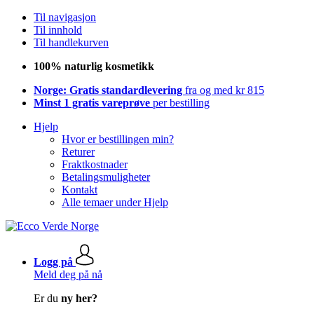
Til navigasjon
Til innhold
Til handlekurven
100% naturlig kosmetikk
Norge: Gratis standardlevering
fra og med kr 815
Minst 1 gratis vareprøve
per bestilling
Hjelp
Hvor er bestillingen min?
Returer
Fraktkostnader
Betalingsmuligheter
Kontakt
Alle temaer under Hjelp
Logg på
Meld deg på nå
Er du
ny her?