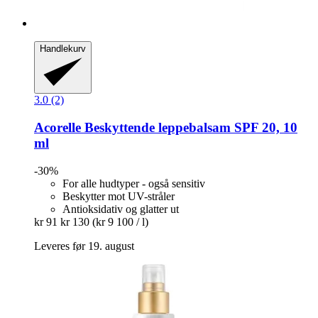
Handlekurv
3.0 (2)
Acorelle
Beskyttende leppebalsam SPF 20, 10
ml
-30%
For alle hudtyper - også sensitiv
Beskytter mot UV-stråler
Antioksidativ og glatter ut
kr 91
kr 130
(kr 9 100 / l)
Leveres før 19. august