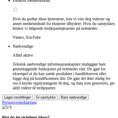
Eksternt medieinnhold
Hvis du godtar disse tjenestene, kan vi vise deg videoer og
annet medieinnhold fra eksterne tilbydere. Hvis du samtykker,
bruker vi følgende tredjepartstjenester på nettstedet:
Vimeo, YouTube
Nødvendige
Alltid aktive
Teknisk nødvendige informasjonskapsler muliggjør bare
grunnleggende funksjoner på nettstedet vårt. De gjør for
eksempel at du kan samle produkter i handlekurven eller
logge deg på kundekontoen din. De gjør det ikke mulig for
oss å knytte opplysningene til deg, og data som genereres, gis
aldri videre til tredjeparter.
Lagre innstillinger
Gi samtykke
Bare nødvendige
Personvernerklæring
Bist du im richtigen Shop?