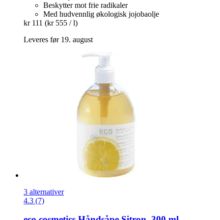
Beskytter mot frie radikaler
Med hudvennlig økologisk jojobaolje
kr 111
(kr 555 / l)
Leveres før 19. august
3 alternativer
4.3 (7)
eco cosmetics
Håndsåpe Sitron, 300 ml