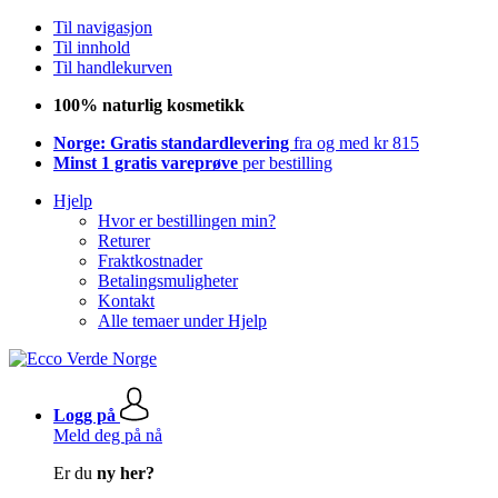
Til navigasjon
Til innhold
Til handlekurven
100% naturlig kosmetikk
Norge: Gratis standardlevering
fra og med kr 815
Minst 1 gratis vareprøve
per bestilling
Hjelp
Hvor er bestillingen min?
Returer
Fraktkostnader
Betalingsmuligheter
Kontakt
Alle temaer under Hjelp
Logg på
Meld deg på nå
Er du
ny her?