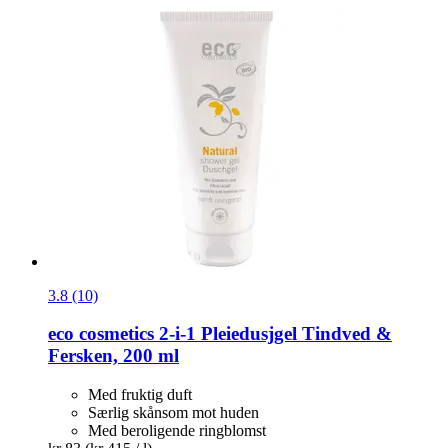
3.8 (10)
eco cosmetics
2-​i-​1 Pleiedusjgel Tindved &
Fersken, 200 ml
Med fruktig duft
Særlig skånsom mot huden
Med beroligende ringblomst