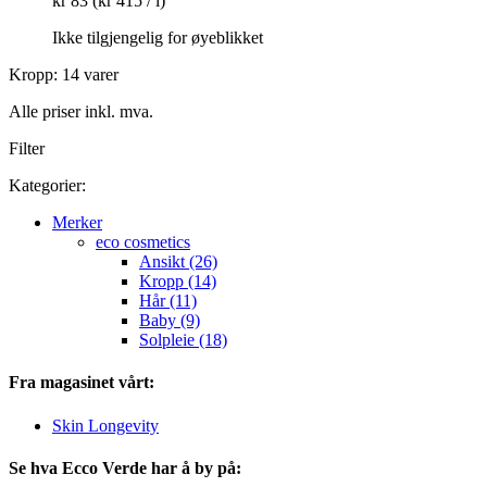
kr 83
(kr 415 / l)
Ikke tilgjengelig for øyeblikket
Kropp: 14 varer
Alle priser inkl. mva.
Filter
Kategorier:
Merker
eco cosmetics
Ansikt (26)
Kropp (14)
Hår (11)
Baby (9)
Solpleie (18)
Fra magasinet vårt:
Skin Longevity
Se hva Ecco Verde har å by på: