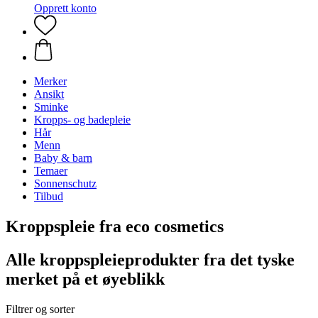
Opprett konto
Merker
Ansikt
Sminke
Kropps- og badepleie
Hår
Menn
Baby & barn
Temaer
Sonnenschutz
Tilbud
Kroppspleie fra eco cosmetics
Alle kroppspleieprodukter fra det tyske
merket på et øyeblikk
Filtrer og sorter