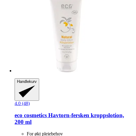
Handlekurv
4.0 (48)
eco cosmetics
Havtorn-​fersken kroppslotion,
200 ml
For økt pleiebehov