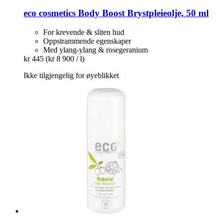
eco cosmetics
Body Boost Brystpleieolje, 50 ml
For krevende & sliten hud
Oppstrammende egenskaper
Med ylang-ylang & rosegeranium
kr 445
(kr 8 900 / l)
Ikke tilgjengelig for øyeblikket