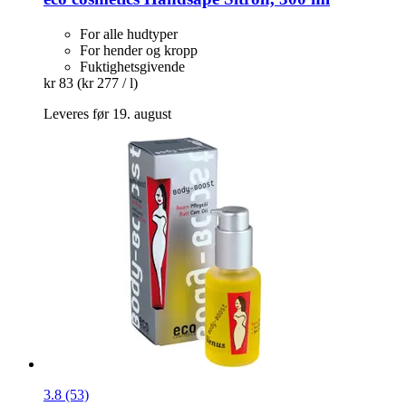
For alle hudtyper
For hender og kropp
Fuktighetsgivende
kr 83
(kr 277 / l)
Leveres før 19. august
3.8 (53)