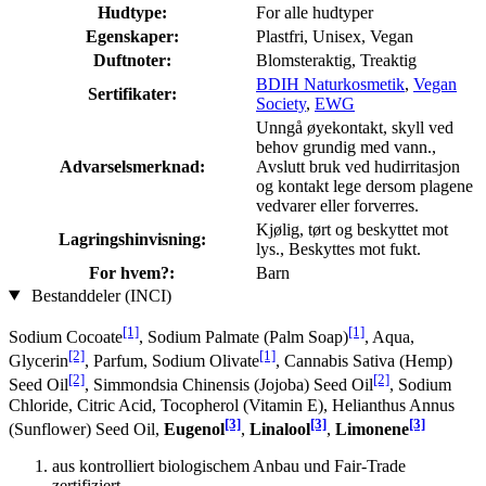
Hudtype:
For alle hudtyper
Egenskaper:
Plastfri, Unisex, Vegan
Duftnoter:
Blomsteraktig, Treaktig
BDIH Naturkosmetik
,
Vegan
Sertifikater:
Society
,
EWG
Unngå øyekontakt, skyll ved
behov grundig med vann.,
Advarselsmerknad:
Avslutt bruk ved hudirritasjon
og kontakt lege dersom plagene
vedvarer eller forverres.
Kjølig, tørt og beskyttet mot
Lagringshinvisning:
lys., Beskyttes mot fukt.
For hvem?:
Barn
Bestanddeler (INCI)
[1]
[1]
Sodium Cocoate
, Sodium Palmate (Palm Soap)
, Aqua,
[2]
[1]
Glycerin
, Parfum, Sodium Olivate
, Cannabis Sativa (Hemp)
[2]
[2]
Seed Oil
, Simmondsia Chinensis (Jojoba) Seed Oil
, Sodium
Chloride, Citric Acid, Tocopherol (Vitamin E), Helianthus Annus
[3]
[3]
[3]
(Sunflower) Seed Oil,
Eugenol
,
Linalool
,
Limonene
aus kontrolliert biologischem Anbau und Fair-Trade
zertifiziert