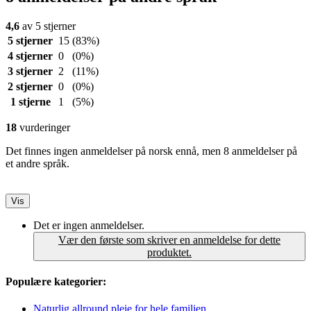
4,6
av 5 stjerner
5 stjerner
15
(83%)
4 stjerner
0
(0%)
3 stjerner
2
(11%)
2 stjerner
0
(0%)
1 stjerne
1
(5%)
18
vurderinger
Det finnes ingen anmeldelser på norsk ennå, men 8 anmeldelser på
et andre språk.
Vis
Det er ingen anmeldelser.
Vær den første som skriver en anmeldelse for dette
produktet.
Populære kategorier:
Naturlig allround pleie for hele familien