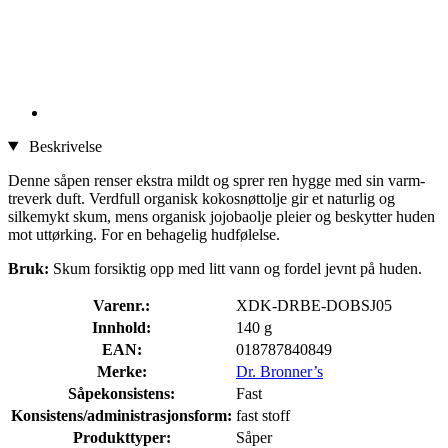
Beskrivelse
Denne såpen renser ekstra mildt og sprer ren hygge med sin varm-
treverk duft. Verdfull organisk kokosnøttolje gir et naturlig og
silkemykt skum, mens organisk jojobaolje pleier og beskytter huden
mot uttørking. For en behagelig hudfølelse.
Bruk:
Skum forsiktig opp med litt vann og fordel jevnt på huden.
Varenr.:
XDK-DRBE-DOBSJ05
Innhold:
140 g
EAN:
018787840849
Merke:
Dr. Bronner’s
Såpekonsistens:
Fast
Konsistens/administrasjonsform:
fast stoff
Produkttyper:
Såper