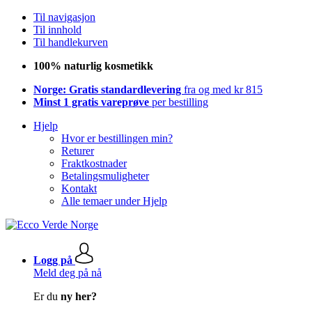
Til navigasjon
Til innhold
Til handlekurven
100% naturlig kosmetikk
Norge: Gratis standardlevering
fra og med kr 815
Minst 1 gratis vareprøve
per bestilling
Hjelp
Hvor er bestillingen min?
Returer
Fraktkostnader
Betalingsmuligheter
Kontakt
Alle temaer under Hjelp
Logg på
Meld deg på nå
Er du
ny her?