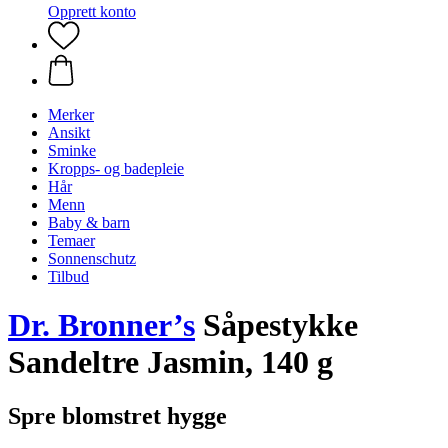
Opprett konto
Merker
Ansikt
Sminke
Kropps- og badepleie
Hår
Menn
Baby & barn
Temaer
Sonnenschutz
Tilbud
Dr. Bronner’s
Såpestykke
Sandeltre Jasmin, 140 g
Spre blomstret hygge