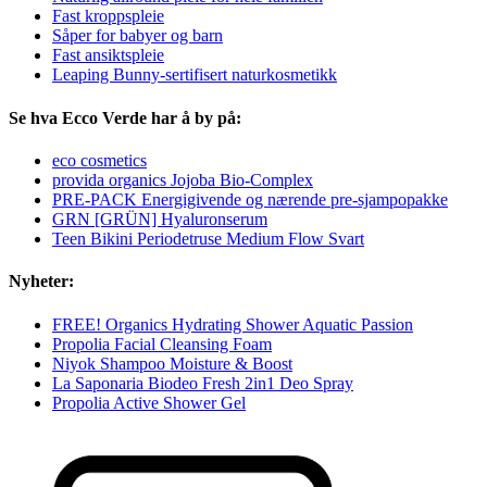
Fast kroppspleie
Såper for babyer og barn
Fast ansiktspleie
Leaping Bunny-sertifisert naturkosmetikk
Se hva Ecco Verde har å by på:
eco cosmetics
provida organics Jojoba Bio-Complex
PRE-PACK Energigivende og nærende pre-sjampopakke
GRN [GRÜN] Hyaluronserum
Teen Bikini Periodetruse Medium Flow Svart
Nyheter:
FREE! Organics Hydrating Shower Aquatic Passion
Propolia Facial Cleansing Foam
Niyok Shampoo Moisture & Boost
La Saponaria Biodeo Fresh 2in1 Deo Spray
Propolia Active Shower Gel