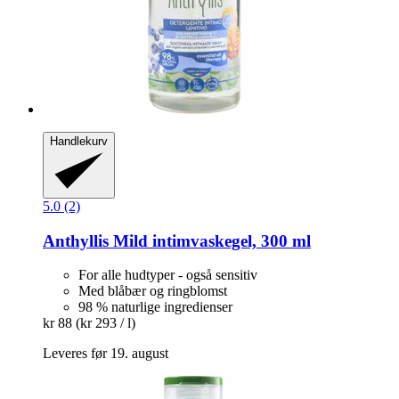
Handlekurv
5.0 (2)
Anthyllis
Mild intimvaskegel, 300 ml
For alle hudtyper - også sensitiv
Med blåbær og ringblomst
98 % naturlige ingredienser
kr 88
(kr 293 / l)
Leveres før 19. august