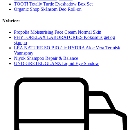
TOOT! Totally Turtle Eyeshadow Box Set
Organic Shop Skånsom Deo Roll-on
Nyheter:
Propolia Moisturising Face Cream Normal Skin
PHYTORELAX LABORATORIES Kokosdusjgel og
sjampo
LÉA NATURE SO BiO étic HYDRA Aloe Vera Termisk
Vannspray
Niyok Shampoo Repair & Balance
UND GRETEL GLANZ Liquid Eye Shadow