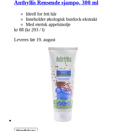
Anthyllis
Rensende sjampo, 300 ml
Ideell for fett hår
Inneholder økologisk burdock-ekstrakt
Med eterisk appelsinolje
kr 88
(kr 293 / l)
Leveres før 19. august
Handlekurv