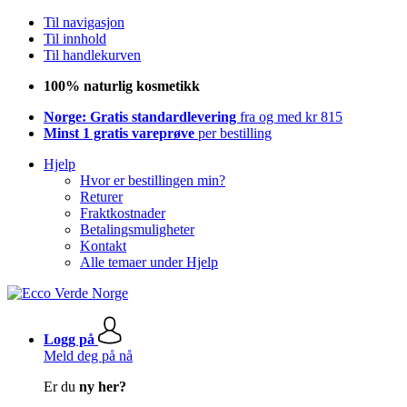
Til navigasjon
Til innhold
Til handlekurven
100% naturlig kosmetikk
Norge: Gratis standardlevering
fra og med kr 815
Minst 1 gratis vareprøve
per bestilling
Hjelp
Hvor er bestillingen min?
Returer
Fraktkostnader
Betalingsmuligheter
Kontakt
Alle temaer under Hjelp
Logg på
Meld deg på nå
Er du
ny her?