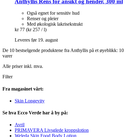
Anthyllis
Rens for ansikt og hender, 300 ml
Også egnet for sensitiv hud
Renser og pleier
Med økologisk lakrisekstrakt
kr 77
(kr 257 / l)
Leveres før 19. august
De 10 bestselgende produktene fra Anthyllis på et øyeblikk: 10
varer
Alle priser inkl. mva.
Filter
Fra magasinet vårt:
Skin Longevity
Se hva Ecco Verde har å by på:
Avril
PRIMAVERA Livsglede kroppslotion
Weleda Skin Food Body Lotion