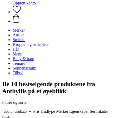
Opprett konto
Merker
Ansikt
Sminke
Kropps- og badepleie
Hår
Menn
Baby & barn
Temaer
Sonnenschutz
Tilbud
De 10 bestselgende produktene fra
Anthyllis på et øyeblikk
Filtrer og sorter
Pris
Hudtype
Merker
Egenskaper
Sertifikater
Filter