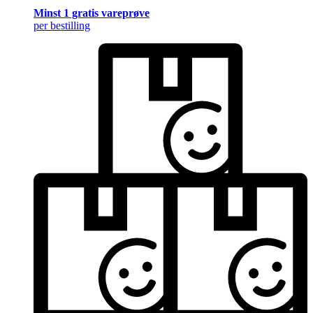
Minst 1 gratis vareprøve
per bestilling