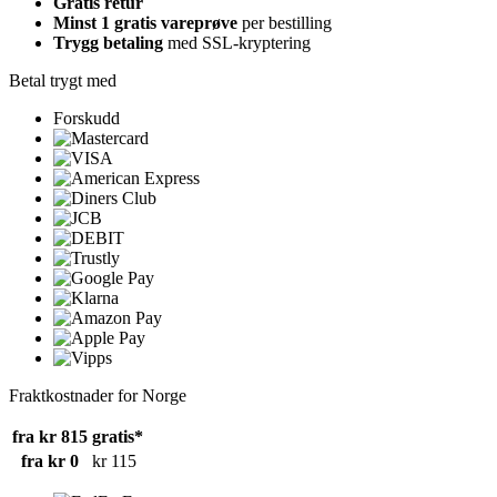
Gratis retur
Minst 1 gratis vareprøve
per bestilling
Trygg betaling
med SSL-kryptering
Betal trygt med
Forskudd
Fraktkostnader for Norge
fra kr 815
gratis*
fra kr 0
kr 115