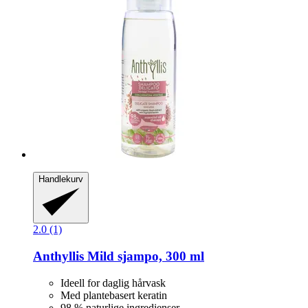
Handlekurv
2.0 (1)
Anthyllis
Mild sjampo, 300 ml
Ideell for daglig hårvask
Med plantebasert keratin
98 % naturlige ingredienser