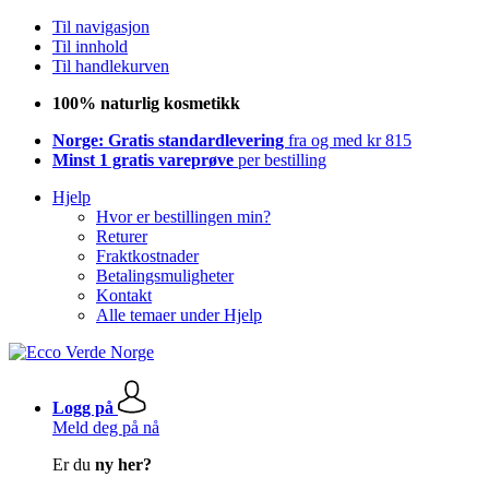
Til navigasjon
Til innhold
Til handlekurven
100% naturlig kosmetikk
Norge: Gratis standardlevering
fra og med kr 815
Minst 1 gratis vareprøve
per bestilling
Hjelp
Hvor er bestillingen min?
Returer
Fraktkostnader
Betalingsmuligheter
Kontakt
Alle temaer under Hjelp
Logg på
Meld deg på nå
Er du
ny her?