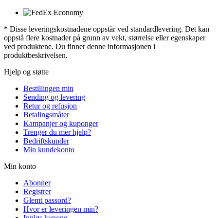
* Disse leveringskostnadene oppstår ved standardlevering. Det kan
oppstå flere kostnader på grunn av vekt, størrelse eller egenskaper
ved produktene. Du finner denne informasjonen i
produktbeskrivelsen.
Hjelp og støtte
Bestillingen min
Sending og levering
Retur og refusjon
Betalingsmåter
Kampanjer og kuponger
Trenger du mer hjelp?
Bedriftskunder
Min kundekonto
Min konto
Abonner
Registrer
Glemt passord?
Hvor er leveringen min?
Innløs kupong