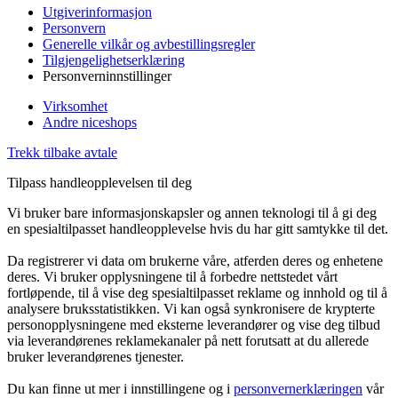
Utgiverinformasjon
Personvern
Generelle vilkår og avbestillingsregler
Tilgjengelighetserklæring
Personverninnstillinger
Virksomhet
Andre niceshops
Trekk tilbake avtale
Tilpass handleopplevelsen til deg
Vi bruker bare informasjonskapsler og annen teknologi til å gi deg
en spesialtilpasset handleopplevelse hvis du har gitt samtykke til det.
Da registrerer vi data om brukerne våre, atferden deres og enhetene
deres. Vi bruker opplysningene til å forbedre nettstedet vårt
fortløpende, til å vise deg spesialtilpasset reklame og innhold og til å
analysere bruksstatistikken. Vi kan også synkronisere de krypterte
personopplysningene med eksterne leverandører og vise deg tilbud
via leverandørenes reklamekanaler på nett forutsatt at du allerede
bruker leverandørenes tjenester.
Du kan finne ut mer i innstillingene og i
personvernerklæringen
vår