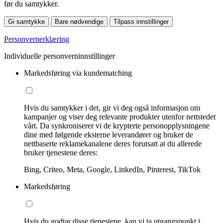
før du samtykker.
Gi samtykke
Bare nødvendige
Tilpass innstillinger
Personvernerklæring
Individuelle personverninnstillinger
Markedsføring via kundematching
Hvis du samtykker i det, gir vi deg også informasjon om
kampanjer og viser deg relevante produkter utenfor nettstedet
vårt. Da synkroniserer vi de krypterte personopplysningene
dine med følgende eksterne leverandører og bruker de
nettbaserte reklamekanalene deres forutsatt at du allerede
bruker tjenestene deres:
Bing, Criteo, Meta, Google, LinkedIn, Pinterest, TikTok
Markedsføring
Hvis du godtar disse tjenestene, kan vi ta utgangspunkt i