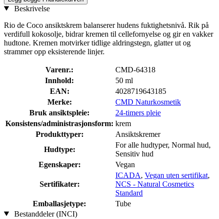
Beskrivelse
Rio de Coco ansiktskrem balanserer hudens fuktighetsnivå. Rik på
verdifull kokosolje, bidrar kremen til cellefornyelse og gir en vakker
hudtone. Kremen motvirker tidlige aldringstegn, glatter ut og
strammer opp eksisterende linjer.
Varenr.:
CMD-64318
Innhold:
50 ml
EAN:
4028719643185
Merke:
CMD Naturkosmetik
Bruk ansiktspleie:
24-timers pleie
Konsistens/administrasjonsform:
krem
Produkttyper:
Ansiktskremer
For alle hudtyper, Normal hud,
Hudtype:
Sensitiv hud
Egenskaper:
Vegan
ICADA
,
Vegan uten sertifikat
,
Sertifikater:
NCS - Natural Cosmetics
Standard
Emballasjetype:
Tube
Bestanddeler (INCI)