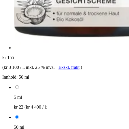
kr 155
(
kr 3 100 / l
, inkl. 25 % mva.
-
Ekskl. frakt
)
Innhold:
50 ml
5 ml
kr 22
(kr 4 400 / l)
50 ml