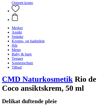
Opprett konto
Merker
Ansikt
Sminke
Kropps- og badepleie
Hår
Menn
Baby & barn
Temaer
Sonnenschutz
Tilbud
CMD Naturkosmetik
Rio de
Coco ansiktskrem, 50 ml
Delikat duftende pleie