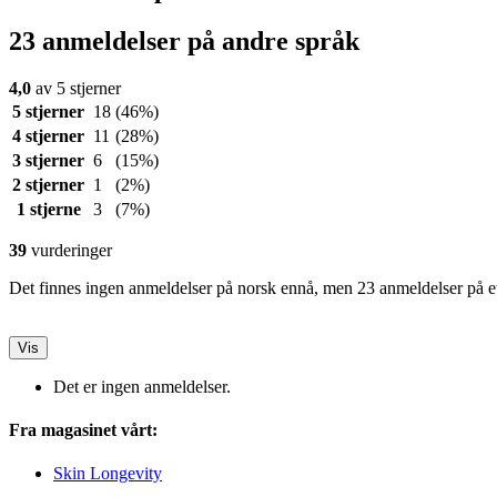
23 anmeldelser på andre språk
4,0
av 5 stjerner
5 stjerner
18
(46%)
4 stjerner
11
(28%)
3 stjerner
6
(15%)
2 stjerner
1
(2%)
1 stjerne
3
(7%)
39
vurderinger
Det finnes ingen anmeldelser på norsk ennå, men 23 anmeldelser på et
Vis
Det er ingen anmeldelser.
Fra magasinet vårt:
Skin Longevity