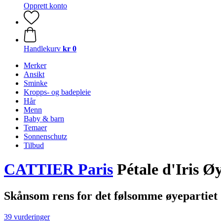
Opprett konto
Handlekurv
kr 0
Merker
Ansikt
Sminke
Kropps- og badepleie
Hår
Menn
Baby & barn
Temaer
Sonnenschutz
Tilbud
CATTIER Paris
Pétale d'Iris Ø
Skånsom rens for det følsomme øyepartiet
39 vurderinger