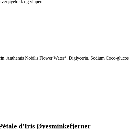
over øyelokk og vipper.
n, Anthemis Nobilis Flower Water*, Diglycerin, Sodium Coco-glucosid
étale d'Iris Øyesminkefjerner