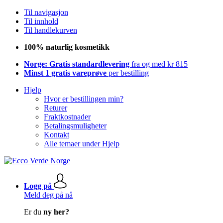
Til navigasjon
Til innhold
Til handlekurven
100% naturlig kosmetikk
Norge: Gratis standardlevering
fra og med kr 815
Minst 1 gratis vareprøve
per bestilling
Hjelp
Hvor er bestillingen min?
Returer
Fraktkostnader
Betalingsmuligheter
Kontakt
Alle temaer under Hjelp
Logg på
Meld deg på nå
Er du
ny her?