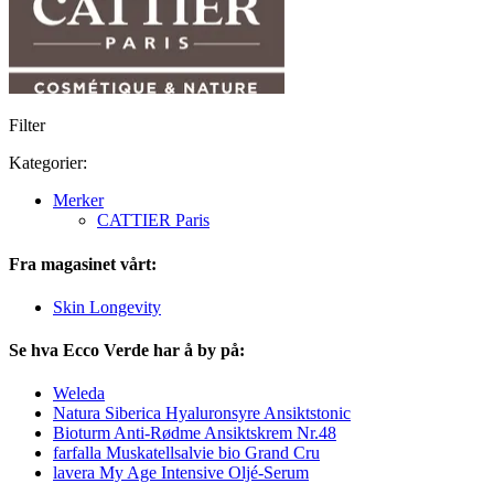
Filter
Kategorier:
Merker
CATTIER Paris
Fra magasinet vårt:
Skin Longevity
Se hva Ecco Verde har å by på:
Weleda
Natura Siberica Hyaluronsyre Ansiktstonic
Bioturm Anti-Rødme Ansiktskrem Nr.48
farfalla Muskatellsalvie bio Grand Cru
lavera My Age Intensive Oljé-Serum