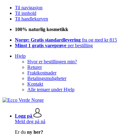
Til navigasjon
Til innhold
Til handlekurven
100% naturlig kosmetikk
Norge: Gratis standardlevering
fra og med kr 815
Minst 1 gratis vareprøve
per bestilling
Hjelp
Hvor er bestillingen min?
Returer
Fraktkostnader
Betalingsmuligheter
Kontakt
Alle temaer under Hjelp
Logg på
Meld deg på nå
Er du
ny her?