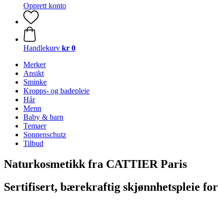
Opprett konto
Handlekurv
kr 0
Merker
Ansikt
Sminke
Kropps- og badepleie
Hår
Menn
Baby & barn
Temaer
Sonnenschutz
Tilbud
Naturkosmetikk fra CATTIER Paris
Sertifisert, bærekraftig skjønnhetspleie fo