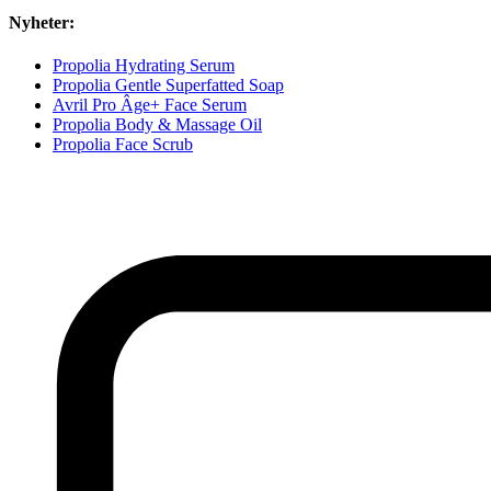
Nyheter:
Propolia Hydrating Serum
Propolia Gentle Superfatted Soap
Avril Pro Âge+ Face Serum
Propolia Body & Massage Oil
Propolia Face Scrub