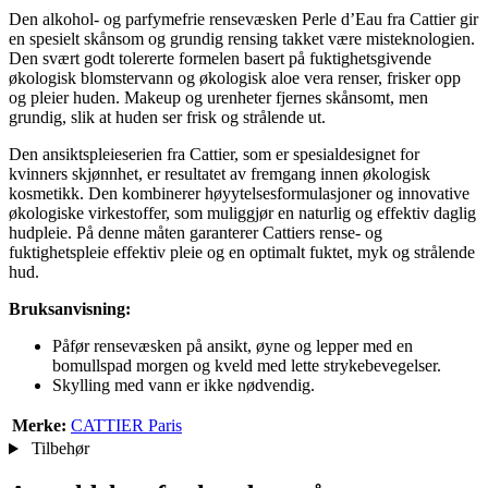
Den alkohol- og parfymefrie rensevæsken Perle d’Eau fra Cattier gir
en spesielt skånsom og grundig rensing takket være misteknologien.
Den svært godt tolererte formelen basert på fuktighetsgivende
økologisk blomstervann og økologisk aloe vera renser, frisker opp
og pleier huden. Makeup og urenheter fjernes skånsomt, men
grundig, slik at huden ser frisk og strålende ut.
Den ansiktspleieserien fra Cattier, som er spesialdesignet for
kvinners skjønnhet, er resultatet av fremgang innen økologisk
kosmetikk. Den kombinerer høyytelsesformulasjoner og innovative
økologiske virkestoffer, som muliggjør en naturlig og effektiv daglig
hudpleie. På denne måten garanterer Cattiers rense- og
fuktighetspleie effektiv pleie og en optimalt fuktet, myk og strålende
hud.
Bruksanvisning:
Påfør rensevæsken på ansikt, øyne og lepper med en
bomullspad morgen og kveld med lette strykebevegelser.
Skylling med vann er ikke nødvendig.
Merke:
CATTIER Paris
Tilbehør