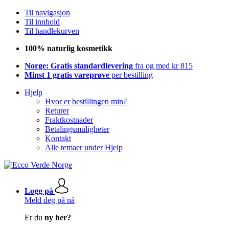
Til navigasjon
Til innhold
Til handlekurven
100% naturlig kosmetikk
Norge: Gratis standardlevering
fra og med kr 815
Minst 1 gratis vareprøve
per bestilling
Hjelp
Hvor er bestillingen min?
Returer
Fraktkostnader
Betalingsmuligheter
Kontakt
Alle temaer under Hjelp
Logg på
Meld deg på nå
Er du
ny her?