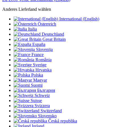
Anderes Lieferland wählen
International (English)
Österreich
Italia
Deutschland
Great Britain
España
Slovenija
France
România
Sverige
Hrvatska
Polska
Magyar
Suomi
България
Schweiz
Suisse
Svizzera
Switzerland
Slovensko
Česká republika
Ireland