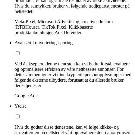
produkter. Vi kan også måle resultatet av disse aktivitetene.
Hvis du samtykker, bruker vi følgende tredjepartstjenester på
nettstedet:
Meta-Pixel, Microsoft Advertising, creativecdn.com
(RTBHouse), TikTok Pixel, Klikkbaserte
produktanbefalinger, Ads Defender
Avansert konverteringssporing
Ved å akseptere denne tjenesten kan vi bedre forstå, evaluere
og optimalisere effekten av våre nettbaserte annonser. For
dette sammenligner vi dine krypterte personopplysninger med
følgende eksterne tilbydere, forutsatt at du allerede bruker
deres tjenester
Google Ads
Ytelse
Hvis du godtar disse tjenestene, kan vi følge klikke- og
surfeatferden på nettstedet vårt og evaluere den i anonymisert