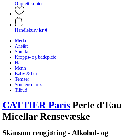
Opprett konto
Handlekurv
kr 0
Merker
Ansikt
Sminke
Kropps- og badepleie
Hår
Menn
Baby & barn
Temaer
Sonnenschutz
Tilbud
CATTIER Paris
Perle d'Eau
Micellar Rensevæske
Skånsom rengjøring - Alkohol- og