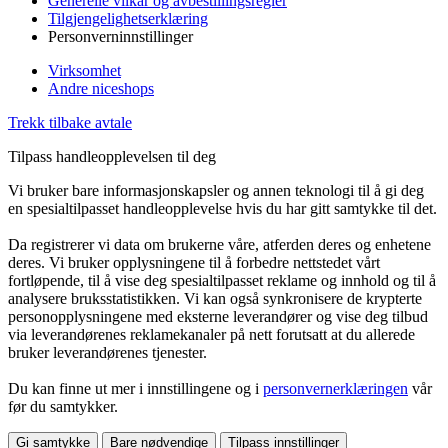
Generelle vilkår og avbestillingsregler
Tilgjengelighetserklæring
Personverninnstillinger
Virksomhet
Andre niceshops
Trekk tilbake avtale
Tilpass handleopplevelsen til deg
Vi bruker bare informasjonskapsler og annen teknologi til å gi deg
en spesialtilpasset handleopplevelse hvis du har gitt samtykke til det.
Da registrerer vi data om brukerne våre, atferden deres og enhetene
deres. Vi bruker opplysningene til å forbedre nettstedet vårt
fortløpende, til å vise deg spesialtilpasset reklame og innhold og til å
analysere bruksstatistikken. Vi kan også synkronisere de krypterte
personopplysningene med eksterne leverandører og vise deg tilbud
via leverandørenes reklamekanaler på nett forutsatt at du allerede
bruker leverandørenes tjenester.
Du kan finne ut mer i innstillingene og i
personvernerklæringen
vår
før du samtykker.
Gi samtykke
Bare nødvendige
Tilpass innstillinger