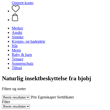
Opprett konto
Merker
Ansikt
Sminke
Kropps- og badepleie
Hår
Menn
Baby & barn
Temaer
Sonnenschutz
Tilbud
Naturlig insektbeskyttelse fra bjobj
Filtrer og sorter
Pris
Egenskaper
Sertifikater
Filter