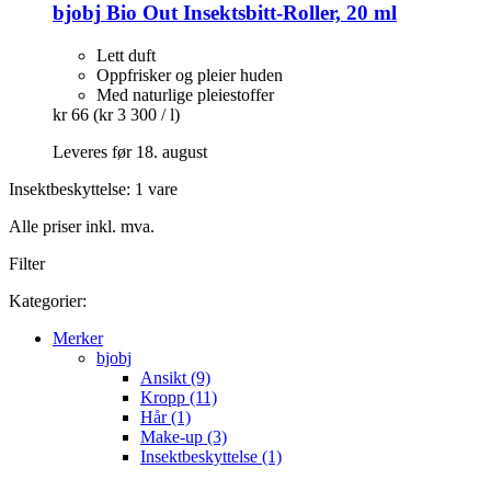
bjobj
Bio Out Insektsbitt-​Roller, 20 ml
Lett duft
Oppfrisker og pleier huden
Med naturlige pleiestoffer
kr 66
(kr 3 300 / l)
Leveres før 18. august
Insektbeskyttelse: 1 vare
Alle priser inkl. mva.
Filter
Kategorier:
Merker
bjobj
Ansikt (9)
Kropp (11)
Hår (1)
Make-up (3)
Insektbeskyttelse (1)