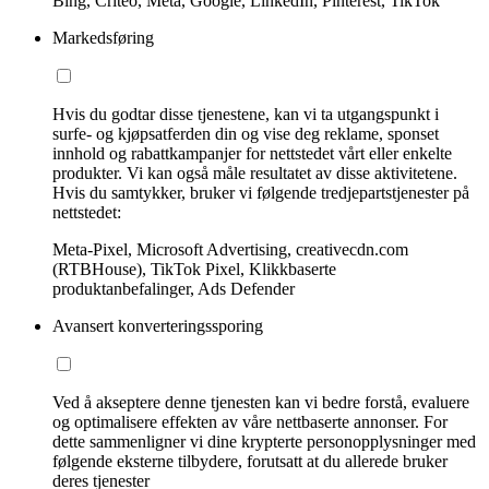
Bing, Criteo, Meta, Google, LinkedIn, Pinterest, TikTok
Markedsføring
Hvis du godtar disse tjenestene, kan vi ta utgangspunkt i
surfe- og kjøpsatferden din og vise deg reklame, sponset
innhold og rabattkampanjer for nettstedet vårt eller enkelte
produkter. Vi kan også måle resultatet av disse aktivitetene.
Hvis du samtykker, bruker vi følgende tredjepartstjenester på
nettstedet:
Meta-Pixel, Microsoft Advertising, creativecdn.com
(RTBHouse), TikTok Pixel, Klikkbaserte
produktanbefalinger, Ads Defender
Avansert konverteringssporing
Ved å akseptere denne tjenesten kan vi bedre forstå, evaluere
og optimalisere effekten av våre nettbaserte annonser. For
dette sammenligner vi dine krypterte personopplysninger med
følgende eksterne tilbydere, forutsatt at du allerede bruker
deres tjenester