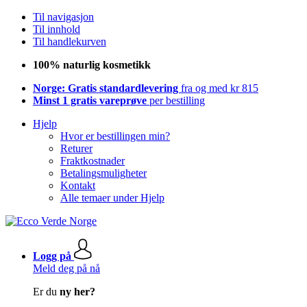
Til navigasjon
Til innhold
Til handlekurven
100% naturlig kosmetikk
Norge: Gratis standardlevering
fra og med kr 815
Minst 1 gratis vareprøve
per bestilling
Hjelp
Hvor er bestillingen min?
Returer
Fraktkostnader
Betalingsmuligheter
Kontakt
Alle temaer under Hjelp
Logg på
Meld deg på nå
Er du
ny her?