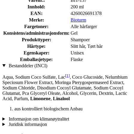
Varenr.:
BIT-137
Innhold:
200 ml
EAN:
4260026691378
Merke:
Bioturm
Fargetoner:
Alle hårfarger
Konsistens/administrasjonsform:
Gel
Produkttyper:
Shampoer
Hårtype:
Slitt hår, Tørt hår
Egenskaper:
Unisex
Emballasjetype:
Flaske
Bestanddeler (INCI)
[1]
Aqua, Sodium Coco­ Sulfate, Lac
, Coco Glucoside, Nelumbium
Speciosum Flower Extract, Moringa Pterygospermaseed Extract,
Sodium Chloride, Disodium Cocoyl Glutamate, Sodium Cocoyl
Glutamat, Pca Glyceryl Oleate, Alcohol, Glycerin, Dextrin, Lactic
Acid, Parfum,
Limonene
,
Linalool
aus kontrolliert biologischem Anbau
Informasjon om klimanøytralitet
Juridisk informasjon