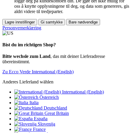
logge deg på kundekontoen din. De gjør det ikke mulig for
oss å knytte opplysningene til deg, og data som genereres, gis
aldri videre til tredjeparter.
Lagre innstillinger
Gi samtykke
Bare nødvendige
Personvernerklæring
Bist du im richtigen Shop?
Bitte wechsle zum Land
, das mit deiner Lieferadresse
übereinstimmt.
Zu Ecco Verde International (English)
Anderes Lieferland wählen
International (English)
Österreich
Italia
Deutschland
Great Britain
España
Slovenija
France