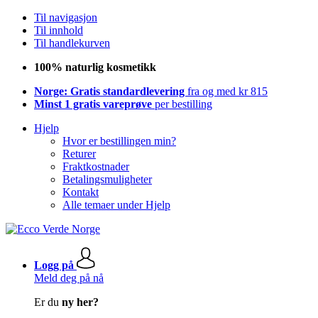
Til navigasjon
Til innhold
Til handlekurven
100% naturlig kosmetikk
Norge: Gratis standardlevering
fra og med kr 815
Minst 1 gratis vareprøve
per bestilling
Hjelp
Hvor er bestillingen min?
Returer
Fraktkostnader
Betalingsmuligheter
Kontakt
Alle temaer under Hjelp
Logg på
Meld deg på nå
Er du
ny her?