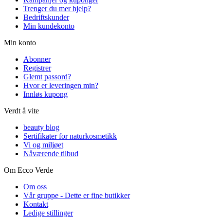
Trenger du mer hjelp?
Bedriftskunder
Min kundekonto
Min konto
Abonner
Registrer
Glemt passord?
Hvor er leveringen min?
Innløs kupong
Verdt å vite
beauty blog
Sertifikater for naturkosmetikk
Vi og miljøet
Nåværende tilbud
Om Ecco Verde
Om oss
Vår gruppe - Dette er fine butikker
Kontakt
Ledige stillinger