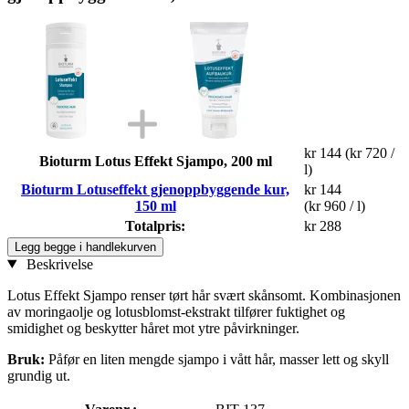
kr 144
(kr 720 /
Bioturm Lotus Effekt Sjampo, 200 ml
l)
Bioturm Lotuseffekt gjenoppbyggende kur,
kr 144
150 ml
(kr 960 / l)
Totalpris:
kr 288
Legg begge i handlekurven
Beskrivelse
Lotus Effekt Sjampo renser tørt hår svært skånsomt. Kombinasjonen
av moringaolje og lotusblomst-ekstrakt tilfører fuktighet og
smidighet og beskytter håret mot ytre påvirkninger.
Bruk:
Påfør en liten mengde sjampo i vått hår, masser lett og skyll
grundig ut.