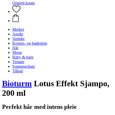
Opprett konto
Merker
Ansikt
Sminke
Kropps- og badepleie
Hår
Menn
Baby & barn
Temaer
Sonnenschutz
Tilbud
Bioturm
Lotus Effekt Sjampo,
200 ml
Perfekt hår med intens pleie