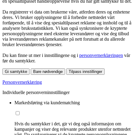
en spesialtilpasset handleopplevelse hvis du har gitt samtykke til det.
Da registrerer vi data om brukerne våre, atferden deres og enhetene
deres. Vi bruker opplysningene til å forbedre nettstedet vårt
fortløpende, til å vise deg spesialtilpasset reklame og innhold og til å
analysere bruksstatistikken. Vi kan også synkronisere de krypterte
personopplysningene med eksterne leverandører og vise deg tilbud
via leverandørenes reklamekanaler på nett forutsatt at du allerede
bruker leverandørenes tjenester.
Du kan finne ut mer i innstillingene og i
personvernerklæringen
vår
før du samtykker.
Gi samtykke
Bare nødvendige
Tilpass innstillinger
Personvernerklæring
Individuelle personverninnstillinger
Markedsføring via kundematching
Hvis du samtykker i det, gir vi deg også informasjon om
kampanjer og viser deg relevante produkter utenfor nettstedet
vårt. Da synkroniserer vi de krypterte personopplysningene