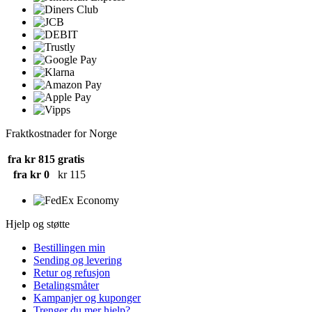
Fraktkostnader for Norge
fra kr 815
gratis
fra kr 0
kr 115
Hjelp og støtte
Bestillingen min
Sending og levering
Retur og refusjon
Betalingsmåter
Kampanjer og kuponger
Trenger du mer hjelp?