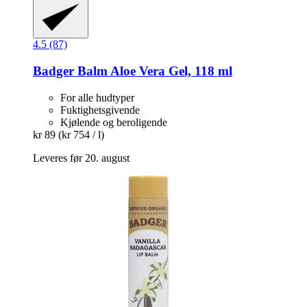
4.5 (87)
Badger Balm
Aloe Vera Gel, 118 ml
For alle hudtyper
Fuktighetsgivende
Kjølende og beroligende
kr 89
(kr 754 / l)
Leveres før 20. august