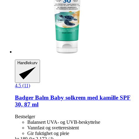
Handlekurv
4.5 (11)
Badger Balm
Baby solkrem med kamille SPF
30, 87 ml
Bestselger
Balansert UVA- og UVB-beskyttelse
Vannfast og svetteresistent
Gir fuktighet og pleie
kr 189
(kr 2 172 / l)