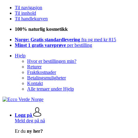
Til navigasjon
Til innhold
Til handlekurven
100% naturlig kosmetikk
Norge: Gratis standardlevering
fra og med kr 815
Minst 1 gratis vareprøve
per bestilling
Hjelp
Hvor er bestillingen min?
Returer
Fraktkostnader
Betalingsmuligheter
Kontakt
Alle temaer under Hjelp
Logg på
Meld deg på nå
Er du
ny her?