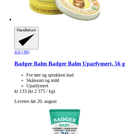
Handlekurv
4.6 (36)
Badger Balm
Badger Balm Uparfymert, 56 g
For tørr og sprukken hud
Skånsom og mild
Uparfymert
kr 133
(kr 2 375 / kg)
Leveres før 20. august