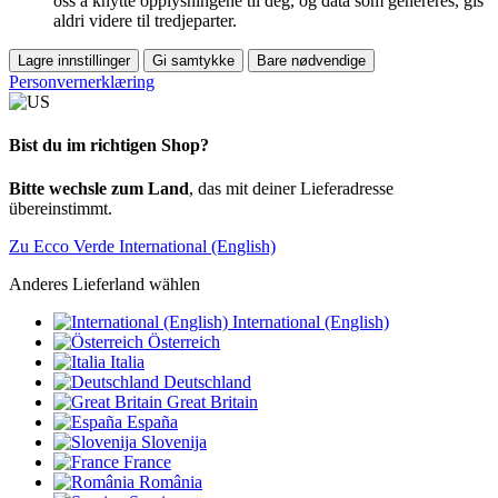
oss å knytte opplysningene til deg, og data som genereres, gis
aldri videre til tredjeparter.
Lagre innstillinger
Gi samtykke
Bare nødvendige
Personvernerklæring
Bist du im richtigen Shop?
Bitte wechsle zum Land
, das mit deiner Lieferadresse
übereinstimmt.
Zu Ecco Verde International (English)
Anderes Lieferland wählen
International (English)
Österreich
Italia
Deutschland
Great Britain
España
Slovenija
France
România