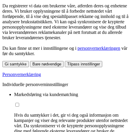
Da registrerer vi data om brukerne våre, atferden deres og enhetene
deres. Vi bruker opplysningene til å forbedre nettstedet vårt
fortløpende, til å vise deg spesialtilpasset reklame og innhold og til å
analysere bruksstatistikken. Vi kan også synkronisere de krypterte
personopplysningene med eksterne leverandører og vise deg tilbud
via leverandørenes reklamekanaler på nett forutsatt at du allerede
bruker leverandørenes tjenester.
Du kan finne ut mer i innstillingene og i
personvernerklæringen
vår
før du samtykker.
Gi samtykke
Bare nødvendige
Tilpass innstillinger
Personvernerklæring
Individuelle personverninnstillinger
Markedsføring via kundematching
Hvis du samtykker i det, gir vi deg også informasjon om
kampanjer og viser deg relevante produkter utenfor nettstedet
vårt. Da synkroniserer vi de krypterte personopplysningene
dine med følgende eksterne leverandører og bruker de