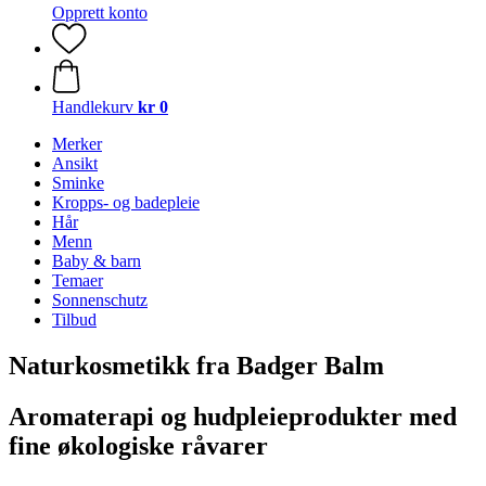
Opprett konto
Handlekurv
kr 0
Merker
Ansikt
Sminke
Kropps- og badepleie
Hår
Menn
Baby & barn
Temaer
Sonnenschutz
Tilbud
Naturkosmetikk fra Badger Balm
Aromaterapi og hudpleieprodukter med
fine økologiske råvarer