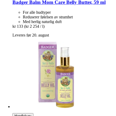
Badger Balm
Mom Care Belly Butter, 59 ml
For alle hudtyper
Reduserer følelsen av stramhet
Med herlig naturlig duft
kr 133
(kr 2 254 / l)
Leveres før 20. august
Handlekurv