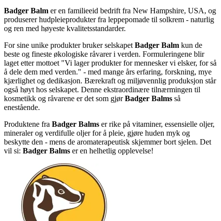
Badger Balm
er en familieeid bedrift fra New Hampshire, USA, og
produserer hudpleieprodukter fra leppepomade til solkrem - naturlig
og ren med høyeste kvalitetsstandarder.
For sine unike produkter bruker selskapet
Badger Balm
kun de
beste og fineste økologiske råvarer i verden. Formuleringene blir
laget etter mottoet "Vi lager produkter for mennesker vi elsker, for så
å dele dem med verden." - med mange års erfaring, forskning, mye
kjærlighet og dedikasjon. Bærekraft og miljøvennlig produksjon står
også høyt hos selskapet. Denne ekstraordinære tilnærmingen til
kosmetikk og råvarene er det som gjør
Badger Balms
så
enestående.
Produktene fra
Badger Balms
er rike på vitaminer, essensielle oljer,
mineraler og verdifulle oljer for å pleie, gjøre huden myk og
beskytte den - mens de aromaterapeutisk skjemmer bort sjelen. Det
vil si:
Badger Balms
er en helhetlig opplevelse!