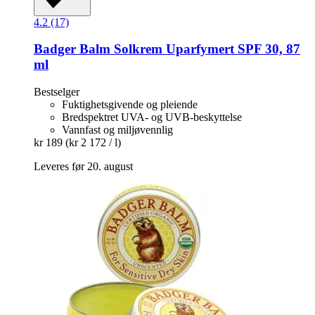
4.2 (17)
Badger Balm
Solkrem Uparfymert SPF 30, 87
ml
Bestselger
Fuktighetsgivende og pleiende
Bredspektret UVA- og UVB-beskyttelse
Vannfast og miljøvennlig
kr 189
(kr 2 172 / l)
Leveres før 20. august