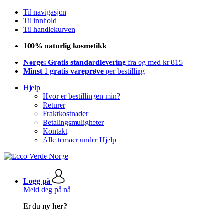
Til navigasjon
Til innhold
Til handlekurven
100% naturlig kosmetikk
Norge: Gratis standardlevering
fra og med kr 815
Minst 1 gratis vareprøve
per bestilling
Hjelp
Hvor er bestillingen min?
Returer
Fraktkostnader
Betalingsmuligheter
Kontakt
Alle temaer under Hjelp
Logg på
Meld deg på nå
Er du
ny her?