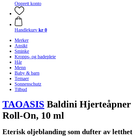
Opprett konto
Handlekurv
kr 0
Merker
Ansikt
Sminke
Kropps- og badepleie
Hår
Menn
Baby & barn
Temaer
Sonnenschutz
Tilbud
TAOASIS
Baldini Hjerteåpner
Roll-On, 10 ml
Eterisk oljeblanding som dufter av letthet