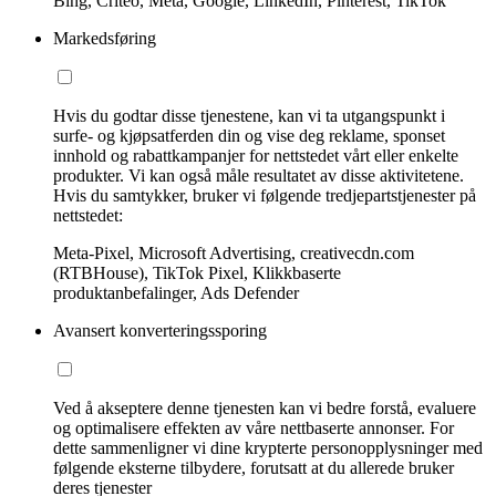
Bing, Criteo, Meta, Google, LinkedIn, Pinterest, TikTok
Markedsføring
Hvis du godtar disse tjenestene, kan vi ta utgangspunkt i
surfe- og kjøpsatferden din og vise deg reklame, sponset
innhold og rabattkampanjer for nettstedet vårt eller enkelte
produkter. Vi kan også måle resultatet av disse aktivitetene.
Hvis du samtykker, bruker vi følgende tredjepartstjenester på
nettstedet:
Meta-Pixel, Microsoft Advertising, creativecdn.com
(RTBHouse), TikTok Pixel, Klikkbaserte
produktanbefalinger, Ads Defender
Avansert konverteringssporing
Ved å akseptere denne tjenesten kan vi bedre forstå, evaluere
og optimalisere effekten av våre nettbaserte annonser. For
dette sammenligner vi dine krypterte personopplysninger med
følgende eksterne tilbydere, forutsatt at du allerede bruker
deres tjenester