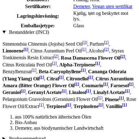
Sertifikater:
Demeter
,
Vegan uten sertifikat
Kjølig, tørt og beskyttet mot
Lagringshinvisning:
lys.
Emballasjetype:
Glass
Bestanddeler (INCI)
[3]
[2]
Simmondsia Chinensis (Jojoba) Seed Oil
, Parfum
,
[1]
[1]
[2]
Limonene
, Citrus Aurantium Peel Oil
, Alcohol
, Styrax
[2]
[2]
Tonkinensis Resin Extract
,
Rosa Damascena Flower Oil
,
[3]
[1]
Citrus Reticulata Peel Oil
,
Alpha-Terpinene
,
[1]
[1]
Benzylbenzoat
,
Beta-Caryophyllene
,
Cananga Odorata
[1]
[1]
[1]
(Ylang Ylang) Oil
,
Citral
,
Citronellol
,
Citrus Aurantium
[1]
[1]
[1]
Amara (Bitter Orange) Flower Oil
,
Coumarin
,
Farnesol
,
[1]
[1]
[1]
[1]
Geraniol
,
Geranyl Acetate
,
Linalool
,
Linalyl Acetate
,
[1]
[1]
Pelargonium Graveolons (Geranium) Flower Oil
,
Pinene
, Rose
[1]
[1]
[1]
[1]
Flower Oil/Extract
,
Terpineol
,
Terpinolene
,
Vanillin
aus 100% natürlichen ätherischen Ölen
Bio-Anbau
Demeter, aus biodynamischer Landwirtschaft
Produsentmerknad