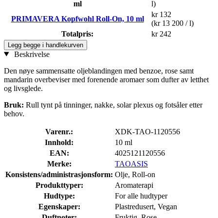
ml
l)
kr 132
PRIMAVERA Kopfwohl Roll-On, 10 ml
(kr 13 200 / l)
Totalpris:
kr 242
Legg begge i handlekurven
Beskrivelse
Den nøye sammensatte oljeblandingen med benzoe, rose samt
mandarin overbeviser med forenende aromaer som dufter av letthet
og livsglede.
Bruk:
Rull tynt på tinninger, nakke, solar plexus og fotsåler etter
behov.
Varenr.:
XDK-TAO-1120556
Innhold:
10 ml
EAN:
4025121120556
Merke:
TAOASIS
Konsistens/administrasjonsform:
Olje, Roll-on
Produkttyper:
Aromaterapi
Hudtype:
For alle hudtyper
Egenskaper:
Plastredu­sert, Vegan
Duftnoter:
Fruktig, Rose