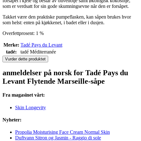
forsåpet i kjele og består av olivenolje samt økologisk kokosolje,
som er verdsatt for sin gode skumningsevne når den er forsåpet.
Takket være den praktiske pumpeflasken, kan såpen brukes hvor
som helst: enten på kjøkkenet, i badet eller i dusjen.
Overfettprosent: 1 %
Merke:
Tadé Pays du Levant
tadé:
tadé Méditerranée
Vurder dette produktet
anmeldelser på norsk for Tadé Pays du
Levant Flytende Marseille-såpe
Fra magasinet vårt:
Skin Longevity
Nyheter:
Propolia Moisturising Face Cream Normal Skin
Duftvann Sitron og Jasmin - Raggio di sole