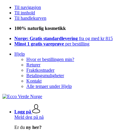
Til navigasjon
Til innhold
Til handlekurven
100% naturlig kosmetikk
Norge: Gratis standardlevering
fra og med kr 815
Minst 1 gratis vareprøve
per bestilling
Hjelp
Hvor er bestillingen min?
Returer
Fraktkostnader
Betalingsmuligheter
Kontakt
Alle temaer under Hjelp
Logg på
Meld deg på nå
Er du
ny her?