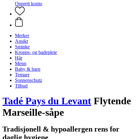
Opprett konto
Merker
Ansikt
Sminke
Kropps- og badepleie
Hår
Menn
Baby & barn
Temaer
Sonnenschutz
Tilbud
Tadé Pays du Levant
Flytende
Marseille-såpe
Tradisjonell & hypoallergen rens for
daglig hygiene