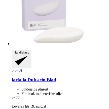
Handlekurv
5.0 (3)
farfalla
Duftstein Blad
Underside glasert
For bruk med eteriske oljer
kr 77
Leveres før 19. august