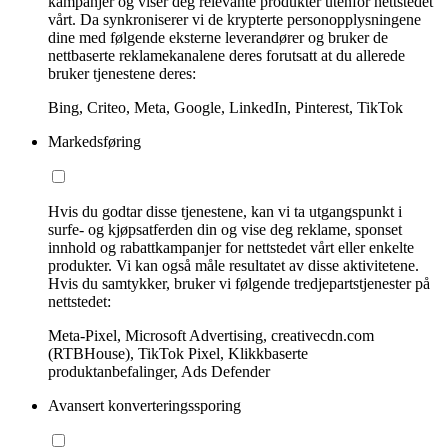
kampanjer og viser deg relevante produkter utenfor nettstedet
vårt. Da synkroniserer vi de krypterte personopplysningene
dine med følgende eksterne leverandører og bruker de
nettbaserte reklamekanalene deres forutsatt at du allerede
bruker tjenestene deres:
Bing, Criteo, Meta, Google, LinkedIn, Pinterest, TikTok
Markedsføring
Hvis du godtar disse tjenestene, kan vi ta utgangspunkt i
surfe- og kjøpsatferden din og vise deg reklame, sponset
innhold og rabattkampanjer for nettstedet vårt eller enkelte
produkter. Vi kan også måle resultatet av disse aktivitetene.
Hvis du samtykker, bruker vi følgende tredjepartstjenester på
nettstedet:
Meta-Pixel, Microsoft Advertising, creativecdn.com
(RTBHouse), TikTok Pixel, Klikkbaserte
produktanbefalinger, Ads Defender
Avansert konverteringssporing