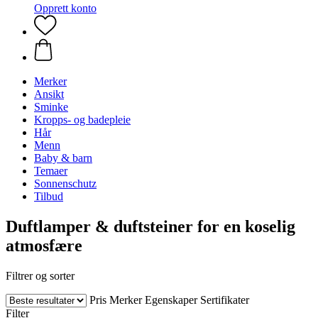
Opprett konto
Merker
Ansikt
Sminke
Kropps- og badepleie
Hår
Menn
Baby & barn
Temaer
Sonnenschutz
Tilbud
Duftlamper & duftsteiner for en koselig
atmosfære
Filtrer og sorter
Pris
Merker
Egenskaper
Sertifikater
Filter