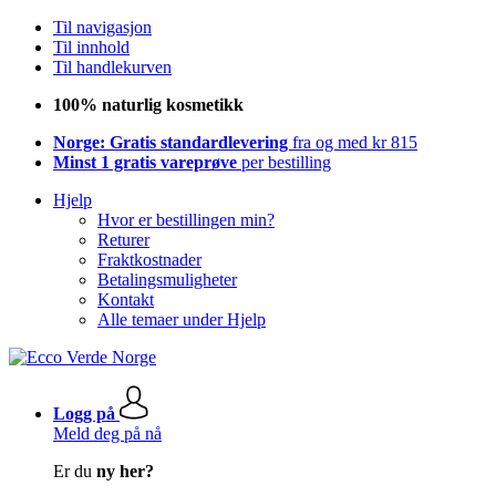
Til navigasjon
Til innhold
Til handlekurven
100% naturlig kosmetikk
Norge: Gratis standardlevering
fra og med kr 815
Minst 1 gratis vareprøve
per bestilling
Hjelp
Hvor er bestillingen min?
Returer
Fraktkostnader
Betalingsmuligheter
Kontakt
Alle temaer under Hjelp
Logg på
Meld deg på nå
Er du
ny her?