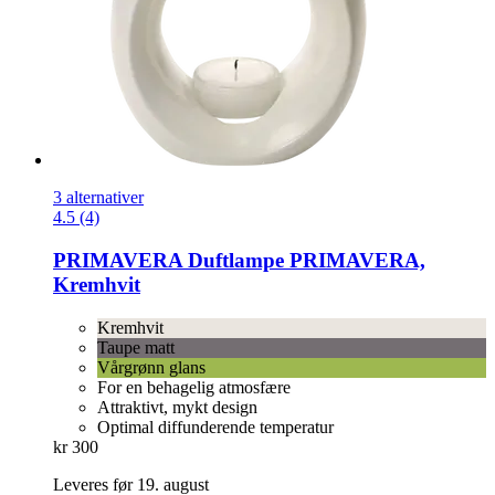
3 alternativer
4.5 (4)
PRIMAVERA
Duftlampe PRIMAVERA,
Kremhvit
Kremhvit
Taupe matt
Vårgrønn glans
For en behagelig atmosfære
Attraktivt, mykt design
Optimal diffunderende temperatur
kr 300
Leveres før 19. august